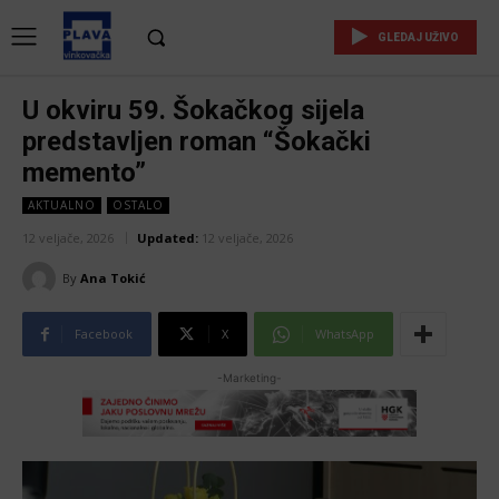
GLEDAJ UŽIVO
U okviru 59. Šokačkog sijela
predstavljen roman “Šokački
memento”
AKTUALNO
OSTALO
12 veljače, 2026
Updated:
12 veljače, 2026
By
Ana Tokić
Facebook
X
WhatsApp
-Marketing-