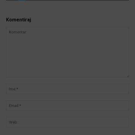
Komentiraj
Komentar:
Ime
Ema
We