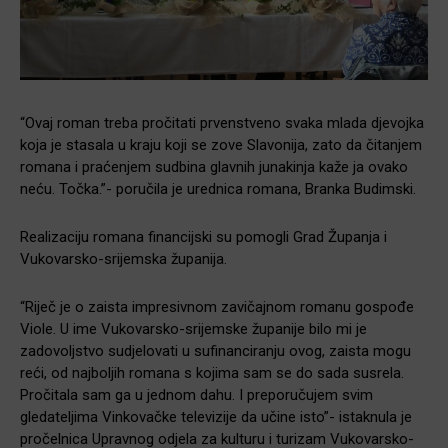
“Ovaj roman treba pročitati prvenstveno svaka mlada djevojka
koja je stasala u kraju koji se zove Slavonija, zato da čitanjem
romana i praćenjem sudbina glavnih junakinja kaže ja ovako
neću. Točka.”- poručila je urednica romana, Branka Budimski.
Realizaciju romana financijski su pomogli Grad Županja i
Vukovarsko-srijemska županija.
“Riječ je o zaista impresivnom zavičajnom romanu gospođe
Viole. U ime Vukovarsko-srijemske županije bilo mi je
zadovoljstvo sudjelovati u sufinanciranju ovog, zaista mogu
reći, od najboljih romana s kojima sam se do sada susrela.
Pročitala sam ga u jednom dahu. I preporučujem svim
gledateljima Vinkovačke televizije da učine isto”- istaknula je
pročelnica Upravnog odjela za kulturu i turizam Vukovarsko-