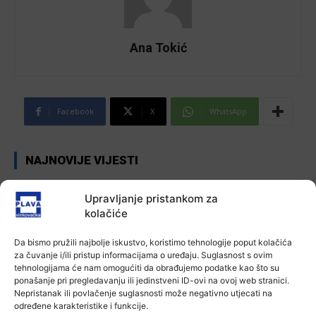
Ana Tokić
Facebook
X
WhatsApp
NAJNOVIJE VIJESTI
Aktualno
Upravljanje pristankom za
Autoklub Vinkovci u rujnu će obilježiti
kolačiće
stotu godišnjicu djelovanja
7 kolovoza, 2026
Da bismo pružili najbolje iskustvo, koristimo tehnologije poput kolačića
za čuvanje i/ili pristup informacijama o uređaju. Suglasnost s ovim
tehnologijama će nam omogućiti da obrađujemo podatke kao što su
Aktualno
ponašanje pri pregledavanju ili jedinstveni ID-ovi na ovoj web stranici.
Za dva tjedna započinje još jedna
Nepristanak ili povlačenje suglasnosti može negativno utjecati na
Divlja liga
određene karakteristike i funkcije.
Ana Tokić
-
7 kolovoza, 2026