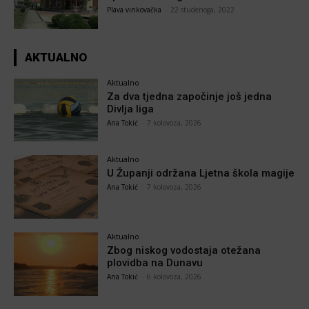
Plava vinkovačka
-
22 studenoga, 2022
AKTUALNO
Aktualno
Za dva tjedna započinje još jedna
Divlja liga
Ana Tokić
-
7 kolovoza, 2026
Aktualno
U Županji održana Ljetna škola magije
Ana Tokić
-
7 kolovoza, 2026
Aktualno
Zbog niskog vodostaja otežana
plovidba na Dunavu
Ana Tokić
-
6 kolovoza, 2026