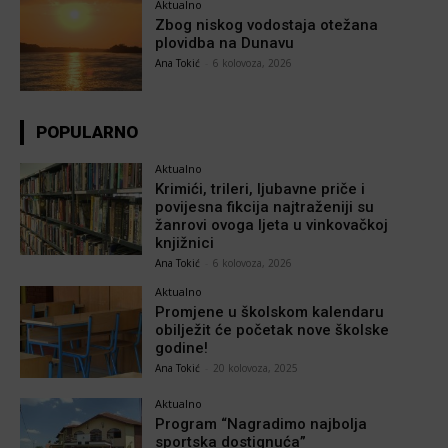
Aktualno
Zbog niskog vodostaja otežana
plovidba na Dunavu
Ana Tokić
-
6 kolovoza, 2026
POPULARNO
Aktualno
Krimići, trileri, ljubavne priče i
povijesna fikcija najtraženiji su
žanrovi ovoga ljeta u vinkovačkoj
knjižnici
Ana Tokić
-
6 kolovoza, 2026
Aktualno
Promjene u školskom kalendaru
obilježit će početak nove školske
godine!
Ana Tokić
-
20 kolovoza, 2025
Aktualno
Program “Nagradimo najbolja
sportska dostignuća”