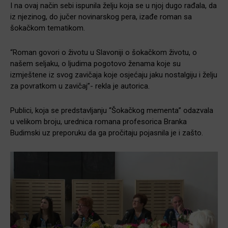
I na ovaj način sebi ispunila želju koja se u njoj dugo rađala, da
iz njezinog, do jučer novinarskog pera, izađe roman sa
šokačkom tematikom.
“Roman govori o životu u Slavoniji o šokačkom životu, o
našem seljaku, o ljudima pogotovo ženama koje su
izmještene iz svog zavičaja koje osjećaju jaku nostalgiju i želju
za povratkom u zavičaj”- rekla je autorica.
Publici, koja se predstavljanju “Šokačkog mementa” odazvala
u velikom broju, urednica romana profesorica Branka
Budimski uz preporuku da ga pročitaju pojasnila je i zašto.