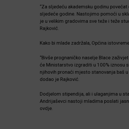
“Za sljedeću akademsku godinu povećat ć
sljedeće godine. Nastojimo pomoći u sk
je u velikim gradovima sve teže i teže stud
Rajković.
Kako bi mlade zadržala, Općina istovremen
“Bivše prognaničko naselje Blace zaživjet 
će Ministarstvo izgraditi u 100% iznosu su
njihovih pronaći mjesto stanovanja baš u 
dodao je Rajković.
Dodjelom stipendija, ali i ulaganjima u st
Andrijaševci nastoji mladima poslati jasn
ovdje.