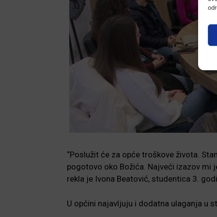
odr
“Poslužit će za opće troškove života. Stan
pogotovo oko Božića. Najveći izazov mi je s
rekla je Ivona Beatović, studentica 3. g
U općini najavljuju i dodatna ulaganja u