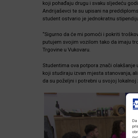
koji pohađaju drugu i svaku sljedeću godi
Andrijaševci te su upisani na preddiplomski,
student ostvario je jednokratnu stipendij
“Sigurno da će mi pomoći i pokriti troš
putujem svojim vozilom tako da imaju troš
Trgovine u Vukovaru.
Studentima ova potpora znači olakšanje
koji studiraju izvan mjesta stanovanja, a
da su poželjni i potrebni u svojoj lokalnoj 
Da 
pri
obr
ovo