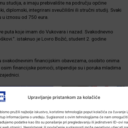
nu studija, a imaju prebivalište na području općine
 diplomski, integrirani sveučilišni ili stručni studij. Svaki
u u iznosu od 750 eura.
kove puta koje imam do Vukovara i nazad. Svakodnevno
kovi.”. istaknuo je Lovro Božić, student 2. godine
 u svakodnevnim financijskim obavezama, osobito onima
li osim financijske pomoći, stipendije su i poruka mladima
zajednici.
Upravljanje pristankom za kolačiće
bismo pružili najbolje iskustvo, koristimo tehnologije poput kolačića za čuvanje i/
stup informacijama o uređaju. Suglasnost s ovim tehnologijama će nam omogućiti
ađujemo podatke kao što su ponašanje pri pregledavanju ili jedinstveni ID-ovi na
j web stranici. Nepristanak ili povlačenje suglasnosti može negativno utjecati na