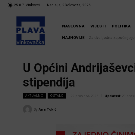
C
25.8
Vinkovci
Nedjelja, 9 kolovoza, 2026
NASLOVNA
VIJESTI
POLITIKA
NAJNOVIJE
Za dva tjedna započinje još je
U Županji održana Ljetna 
U Općini Andrijaševc
stipendija
29 prosinca, 2025
Updated:
29 prosi
AKTUALNO
OSTALO
By
Ana Tokić