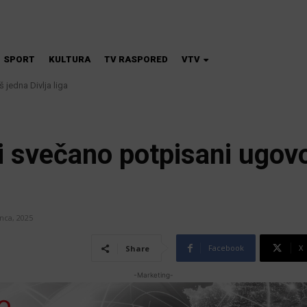
SPORT
KULTURA
TV RASPORED
VTV
dna Divlja liga
škola magije
i svečano potpisani ugovor
nca, 2025
Facebook
X
Share
-Marketing-