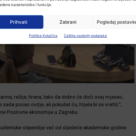
eđene karakteristike i funkcije.
Prihvati
Zabrani
Pogledaj postavk
Politika Kolačića
Zaštita osobnih podataka
arina, režije, hrana, tako da dobro će doći ovaj mjesec,
ada posao ovdje, ali pokušat ću, htjela bi se vratiti.”,
odine Poslovne ekonomije u Zagrebu.
 studentske stipendije već od sljedeće akademske godine.