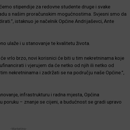
emo stipendije za redovne studente druge i svake
ladu s našim proračunskim mogućnostima. Svjesni smo da
irati.”, istaknuo je načelnik Općine Andrijaševci, Ante
o ulaže i u stanovanje te kvalitetu života.
će vrlo brzo, novi korisnici će biti u tim nekretninama koje
financirati i vjerujem da će netko od njih ili netko od
tim nekretninama i zadržati se na području naše Općine.”,
anovanje, infrastrukturu i radna mjesta, Općina
u poruku – znanje se cijeni, a budućnost se gradi upravo
-Marketing-