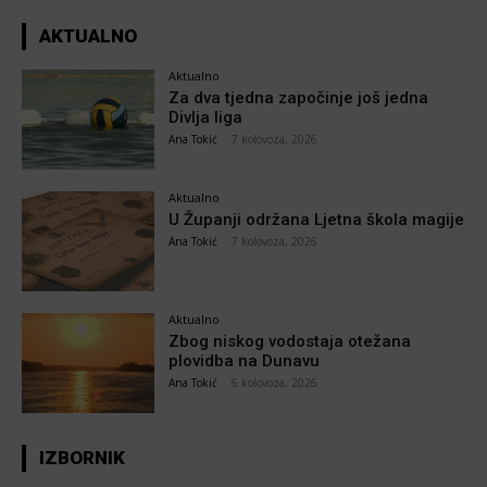
AKTUALNO
Aktualno
Za dva tjedna započinje još jedna
Divlja liga
Ana Tokić
-
7 kolovoza, 2026
Aktualno
U Županji održana Ljetna škola magije
Ana Tokić
-
7 kolovoza, 2026
Aktualno
Zbog niskog vodostaja otežana
plovidba na Dunavu
Ana Tokić
-
6 kolovoza, 2026
IZBORNIK