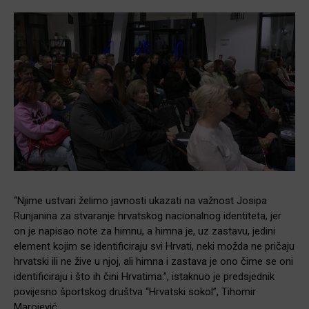
“Njime ustvari želimo javnosti ukazati na važnost Josipa
Runjanina za stvaranje hrvatskog nacionalnog identiteta, jer
on je napisao note za himnu, a himna je, uz zastavu, jedini
element kojim se identificiraju svi Hrvati, neki možda ne pričaju
hrvatski ili ne žive u njoj, ali himna i zastava je ono čime se oni
identificiraju i što ih čini Hrvatima.”, istaknuo je predsjednik
povijesno športskog društva “Hrvatski sokol”, Tihomir
Marojević.