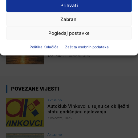
Aktualno
Prihvati
U Županji održana Ljetna škola magije
Ana Tokić
-
7 kolovoza, 2026
Zabrani
Pogledaj postavke
Aktualno
Zbog niskog vodostaja otežana
Politika Kolačića
Zaštita osobnih podataka
plovidba na Dunavu
Ana Tokić
-
6 kolovoza, 2026
POVEZANE VIJESTI
Aktualno
Autoklub Vinkovci u rujnu će obilježiti
stotu godišnjicu djelovanja
7 kolovoza, 2026
Aktualno