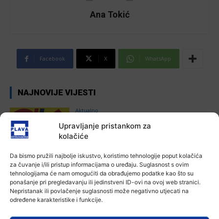
Ana Tokić
Facebook
X
WhatsApp
NAJNOVIJE VIJESTI
Aktualno
Autoklub Vinkovci u rujnu će obilježiti
Upravljanje pristankom za
stotu godišnjicu djelovanja
kolačiće
7 kolovoza, 2026
Da bismo pružili najbolje iskustvo, koristimo tehnologije poput kolačića
za čuvanje i/ili pristup informacijama o uređaju. Suglasnost s ovim
Aktualno
tehnologijama će nam omogućiti da obrađujemo podatke kao što su
Za dva tjedna započinje još jedna
ponašanje pri pregledavanju ili jedinstveni ID-ovi na ovoj web stranici.
Divlja liga
Nepristanak ili povlačenje suglasnosti može negativno utjecati na
Ana Tokić
-
7 kolovoza, 2026
određene karakteristike i funkcije.