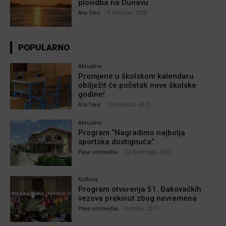
plovidba na Dunavu
Ana Tokić
-
6 kolovoza, 2026
POPULARNO
Aktualno
Promjene u školskom kalendaru
obilježit će početak nove školske
godine!
Ana Tokić
-
20 kolovoza, 2025
Aktualno
Program “Nagradimo najbolja
sportska dostignuća”
Plava vinkovačka
-
22 studenoga, 2022
Kultura
Program otvorenja 51. Đakovačkih
vezova prekinut zbog nevremena
Plava vinkovačka
-
8 srpnja, 2017