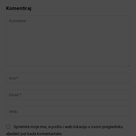
Komentiraj
Komentar:
Ime
Ema
We
Spremite moje ime, e-poštu i web-lokaciju u ovom pregledniku
sljedeći put kada komentarirate.