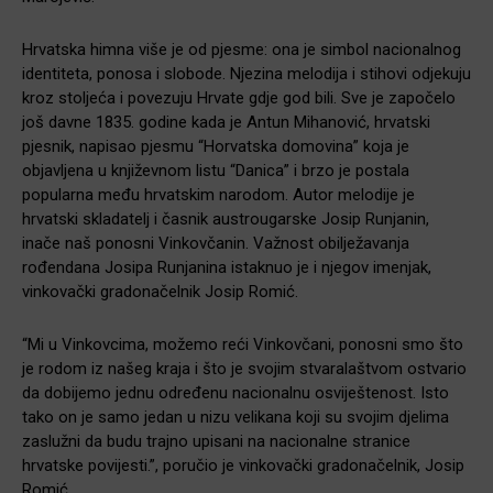
Hrvatska himna više je od pjesme: ona je simbol nacionalnog
identiteta, ponosa i slobode. Njezina melodija i stihovi odjekuju
kroz stoljeća i povezuju Hrvate gdje god bili. Sve je započelo
još davne 1835. godine kada je Antun Mihanović, hrvatski
pjesnik, napisao pjesmu “Horvatska domovina” koja je
objavljena u književnom listu “Danica” i brzo je postala
popularna među hrvatskim narodom. Autor melodije je
hrvatski skladatelj i časnik austrougarske Josip Runjanin,
inače naš ponosni Vinkovčanin. Važnost obilježavanja
rođendana Josipa Runjanina istaknuo je i njegov imenjak,
vinkovački gradonačelnik Josip Romić.
“Mi u Vinkovcima, možemo reći Vinkovčani, ponosni smo što
je rodom iz našeg kraja i što je svojim stvaralaštvom ostvario
da dobijemo jednu određenu nacionalnu osviještenost. Isto
tako on je samo jedan u nizu velikana koji su svojim djelima
zaslužni da budu trajno upisani na nacionalne stranice
hrvatske povijesti.”, poručio je vinkovački gradonačelnik, Josip
Romić.