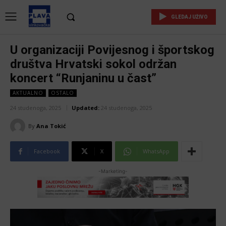
GLEDAJ UŽIVO
U organizaciji Povijesnog i športskog
društva Hrvatski sokol održan
koncert “Runjaninu u čast”
AKTUALNO
OSTALO
24 studenoga, 2025
Updated:
24 studenoga, 2025
By
Ana Tokić
Facebook
X
WhatsApp
-Marketing-