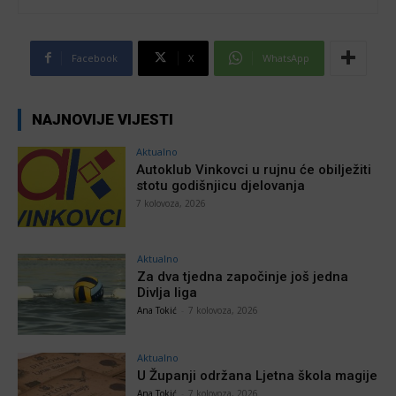
Facebook
X
WhatsApp
NAJNOVIJE VIJESTI
Aktualno
Autoklub Vinkovci u rujnu će obilježiti
stotu godišnjicu djelovanja
7 kolovoza, 2026
Aktualno
Za dva tjedna započinje još jedna
Divlja liga
Ana Tokić
-
7 kolovoza, 2026
Aktualno
U Županji održana Ljetna škola magije
Ana Tokić
-
7 kolovoza, 2026