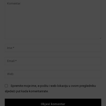
Komentar:
Ime
Ema
We
Spremite moje ime, e-poštu i web-lokaciju u ovom pregledniku
sljedeći put kada komentarirate.