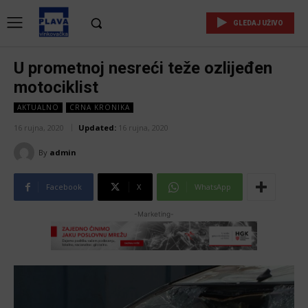
GLEDAJ UŽIVO
U prometnoj nesreći teže ozlijeđen
motociklist
AKTUALNO
CRNA KRONIKA
16 rujna, 2020
Updated:
16 rujna, 2020
By
admin
Facebook
X
WhatsApp
-Marketing-