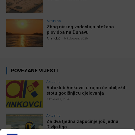
Aktualno
Zbog niskog vodostaja otežana
plovidba na Dunavu
Ana Tokić
-
6 kolovoza, 2026
POVEZANE VIJESTI
Aktualno
Autoklub Vinkovci u rujnu će obilježiti
stotu godišnjicu djelovanja
7 kolovoza, 2026
Aktualno
Za dva tjedna započinje još jedna
Divlja liga
7 kolovoza, 2026