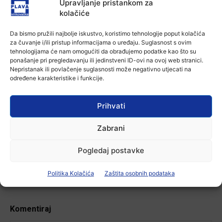
Upravljanje pristankom za
kolačiće
Aktualno
U Županji održana Ljetna škola magije
Da bismo pružili najbolje iskustvo, koristimo tehnologije poput kolačića
za čuvanje i/ili pristup informacijama o uređaju. Suglasnost s ovim
7 kolovoza, 2026
tehnologijama će nam omogućiti da obrađujemo podatke kao što su
ponašanje pri pregledavanju ili jedinstveni ID-ovi na ovoj web stranici.
Nepristanak ili povlačenje suglasnosti može negativno utjecati na
određene karakteristike i funkcije.
Aktualno
Zbog niskog vodostaja otežana
plovidba na Dunavu
Prihvati
6 kolovoza, 2026
Zabrani
Pogledaj postavke
-Marketing-
Politika Kolačića
Zaštita osobnih podataka
Komentiraj