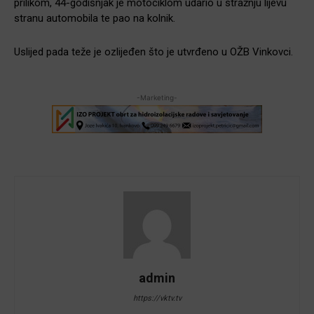
prilikom, 44-godišnjak je motociklom udario u stražnju lijevu
stranu automobila te pao na kolnik.
Uslijed pada teže je ozlijeđen što je utvrđeno u OŽB Vinkovci.
-Marketing-
admin
https://vktv.tv