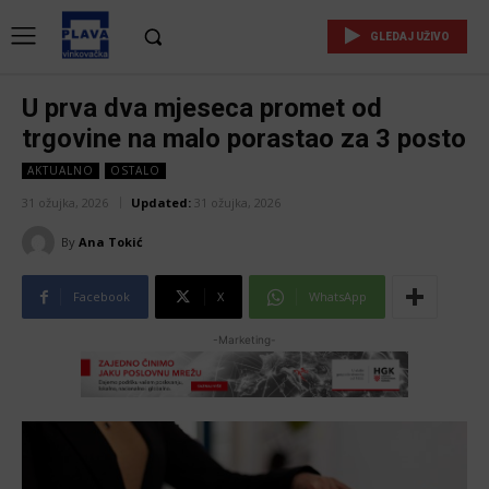
GLEDAJ UŽIVO
U prva dva mjeseca promet od
trgovine na malo porastao za 3 posto
AKTUALNO
OSTALO
31 ožujka, 2026
Updated:
31 ožujka, 2026
By
Ana Tokić
Facebook
X
WhatsApp
-Marketing-