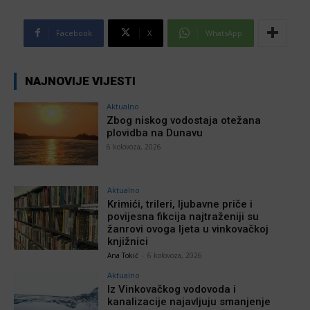
Facebook
X
WhatsApp
NAJNOVIJE VIJESTI
Aktualno
Zbog niskog vodostaja otežana
plovidba na Dunavu
6 kolovoza, 2026
Aktualno
Krimići, trileri, ljubavne priče i
povijesna fikcija najtraženiji su
žanrovi ovoga ljeta u vinkovačkoj
knjižnici
Ana Tokić
-
6 kolovoza, 2026
Aktualno
Iz Vinkovačkog vodovoda i
kanalizacije najavljuju smanjenje