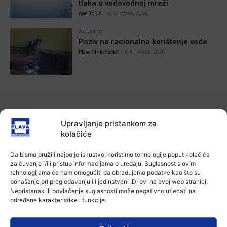
tlaka u vodovodnoj mreži
Ana Tokić
-
6 kolovoza, 2026
Aktualno
Poziv na racionalno korištenje vode
Plava vinkovačka
-
6 kolovoza, 2026
POVEZANE VIJESTI
Upravljanje pristankom za
kolačiće
Aktualno
Zbog niskog vodostaja otežana
plovidba na Dunavu
Da bismo pružili najbolje iskustvo, koristimo tehnologije poput kolačića
6 kolovoza, 2026
za čuvanje i/ili pristup informacijama o uređaju. Suglasnost s ovim
tehnologijama će nam omogućiti da obrađujemo podatke kao što su
ponašanje pri pregledavanju ili jedinstveni ID-ovi na ovoj web stranici.
Aktualno
Nepristanak ili povlačenje suglasnosti može negativno utjecati na
Krimići, trileri, ljubavne priče i
određene karakteristike i funkcije.
povijesna fikcija najtraženiji su
žanrovi ovoga ljeta u vinkovačkoj