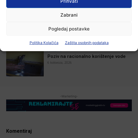
knjižnici
Prihvati
6 kolovoza, 2026
Zabrani
Aktualno
Iz Vinkovačkog vodovoda i
kanalizacije najavljuju smanjenje
Pogledaj postavke
tlaka u vodovodnoj mreži
6 kolovoza, 2026
Politika Kolačića
Zaštita osobnih podataka
Aktualno
Poziv na racionalno korištenje vode
6 kolovoza, 2026
-Marketing-
Komentiraj