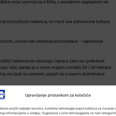
vođača voća i povrća na tržištu, s posebnim naglaskom na
i proizvodnjom lubenica, no i kod ove dohodovne kulture,
vozom, uvozni lobi uništava proizvođače – napominje
đači lubenice ne odustaju. Upravo zato su i pokrenuli
mnogo više, danas je u ovom mjestu između 20 i 30 hektara
, ovi ljudi su uvjereni; uspjet će u naumu brendiranja
Upravljanje pristankom za kolačiće
-Marketing-
bismo pružili najbolje iskustvo, koristimo tehnologije poput kolačića za čuvanje i/
stup informacijama o uređaju. Suglasnost s ovim tehnologijama će nam omogućiti