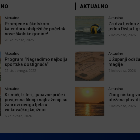
RNO
AKTUALNO
Aktualno
Aktualno
Promjene u školskom
Za dva tjedna z
kalendaru obilježit će početak
jedna Divlja lig
nove školske godine!
7 kolovoza, 2026
20 kolovoza, 2025
Aktualno
Aktualno
Program “Nagradimo najbolja
U Županji održa
sportska dostignuća”
magije
22 studenoga, 2022
7 kolovoza, 2026
Aktualno
Aktualno
Krimići, trileri, ljubavne priče i
Zbog niskog vo
povijesna fikcija najtraženiji su
otežana plovid
žanrovi ovoga ljeta u
6 kolovoza, 2026
vinkovačkoj knjižnici
6 kolovoza, 2026