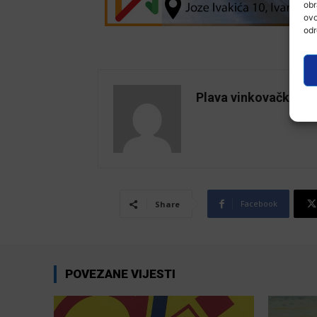
obr
ovo
odr
Plava vinkovačka
Facebook
Share
POVEZANE VIJESTI