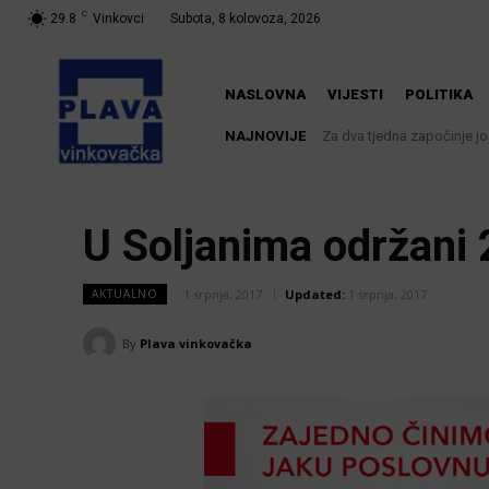
C
29.8
Vinkovci
Subota, 8 kolovoza, 2026
NASLOVNA
VIJESTI
POLITIKA
NAJNOVIJE
Za dva tjedna započinje još
U Županji održana Ljet
U Soljanima održani 2
1 srpnja, 2017
Updated:
1 srpnja, 2017
AKTUALNO
By
Plava vinkovačka