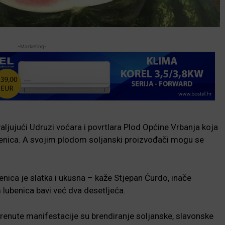
-Marketing-
aljujući Udruzi voćara i povrtlara Plod Općine Vrbanja koja
benica. A svojim plodom soljanski proizvođači mogu se
ica je slatka i ukusna – kaže Stjepan Ćurdo, inače
 lubenica bavi već dva desetljeća.
okrenute manifestacije su brendiranje soljanske, slavonske