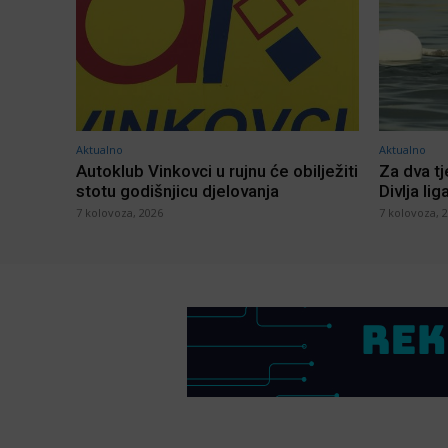
Aktualno
Aktualno
Autoklub Vinkovci u rujnu će obilježiti
Za dva t
stotu godišnjicu djelovanja
Divlja lig
7 kolovoza, 2026
7 kolovoza, 