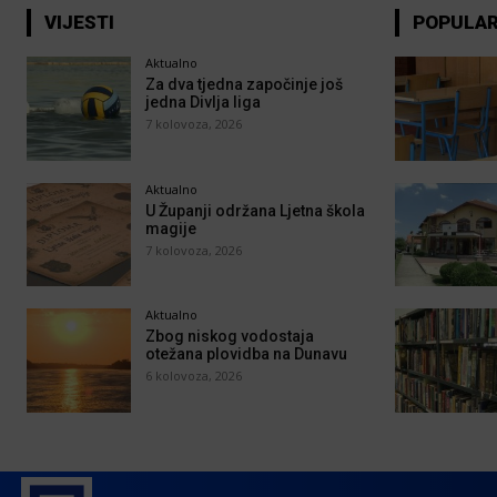
VIJESTI
POPULA
Aktualno
Za dva tjedna započinje još
jedna Divlja liga
7 kolovoza, 2026
Aktualno
U Županji održana Ljetna škola
magije
7 kolovoza, 2026
Aktualno
Zbog niskog vodostaja
otežana plovidba na Dunavu
6 kolovoza, 2026