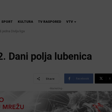
SPORT
KULTURA
TV RASPORED
VTV
 jedna Divlja liga
na škola magije
. Dani polja lubenica
Facebook
X
Share
-Marketing-