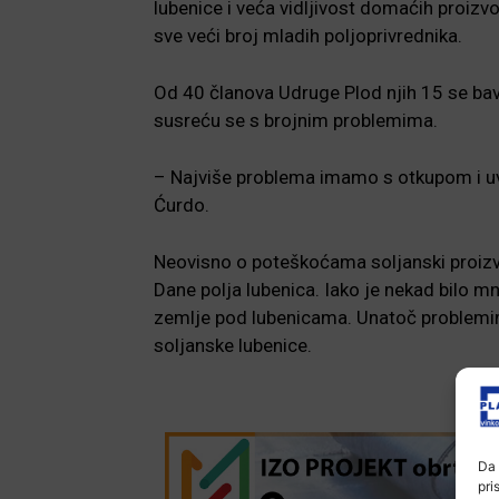
lubenice i veća vidljivost domaćih proiz
sve veći broj mladih poljoprivrednika.
Od 40 članova Udruge Plod njih 15 se bav
susreću se s brojnim problemima.
– Najviše problema imamo s otkupom i u
Ćurdo.
Neovisno o poteškoćama soljanski proizvo
Dane polja lubenica. Iako je nekad bilo 
zemlje pod lubenicama. Unatoč problemima
soljanske lubenice.
Da 
pri