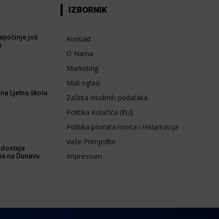
IZBORNIK
apočinje još
Kontakt
a
O Nama
Marketing
Mali oglasi
na Ljetna škola
Zaštita osobnih podataka
Politika Kolačića (EU)
Politika povrata novca i reklamacija
Vaše Primjedbe
dostaja
Impressum
ba na Dunavu