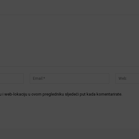
Ime:*
Email:*
 i web-lokaciju u ovom pregledniku sljedeći put kada komentarirate.