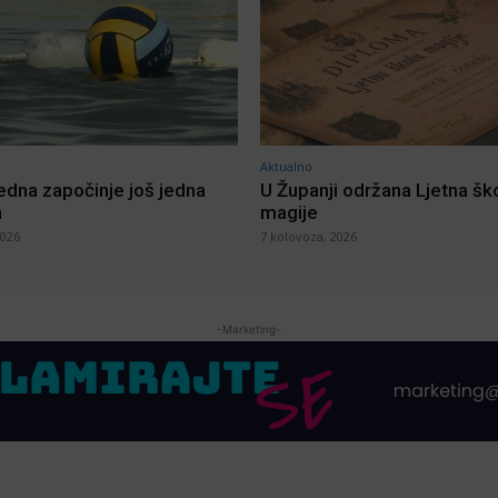
Aktualno
jedna započinje još jedna
U Županji održana Ljetna šk
a
magije
2026
7 kolovoza, 2026
-Marketing-