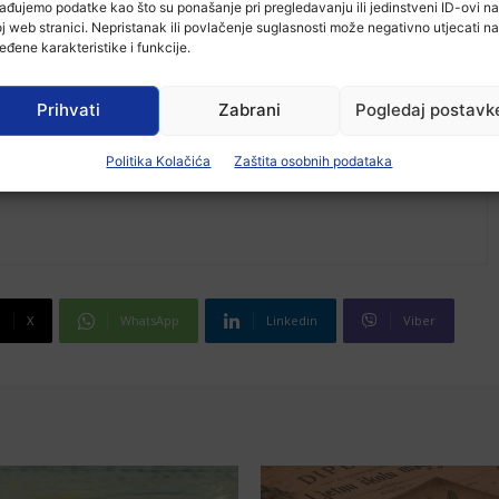
ađujemo podatke kao što su ponašanje pri pregledavanju ili jedinstveni ID-ovi na
j web stranici. Nepristanak ili povlačenje suglasnosti može negativno utjecati na
eđene karakteristike i funkcije.
Prihvati
Zabrani
Pogledaj postavk
Politika Kolačića
Zaštita osobnih podataka
X
WhatsApp
Linkedin
Viber