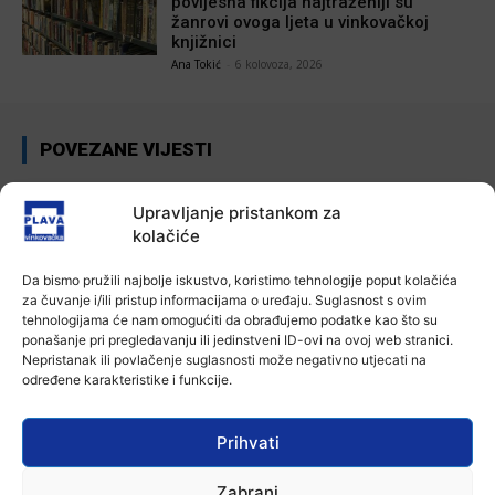
povijesna fikcija najtraženiji su
žanrovi ovoga ljeta u vinkovačkoj
knjižnici
Ana Tokić
-
6 kolovoza, 2026
POVEZANE VIJESTI
Aktualno
Upravljanje pristankom za
Za dva tjedna započinje još jedna
Divlja liga
kolačiće
7 kolovoza, 2026
Da bismo pružili najbolje iskustvo, koristimo tehnologije poput kolačića
za čuvanje i/ili pristup informacijama o uređaju. Suglasnost s ovim
Aktualno
tehnologijama će nam omogućiti da obrađujemo podatke kao što su
U Županji održana Ljetna škola magije
ponašanje pri pregledavanju ili jedinstveni ID-ovi na ovoj web stranici.
7 kolovoza, 2026
Nepristanak ili povlačenje suglasnosti može negativno utjecati na
određene karakteristike i funkcije.
Aktualno
Prihvati
Zbog niskog vodostaja otežana
plovidba na Dunavu
Zabrani