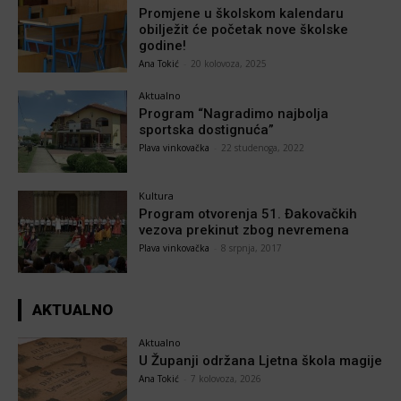
Promjene u školskom kalendaru
obilježit će početak nove školske
godine!
Ana Tokić
-
20 kolovoza, 2025
Aktualno
Program “Nagradimo najbolja
sportska dostignuća”
Plava vinkovačka
-
22 studenoga, 2022
Kultura
Program otvorenja 51. Đakovačkih
vezova prekinut zbog nevremena
Plava vinkovačka
-
8 srpnja, 2017
AKTUALNO
Aktualno
U Županji održana Ljetna škola magije
Ana Tokić
-
7 kolovoza, 2026