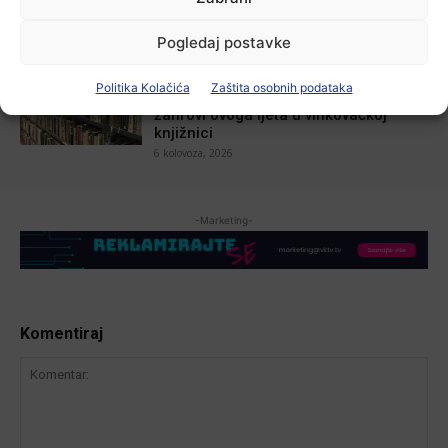
6 kolovoza, 2026
Pogledaj postavke
Aktualno
Krimići, trileri, ljubavne priče i
Politika Kolačića
Zaštita osobnih podataka
povijesna fikcija najtraženiji su
žanrovi ovoga ljeta u vinkovačkoj
knjižnici
6 kolovoza, 2026
-Marketing-
Komentiraj