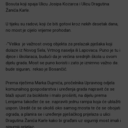
Bosuta koji spaja Ulicu Josipa Kozarca i Ulicu Dragutina
Žanića Karle.
U tijeku su radovi, koji će biti gotovi kroz nekih desetak dana,
no most je cijelo vrijeme prohodan.
-”Velika je važnost ovog objekta za prelazak pješaka koji
dolaze iz Novog Sela, Vrtnog naselja ili Lapovaca. Puno je tu i
djece i školaraca, budući da je većina srednjih škola u ovom
dijelu grada. Most se puno koristi i zato je iznimno važno da
bude siguran, rekao je Bosančić.
Prema riječima Marka Dujmića, pročelnika Upravnog odjela
komunalnog gospodarstva i uređenja grada napravit će se
blaži spust za bicikliste i malo proširiti, na dijelu prema
Lenijama također će se napraviti jednu rampa koja će ublažiti
uspon. Uredit će se okoliš oko samog mosta te će se obojati
ograda, a planira se i uređenje pješačkog prijelaza u ulici
Dragutina Žanića Karle kako bi građani uz sigurniji most imali i
sigurniji prijelaz,