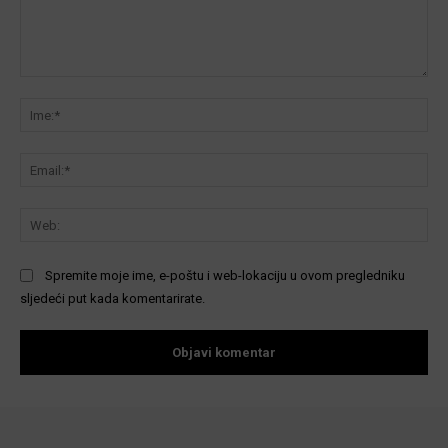
Komentar:
Ime
Ema
We
Spremite moje ime, e-poštu i web-lokaciju u ovom pregledniku
sljedeći put kada komentarirate.