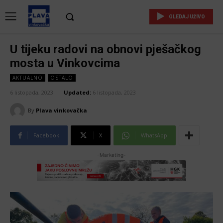
GLEDAJ UŽIVO
U tijeku radovi na obnovi pješačkog
mosta u Vinkovcima
AKTUALNO
OSTALO
6 listopada, 2023
Updated:
6 listopada, 2023
By
Plava vinkovačka
Facebook
X
WhatsApp
-Marketing-