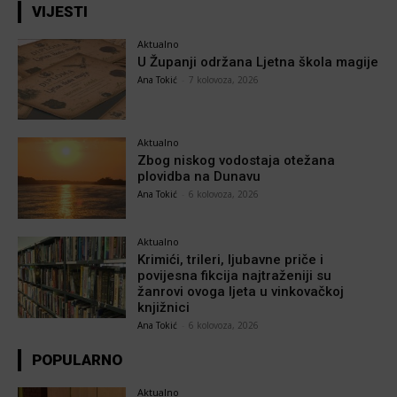
VIJESTI
Aktualno
U Županji održana Ljetna škola magije
Ana Tokić
-
7 kolovoza, 2026
Aktualno
Zbog niskog vodostaja otežana
plovidba na Dunavu
Ana Tokić
-
6 kolovoza, 2026
Aktualno
Krimići, trileri, ljubavne priče i
povijesna fikcija najtraženiji su
žanrovi ovoga ljeta u vinkovačkoj
knjižnici
Ana Tokić
-
6 kolovoza, 2026
POPULARNO
Aktualno