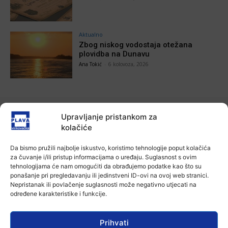
Aktualno
Zbog niskog vodostaja otežana
plovidba na Dunavu
Ana Tokić
-
6 kolovoza, 2026
Upravljanje pristankom za
POVEZANE VIJESTI
kolačiće
Aktualno
Autoklub Vinkovci u rujnu će obilježiti
Da bismo pružili najbolje iskustvo, koristimo tehnologije poput kolačića
stotu godišnjicu djelovanja
za čuvanje i/ili pristup informacijama o uređaju. Suglasnost s ovim
tehnologijama će nam omogućiti da obrađujemo podatke kao što su
7 kolovoza, 2026
ponašanje pri pregledavanju ili jedinstveni ID-ovi na ovoj web stranici.
Nepristanak ili povlačenje suglasnosti može negativno utjecati na
određene karakteristike i funkcije.
Aktualno
Za dva tjedna započinje još jedna
Divlja liga
Prihvati
7 kolovoza, 2026