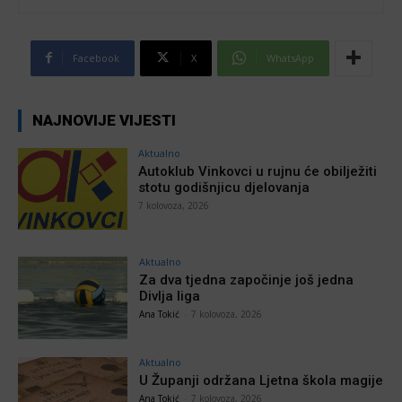
Facebook
X
WhatsApp
NAJNOVIJE VIJESTI
Aktualno
Autoklub Vinkovci u rujnu će obilježiti
stotu godišnjicu djelovanja
7 kolovoza, 2026
Aktualno
Za dva tjedna započinje još jedna
Divlja liga
Ana Tokić
-
7 kolovoza, 2026
Aktualno
U Županji održana Ljetna škola magije
Ana Tokić
-
7 kolovoza, 2026