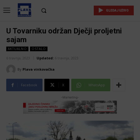
GLEDAJ UŽIVO
U Tovarniku održan Dječji proljetni
sajam
AKTUALNO
OSTALO
6 travnja, 2023
Updated:
6 travnja, 2023
By
Plava vinkovačka
Facebook
X
WhatsApp
-Marketing-