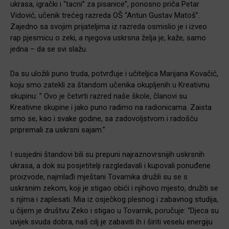
ukrasa, igrački i “tacni” za pisanice”, ponosno priča Petar
Vidović, učenik trećeg razreda OŠ “Antun Gustav Matoš”.
Zajedno sa svojim prijateljima iz razreda osmislio je i izveo
rap pjesmicu o zeki, a njegova uskrsna želja je, kaže, samo
jedna – da se svi slažu.
Da su uložili puno truda, potvrđuje i učiteljica Marijana Kovačić,
koju smo zatekli za štandom učenika okupljenih u Kreativnu
skupinu: ” Ovo je četvrti razred naše škole, članovi su
Kreativne skupine i jako puno radimo na radionicama. Zaista
smo se, kao i svake godine, sa zadovoljstvom i radošću
pripremali za uskrsni sajam.”
I susjedni štandovi bili su prepuni najraznovrsnijih uskrsnih
ukrasa, a dok su posjetitelji razgledavali i kupovali ponuđene
proizvode, najmlađi mještani Tovarnika družili su se s
uskrsnim zekom, koji je stigao obići i njihovo mjesto, družiti se
s njima i zaplesati. Mia iz osječkog plesnog i zabavnog studija,
u čijem je društvu Zeko i stigao u Tovarnik, poručuje: “Djeca su
uvijek svuda dobra, naš cilj je zabaviti ih i širiti veselu energiju