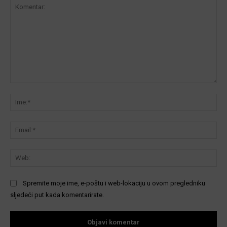
Komentar:
Ime
Ema
We
Spremite moje ime, e-poštu i web-lokaciju u ovom pregledniku
sljedeći put kada komentarirate.