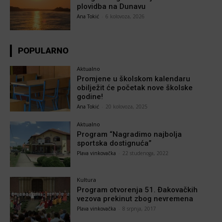
plovidba na Dunavu
Ana Tokić
-
6 kolovoza, 2026
POPULARNO
Aktualno
Promjene u školskom kalendaru
obilježit će početak nove školske
godine!
Ana Tokić
-
20 kolovoza, 2025
Aktualno
Program “Nagradimo najbolja
sportska dostignuća”
Plava vinkovačka
-
22 studenoga, 2022
Kultura
Program otvorenja 51. Đakovačkih
vezova prekinut zbog nevremena
Plava vinkovačka
-
8 srpnja, 2017