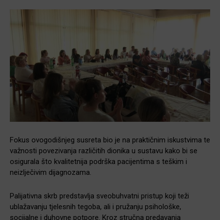
Fokus ovogodišnjeg susreta bio je na praktičnim iskustvima te
važnosti povezivanja različitih dionika u sustavu kako bi se
osigurala što kvalitetnija podrška pacijentima s teškim i
neizlječivim dijagnozama.
Palijativna skrb predstavlja sveobuhvatni pristup koji teži
ublažavanju tjelesnih tegoba, ali i pružanju psihološke,
socijalne i duhovne potpore. Kroz stručna predavanja