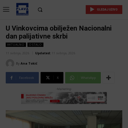
GLEDAJ UŽIVO
U Vinkovcima obilježen Nacionalni
dan palijativne skrbi
AKTUALNO
OSTALO
11 svibnja, 2026
Updated:
11 svibnja, 2026
By
Ana Tokić
Facebook
X
WhatsApp
-Marketing-