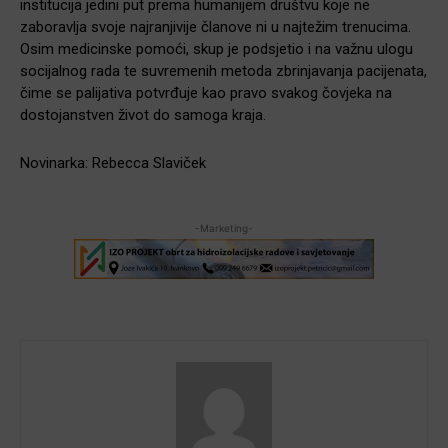
institucija jedini put prema humanijem društvu koje ne
zaboravlja svoje najranjivije članove ni u najtežim trenucima.
Osim medicinske pomoći, skup je podsjetio i na važnu ulogu
socijalnog rada te suvremenih metoda zbrinjavanja pacijenata,
čime se palijativa potvrđuje kao pravo svakog čovjeka na
dostojanstven život do samoga kraja.
Novinarka: Rebecca Slaviček
-Marketing-