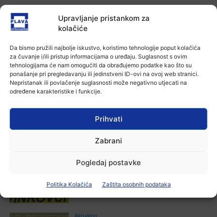
Aktualno
Upravljanje pristankom za
U Županji održana Ljetna škola magije
kolačiće
Ana Tokić
-
7 kolovoza, 2026
Da bismo pružili najbolje iskustvo, koristimo tehnologije poput kolačića
za čuvanje i/ili pristup informacijama o uređaju. Suglasnost s ovim
Aktualno
tehnologijama će nam omogućiti da obrađujemo podatke kao što su
Zbog niskog vodostaja otežana
ponašanje pri pregledavanju ili jedinstveni ID-ovi na ovoj web stranici.
plovidba na Dunavu
Nepristanak ili povlačenje suglasnosti može negativno utjecati na
određene karakteristike i funkcije.
Ana Tokić
-
6 kolovoza, 2026
Prihvati
Zabrani
POVEZANE VIJESTI
Aktualno
Pogledaj postavke
Autoklub Vinkovci u rujnu će obilježiti
stotu godišnjicu djelovanja
Politika Kolačića
Zaštita osobnih podataka
7 kolovoza, 2026
Aktualno