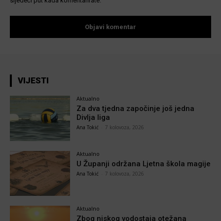
sljedeći put kada komentarirate.
VIJESTI
Aktualno
Za dva tjedna započinje još jedna
Divlja liga
Ana Tokić
-
7 kolovoza, 2026
Aktualno
U Županji održana Ljetna škola magije
Ana Tokić
-
7 kolovoza, 2026
Aktualno
Zbog niskog vodostaja otežana