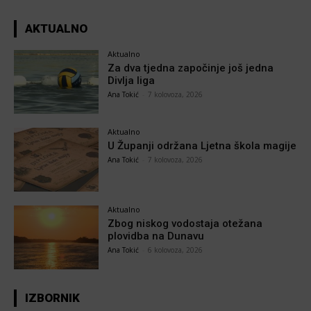
AKTUALNO
Aktualno
Za dva tjedna započinje još jedna
Divlja liga
Ana Tokić
-
7 kolovoza, 2026
Aktualno
U Županji održana Ljetna škola magije
Ana Tokić
-
7 kolovoza, 2026
Aktualno
Zbog niskog vodostaja otežana
plovidba na Dunavu
Ana Tokić
-
6 kolovoza, 2026
IZBORNIK