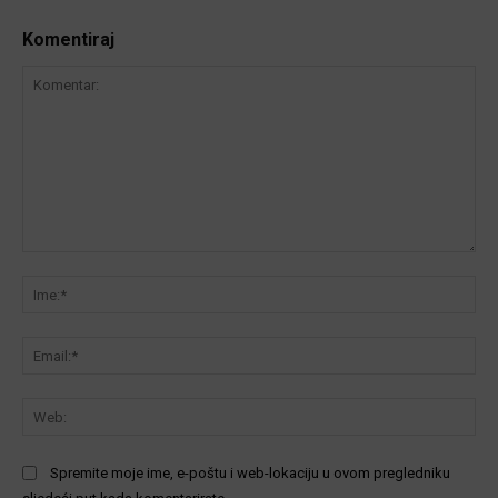
Komentiraj
Komentar:
Ime
Ema
We
Spremite moje ime, e-poštu i web-lokaciju u ovom pregledniku