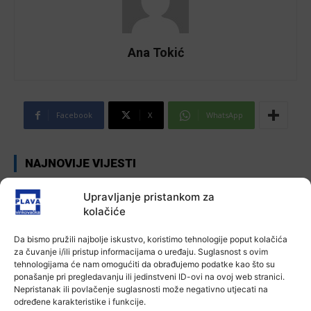
Ana Tokić
Facebook
X
WhatsApp
NAJNOVIJE VIJESTI
Aktualno
Upravljanje pristankom za
Autoklub Vinkovci u rujnu će obilježiti
kolačiće
stotu godišnjicu djelovanja
7 kolovoza, 2026
Da bismo pružili najbolje iskustvo, koristimo tehnologije poput kolačića
za čuvanje i/ili pristup informacijama o uređaju. Suglasnost s ovim
tehnologijama će nam omogućiti da obrađujemo podatke kao što su
Aktualno
ponašanje pri pregledavanju ili jedinstveni ID-ovi na ovoj web stranici.
Za dva tjedna započinje još jedna
Nepristanak ili povlačenje suglasnosti može negativno utjecati na
Divlja liga
određene karakteristike i funkcije.