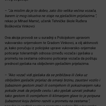
–
“Ja mislim da je to dobro, zato što velika većina vozača,
barem iz mog iskustva ne staje na pješačkim prijelazima.”
,
rekao je Mihael Mamić, učenik Tehničke škole Ruđera
Boškovića Vinkovci
Ova akcija provodi se u suradnji s Policijskom upravom
vukovarsko-srijemskom te Gradom Vinkovci, a cilj aktivnosti
je, kako poručuju iz policijske uprave vukovarsko-srijemske
poticanje tolerantnijih odnosa između vozača i pješaka u
prometu na cestama odnosno poticanje vozača da poštuju
prednost pješaka na obilježenim pješačkim prijelazima.
–
“Ako vozač vidi pješaka da se približava ili čeka uz
obilježeni pješački prijelaz da smanji brzinu, zaustavi vozilo i
ljubaznom gestom znači ili osmijehom ili pokazivanjem ruku
pokaže znak da prijeđe cestu i ako pješak uzvrati jednako
tako gestom ili osmijehom ili klimanjem glave to je potpuna
ljubaznost koju želimo razviti u prometu na cestama.”
,