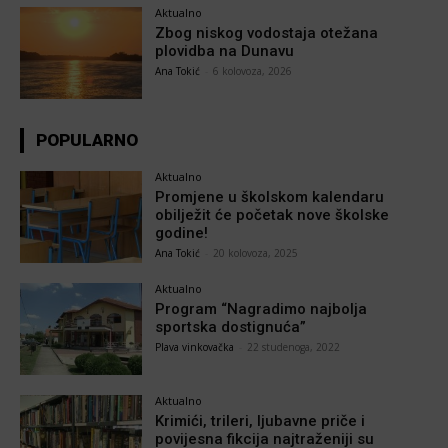
Aktualno
Zbog niskog vodostaja otežana
plovidba na Dunavu
Ana Tokić
-
6 kolovoza, 2026
POPULARNO
Aktualno
Promjene u školskom kalendaru
obilježit će početak nove školske
godine!
Ana Tokić
-
20 kolovoza, 2025
Aktualno
Program “Nagradimo najbolja
sportska dostignuća”
Plava vinkovačka
-
22 studenoga, 2022
Aktualno
Krimići, trileri, ljubavne priče i
povijesna fikcija najtraženiji su