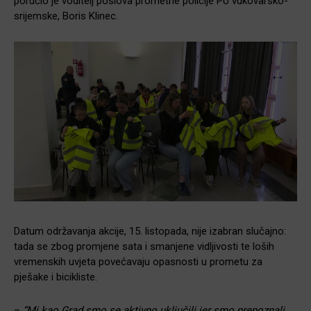
poručio je voditelj poslova prometne policije PU vukovarsko-
srijemske, Boris Klinec.
Datum održavanja akcije, 15. listopada, nije izabran slučajno:
tada se zbog promjene sata i smanjene vidljivosti te loših
vremenskih uvjeta povećavaju opasnosti u prometu za
pješake i bicikliste.
–
“Mi kao Grad smo se aktivno uključili jer smo prepoznali