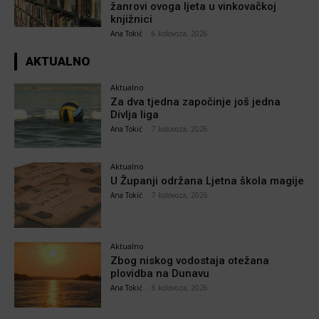
žanrovi ovoga ljeta u vinkovačkoj
knjižnici
Ana Tokić
-
6 kolovoza, 2026
AKTUALNO
Aktualno
Za dva tjedna započinje još jedna
Divlja liga
Ana Tokić
-
7 kolovoza, 2026
Aktualno
U Županji održana Ljetna škola magije
Ana Tokić
-
7 kolovoza, 2026
Aktualno
Zbog niskog vodostaja otežana
plovidba na Dunavu
Ana Tokić
-
6 kolovoza, 2026