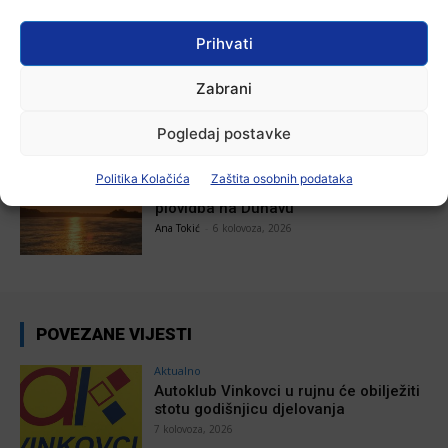
Ana Tokić
-
7 kolovoza, 2026
Prihvati
Aktualno
U Županji održana Ljetna škola magije
Zabrani
Ana Tokić
-
7 kolovoza, 2026
Pogledaj postavke
Aktualno
Politika Kolačića
Zaštita osobnih podataka
Zbog niskog vodostaja otežana
plovidba na Dunavu
Ana Tokić
-
6 kolovoza, 2026
POVEZANE VIJESTI
Aktualno
Autoklub Vinkovci u rujnu će obilježiti
stotu godišnjicu djelovanja
7 kolovoza, 2026