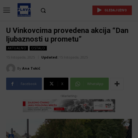
GLEDAJ UŽIVO
U Vinkovcima provedena akcija “Dan
ljubaznosti u prometu”
AKTUALNO
OSTALO
15 listopada, 2025
Updated:
15 listopada, 2025
By
Ana Tokić
Facebook
X
WhatsApp
-Marketing-