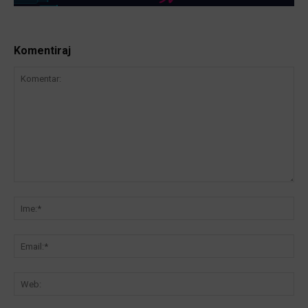
Komentiraj
Komentar:
Ime
Ema
We