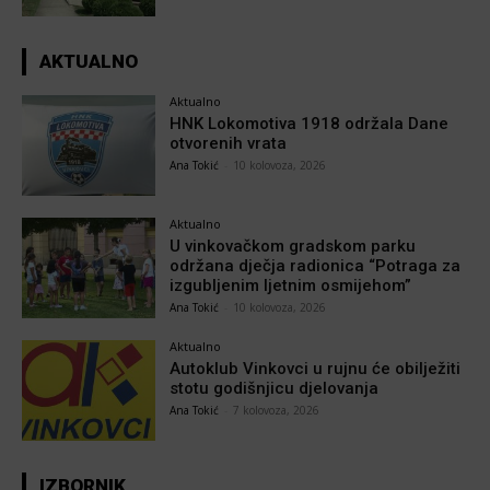
AKTUALNO
Aktualno
HNK Lokomotiva 1918 održala Dane
otvorenih vrata
Ana Tokić
-
10 kolovoza, 2026
Aktualno
U vinkovačkom gradskom parku
održana dječja radionica “Potraga za
izgubljenim ljetnim osmijehom”
Ana Tokić
-
10 kolovoza, 2026
Aktualno
Autoklub Vinkovci u rujnu će obilježiti
stotu godišnjicu djelovanja
Ana Tokić
-
7 kolovoza, 2026
IZBORNIK