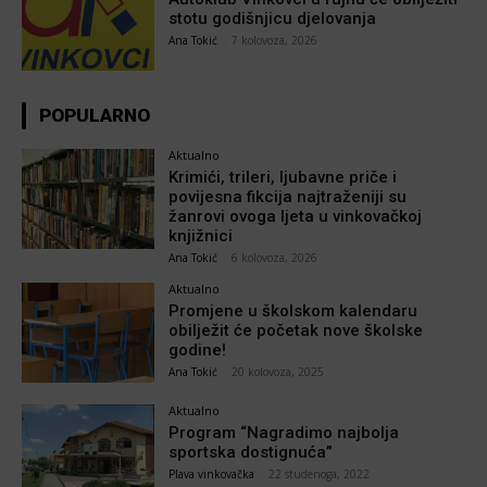
stotu godišnjicu djelovanja
Ana Tokić
-
7 kolovoza, 2026
POPULARNO
Aktualno
Krimići, trileri, ljubavne priče i
povijesna fikcija najtraženiji su
žanrovi ovoga ljeta u vinkovačkoj
knjižnici
Ana Tokić
-
6 kolovoza, 2026
Aktualno
Promjene u školskom kalendaru
obilježit će početak nove školske
godine!
Ana Tokić
-
20 kolovoza, 2025
Aktualno
Program “Nagradimo najbolja
sportska dostignuća”
Plava vinkovačka
-
22 studenoga, 2022