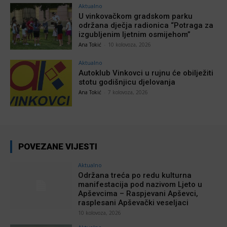
Aktualno
U vinkovačkom gradskom parku
održana dječja radionica “Potraga za
izgubljenim ljetnim osmijehom”
Ana Tokić
-
10 kolovoza, 2026
Aktualno
Autoklub Vinkovci u rujnu će obilježiti
stotu godišnjicu djelovanja
Ana Tokić
-
7 kolovoza, 2026
POVEZANE VIJESTI
Aktualno
Održana treća po redu kulturna
manifestacija pod nazivom Ljeto u
Apševcima – Raspjevani Apševci,
rasplesani Apševački veseljaci
10 kolovoza, 2026