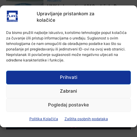
Aktualno
HNK Lokomotiva 1918 održala Dane
otvorenih vrata
Upravljanje pristankom za
10 kolovoza, 2026
kolačiće
Da bismo pružili najbolje iskustvo, koristimo tehnologije poput kolačića
Aktualno
za čuvanje i/ili pristup informacijama o uređaju. Suglasnost s ovim
U vinkovačkom gradskom parku
tehnologijama će nam omogućiti da obrađujemo podatke kao što su
održana dječja radionica “Potraga za
ponašanje pri pregledavanju ili jedinstveni ID-ovi na ovoj web stranici.
izgubljenim ljetnim osmijehom”
Nepristanak ili povlačenje suglasnosti može negativno utjecati na
10 kolovoza, 2026
određene karakteristike i funkcije.
Aktualno
Autoklub Vinkovci u rujnu će obilježiti
Prihvati
stotu godišnjicu djelovanja
7 kolovoza, 2026
Zabrani
Pogledaj postavke
-Marketing-
Politika Kolačića
Zaštita osobnih podataka