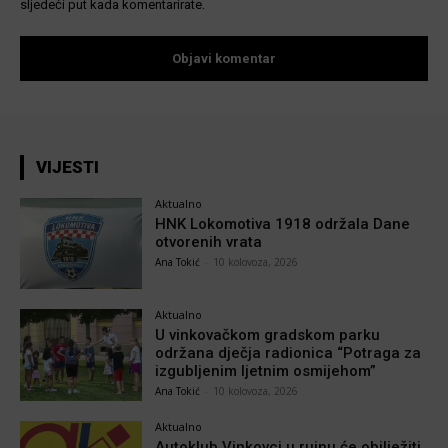
sljedeći put kada komentarirate.
VIJESTI
Aktualno
HNK Lokomotiva 1918 održala Dane
otvorenih vrata
Ana Tokić
-
10 kolovoza, 2026
Aktualno
U vinkovačkom gradskom parku
održana dječja radionica “Potraga za
izgubljenim ljetnim osmijehom”
Ana Tokić
-
10 kolovoza, 2026
Aktualno
Autoklub Vinkovci u rujnu će obilježiti