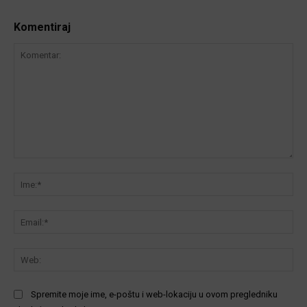
Komentiraj
Komentar:
Ime
Ema
We
Spremite moje ime, e-poštu i web-lokaciju u ovom pregledniku