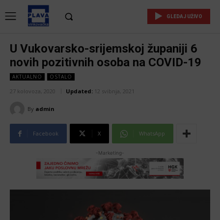
GLEDAJ UŽIVO
U Vukovarsko-srijemskoj županiji 6
novih pozitivnih osoba na COVID-19
AKTUALNO
OSTALO
27 kolovoza, 2020
Updated:
12 svibnja, 2021
By
admin
Facebook
X
WhatsApp
-Marketing-