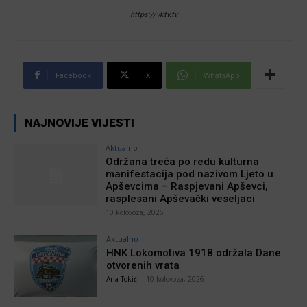
https://vktv.tv
Facebook
X
WhatsApp
NAJNOVIJE VIJESTI
Aktualno
Održana treća po redu kulturna
manifestacija pod nazivom Ljeto u
Apševcima – Raspjevani Apševci,
rasplesani Apševački veseljaci
10 kolovoza, 2026
Aktualno
HNK Lokomotiva 1918 održala Dane
otvorenih vrata
Ana Tokić
-
10 kolovoza, 2026