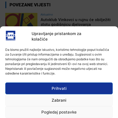
POVEZANE VIJESTI
Aktualno
Autoklub Vinkovci u rujnu će obilježiti
stotu godišnjicu djelovanja
7 kolovoza, 2026
Upravljanje pristankom za
kolačiće
Aktualno
Za dva tjedna započinje još jedna
Da bismo pružili najbolje iskustvo, koristimo tehnologije poput kolačića
Divlja liga
za čuvanje i/ili pristup informacijama o uređaju. Suglasnost s ovim
tehnologijama će nam omogućiti da obrađujemo podatke kao što su
7 kolovoza, 2026
ponašanje pri pregledavanju ili jedinstveni ID-ovi na ovoj web stranici.
Nepristanak ili povlačenje suglasnosti može negativno utjecati na
Aktualno
određene karakteristike i funkcije.
U Županji održana Ljetna škola magije
7 kolovoza, 2026
Prihvati
Zabrani
Aktualno
Zbog niskog vodostaja otežana
Pogledaj postavke
plovidba na Dunavu