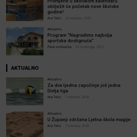
Promjene u školskom kalendaru
obilježit će početak nove školske
godine!
Ana Tokić
-
20 kolovoza, 2025
Aktualno
Program “Nagradimo najbolja
sportska dostignuća”
Plava vinkovačka
-
22 studenoga, 2022
AKTUALNO
Aktualno
Za dva tjedna započinje još jedna
Divlja liga
Ana Tokić
-
7 kolovoza, 2026
Aktualno
U Županji održana Ljetna škola magije
Ana Tokić
-
7 kolovoza, 2026