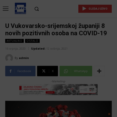
GLEDAJ UŽIVO
U Vukovarsko-srijemskoj županiji 8
novih pozitivnih osoba na COVID-19
AKTUALNO
OSTALO
16 srpnja, 2020
Updated:
12 svibnja, 2021
By
admin
Facebook
X
WhatsApp
-Marketing-