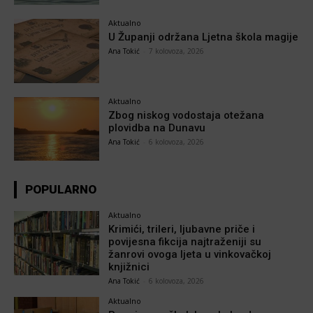
Aktualno
U Županji održana Ljetna škola magije
Ana Tokić
-
7 kolovoza, 2026
Aktualno
Zbog niskog vodostaja otežana
plovidba na Dunavu
Ana Tokić
-
6 kolovoza, 2026
POPULARNO
Aktualno
Krimići, trileri, ljubavne priče i
povijesna fikcija najtraženiji su
žanrovi ovoga ljeta u vinkovačkoj
knjižnici
Ana Tokić
-
6 kolovoza, 2026
Aktualno