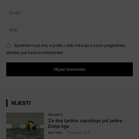
Ema
We
Spremite moje ime, e-poštu i web-lokaciju u ovom pregledniku
sljedeći put kada komentarirate.
VIJESTI
Aktualno
Za dva tjedna započinje još jedna
Divlja liga
Ana Tokić
-
7 kolovoza, 2026