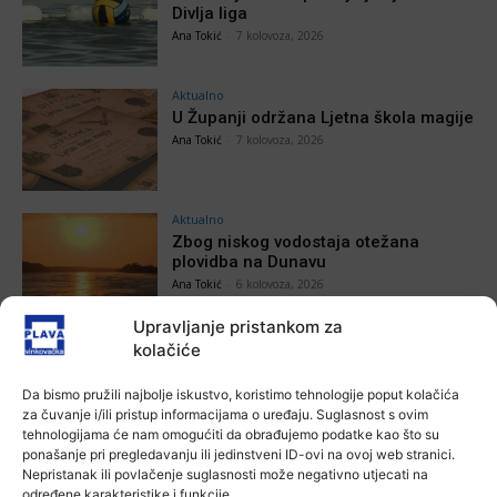
Divlja liga
Ana Tokić
-
7 kolovoza, 2026
Aktualno
U Županji održana Ljetna škola magije
Ana Tokić
-
7 kolovoza, 2026
Aktualno
Zbog niskog vodostaja otežana
plovidba na Dunavu
Ana Tokić
-
6 kolovoza, 2026
Upravljanje pristankom za
kolačiće
Da bismo pružili najbolje iskustvo, koristimo tehnologije poput kolačića
POVEZANE VIJESTI
za čuvanje i/ili pristup informacijama o uređaju. Suglasnost s ovim
tehnologijama će nam omogućiti da obrađujemo podatke kao što su
Aktualno
ponašanje pri pregledavanju ili jedinstveni ID-ovi na ovoj web stranici.
Autoklub Vinkovci u rujnu će obilježiti
Nepristanak ili povlačenje suglasnosti može negativno utjecati na
stotu godišnjicu djelovanja
određene karakteristike i funkcije.