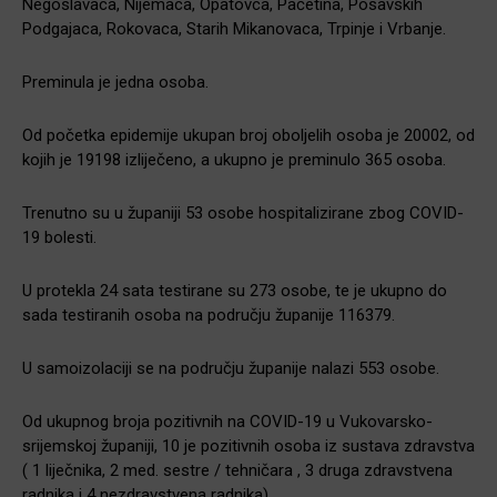
Negoslavaca, Nijemaca, Opatovca, Pačetina, Posavskih
Podgajaca, Rokovaca, Starih Mikanovaca, Trpinje i Vrbanje.
Preminula je jedna osoba.
Od početka epidemije ukupan broj oboljelih osoba je 20002, od
kojih je 19198 izliječeno, a ukupno je preminulo 365 osoba.
Trenutno su u županiji 53 osobe hospitalizirane zbog COVID-
19 bolesti.
U protekla 24 sata testirane su 273 osobe, te je ukupno do
sada testiranih osoba na području županije 116379.
U samoizolaciji se na području županije nalazi 553 osobe.
Od ukupnog broja pozitivnih na COVID-19 u Vukovarsko-
srijemskoj županiji, 10 je pozitivnih osoba iz sustava zdravstva
( 1 liječnika, 2 med. sestre / tehničara , 3 druga zdravstvena
radnika i 4 nezdravstvena radnika).