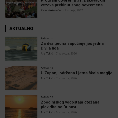
Program otvorenja 51. Đakovačkih
vezova prekinut zbog nevremena
Plava vinkovačka
-
8 srpnja, 2017
AKTUALNO
Aktualno
Za dva tjedna započinje još jedna
Divlja liga
Ana Tokić
-
7 kolovoza, 2026
Aktualno
U Županji održana Ljetna škola magije
Ana Tokić
-
7 kolovoza, 2026
Aktualno
Zbog niskog vodostaja otežana
plovidba na Dunavu
Ana Tokić
-
6 kolovoza, 2026