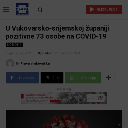
GLEDAJ UŽIVO
U Vukovarsko-srijemskoj županiji
pozitivne 73 osobe na COVID-19
KORONA
17 prosinca, 2021
Updated:
17 prosinca, 2021
By
Plava vinkovačka
Facebook
X
WhatsApp
-Marketing-