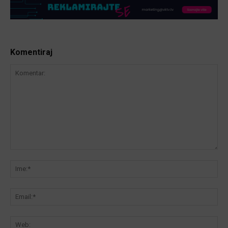
Komentiraj
Komentar:
Ime
Ema
We