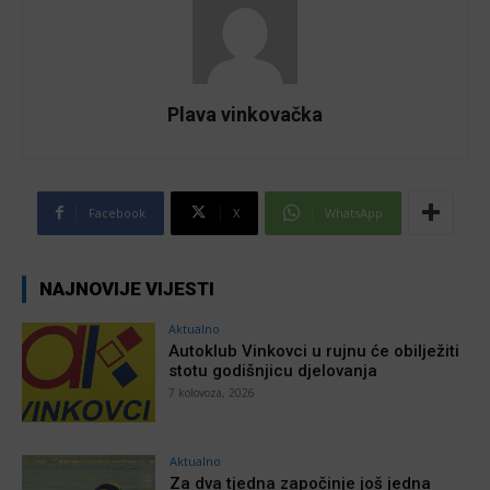
Plava vinkovačka
Facebook
X
WhatsApp
NAJNOVIJE VIJESTI
Aktualno
Autoklub Vinkovci u rujnu će obilježiti
stotu godišnjicu djelovanja
7 kolovoza, 2026
Aktualno
Za dva tjedna započinje još jedna