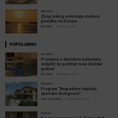
Aktualno
Zbog niskog vodostaja otežana
plovidba na Dunavu
Ana Tokić
-
6 kolovoza, 2026
POPULARNO
Aktualno
Promjene u školskom kalendaru
obilježit će početak nove školske
godine!
Ana Tokić
-
20 kolovoza, 2025
Aktualno
Program “Nagradimo najbolja
sportska dostignuća”
Plava vinkovačka
-
22 studenoga, 2022
Kultura