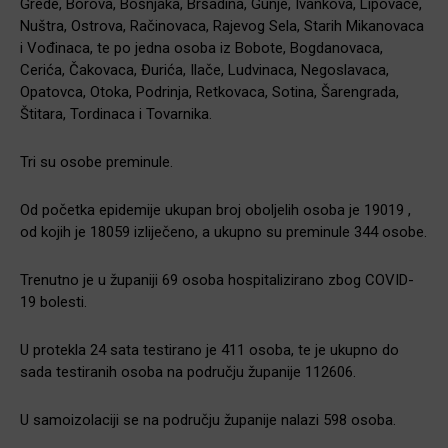
Grede, Borova, Bošnjaka, Bršadina, Gunje, Ivankova, Lipovače,
Nuštra, Ostrova, Račinovaca, Rajevog Sela, Starih Mikanovaca
i Vođinaca, te po jedna osoba iz Bobote, Bogdanovaca,
Cerića, Čakovaca, Đurića, Ilače, Ludvinaca, Negoslavaca,
Opatovca, Otoka, Podrinja, Retkovaca, Sotina, Šarengrada,
Štitara, Tordinaca i Tovarnika.
Tri su osobe preminule.
Od početka epidemije ukupan broj oboljelih osoba je 19019 ,
od kojih je 18059 izliječeno, a ukupno su preminule 344 osobe.
Trenutno je u županiji 69 osoba hospitalizirano zbog COVID-
19 bolesti.
U protekla 24 sata testirano je 411 osoba, te je ukupno do
sada testiranih osoba na području županije 112606.
U samoizolaciji se na području županije nalazi 598 osoba.