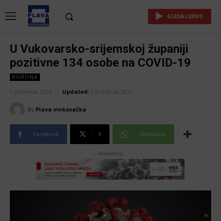
GLEDAJ UŽIVO
U Vukovarsko-srijemskoj županiji
pozitivne 134 osobe na COVID-19
KORONA
3 prosinca, 2021
Updated:
3 prosinca, 2021
By
Plava vinkovačka
Facebook
X
WhatsApp
-Marketing-