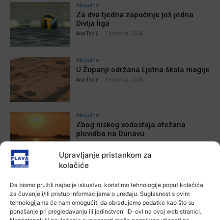
Aktualno
Za dva tjedna započinje još jedna
Divlja liga
Ana Tokić
-
7 kolovoza, 2026
Aktualno
U Županji održana Ljetna škola magije
Ana Tokić
-
7 kolovoza, 2026
Aktualno
Zbog niskog vodostaja otežana
plovidba na Dunavu
Ana Tokić
-
6 kolovoza, 2026
Upravljanje pristankom za
kolačiće
Da bismo pružili najbolje iskustvo, koristimo tehnologije poput kolačića
za čuvanje i/ili pristup informacijama o uređaju. Suglasnost s ovim
POVEZANE VIJESTI
tehnologijama će nam omogućiti da obrađujemo podatke kao što su
ponašanje pri pregledavanju ili jedinstveni ID-ovi na ovoj web stranici.
Aktualno