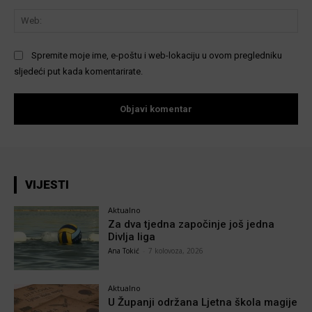
We
Spremite moje ime, e-poštu i web-lokaciju u ovom pregledniku
sljedeći put kada komentarirate.
VIJESTI
Aktualno
Za dva tjedna započinje još jedna
Divlja liga
Ana Tokić
-
7 kolovoza, 2026
Aktualno
U Županji održana Ljetna škola magije