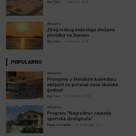
Ana Tokić
-
7 kolovoza, 2026
Aktualno
Zbog niskog vodostaja otežana
plovidba na Dunavu
Ana Tokić
-
6 kolovoza, 2026
POPULARNO
Aktualno
Promjene u školskom kalendaru
obilježit će početak nove školske
godine!
Ana Tokić
-
20 kolovoza, 2025
Aktualno
Program “Nagradimo najbolja
sportska dostignuća”
Plava vinkovačka
-
22 studenoga, 2022