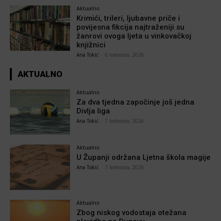
Aktualno
Krimići, trileri, ljubavne priče i
povijesna fikcija najtraženiji su
žanrovi ovoga ljeta u vinkovačkoj
knjižnici
Ana Tokić
-
6 kolovoza, 2026
AKTUALNO
Aktualno
Za dva tjedna započinje još jedna
Divlja liga
Ana Tokić
-
7 kolovoza, 2026
Aktualno
U Županji održana Ljetna škola magije
Ana Tokić
-
7 kolovoza, 2026
Aktualno
Zbog niskog vodostaja otežana