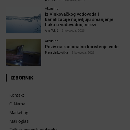
Ana Tokić
-
6 kolovoza, 2026
Aktualno
Iz Vinkovačkog vodovoda i
kanalizacije najavljuju smanjenje
tlaka u vodovodnoj mreži
Ana Tokić
-
6 kolovoza, 2026
Aktualno
Poziv na racionalno korištenje vode
Plava vinkovačka
-
6 kolovoza, 2026
IZBORNIK
Kontakt
O Nama
Marketing
Mali oglasi
Zaštita osobnih podataka