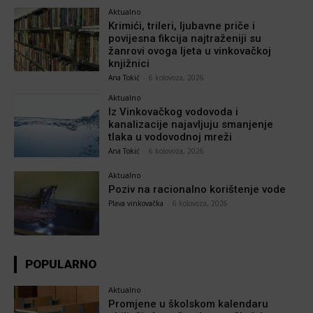
Aktualno
Krimići, trileri, ljubavne priče i
povijesna fikcija najtraženiji su
žanrovi ovoga ljeta u vinkovačkoj
knjižnici
Ana Tokić
-
6 kolovoza, 2026
Aktualno
Iz Vinkovačkog vodovoda i
kanalizacije najavljuju smanjenje
tlaka u vodovodnoj mreži
Ana Tokić
-
6 kolovoza, 2026
Aktualno
Poziv na racionalno korištenje vode
Plava vinkovačka
-
6 kolovoza, 2026
POPULARNO
Aktualno
Promjene u školskom kalendaru