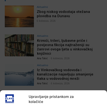
Aktualno
Zbog niskog vodostaja otežana
plovidba na Dunavu
6 kolovoza, 2026
Aktualno
Krimići, trileri, ljubavne priče i
povijesna fikcija najtraženiji su
žanrovi ovoga ljeta u vinkovačkoj
knjižnici
Ana Tokić
-
6 kolovoza, 2026
Aktualno
Iz Vinkovačkog vodovoda i
kanalizacije najavljuju smanjenje
tlaka u vodovodnoj mreži
Ana Tokić
-
6 kolovoza, 2026
Aktualno
Upravljanje pristankom za
Poziv na racionalno korištenje vode
kolačiće
Plava vinkovačka
-
6 kolovoza, 2026