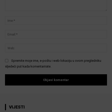
Komentar:
Ime
Ema
We
Spremite moje ime, e-poštu i web-lokaciju u ovom pregledniku
sljedeći put kada komentarirate.
VIJESTI