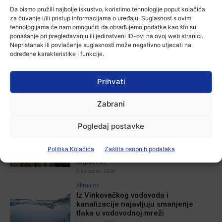
Da bismo pružili najbolje iskustvo, koristimo tehnologije poput kolačića
za čuvanje i/ili pristup informacijama o uređaju. Suglasnost s ovim
tehnologijama će nam omogućiti da obrađujemo podatke kao što su
ponašanje pri pregledavanju ili jedinstveni ID-ovi na ovoj web stranici.
Nepristanak ili povlačenje suglasnosti može negativno utjecati na
POVEZANE VIJESTI
određene karakteristike i funkcije.
Aktualno
Zbog niskog vodostaja otežana
Prihvati
plovidba na Dunavu
6 kolovoza, 2026
Zabrani
Aktualno
Pogledaj postavke
Krimići, trileri, ljubavne priče i
povijesna fikcija najtraženiji su
Politika Kolačića
Zaštita osobnih podataka
žanrovi ovoga ljeta u vinkovačkoj
knjižnici
6 kolovoza, 2026
Aktualno
Iz Vinkovačkog vodovoda i
kanalizacije najavljuju smanjenje
tlaka u vodovodnoj mreži