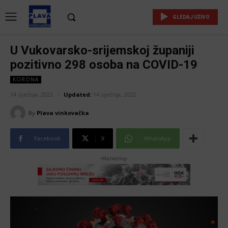
GLEDAJ UŽIVO
U Vukovarsko-srijemskoj županiji
pozitivno 298 osoba na COVID-19
KORONA
14 siječnja, 2022
Updated:
14 siječnja, 2022
By
Plava vinkovačka
Facebook
X
WhatsApp
-Marketing-