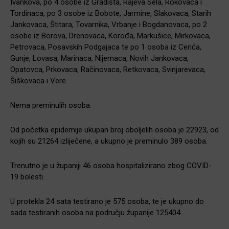
Ivankova, po 4 osobe iz Gradišta, Rajeva Sela, Rokovaca i
Tordinaca, po 3 osobe iz Bobote, Jarmine, Slakovaca, Starih
Jankovaca, Štitara, Tovarnika, Vrbanje i Bogdanovaca, po 2
osobe iz Borova, Drenovaca, Korođa, Markušice, Mirkovaca,
Petrovaca, Posavskih Podgajaca te po 1 osoba iz Cerića,
Gunje, Lovasa, Marinaca, Nijemaca, Novih Jankovaca,
Opatovca, Prkovaca, Račinovaca, Retkovaca, Svinjarevaca,
Šiškovaca i Vere.
Nema preminulih osoba.
Od početka epidemije ukupan broj oboljelih osoba je 22923, od
kojih su 21264 izliječene, a ukupno je preminulo 389 osoba.
Trenutno je u županiji 46 osoba hospitalizirano zbog COVID-
19 bolesti.
U protekla 24 sata testirano je 575 osoba, te je ukupno do
sada testiranih osoba na području županije 125404.