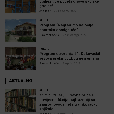
obilježit će početak nove školske
godine!
Ana Tokić
-
20 kolovoza, 2025
Aktualno
Program “Nagradimo najbolja
sportska dostignuća”
Plava vinkovačka
-
22 studenoga, 2022
Kultura
Program otvorenja 51. Đakovačkih
vezova prekinut zbog nevremena
Plava vinkovačka
-
8 srpnja, 2017
AKTUALNO
Aktualno
Krimići, trileri, ljubavne priče i
povijesna fikcija najtraženiji su
žanrovi ovoga ljeta u vinkovačkoj
knjižnici