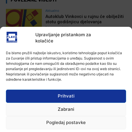
Aktualno
Autoklub Vinkovci u rujnu će obilježiti
stotu godišnjicu djelovanja
7 kolovoza, 2026
Upravljanje pristankom za
kolačiće
Aktualno
Za dva tjedna započinje još jedna
Da bismo pružili najbolje iskustvo, koristimo tehnologije poput kolačića
Divlja liga
za čuvanje i/ili pristup informacijama o uređaju. Suglasnost s ovim
7 kolovoza, 2026
tehnologijama će nam omogućiti da obrađujemo podatke kao što su
ponašanje pri pregledavanju ili jedinstveni ID-ovi na ovoj web stranici.
Nepristanak ili povlačenje suglasnosti može negativno utjecati na
Aktualno
određene karakteristike i funkcije.
U Županji održana Ljetna škola magije
7 kolovoza, 2026
Prihvati
Zabrani
Aktualno
Zbog niskog vodostaja otežana
plovidba na Dunavu
Pogledaj postavke
6 kolovoza, 2026