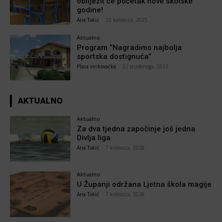
obilježit će početak nove školske
godine!
Ana Tokić
-
20 kolovoza, 2025
Aktualno
Program “Nagradimo najbolja
sportska dostignuća”
Plava vinkovačka
-
22 studenoga, 2022
AKTUALNO
Aktualno
Za dva tjedna započinje još jedna
Divlja liga
Ana Tokić
-
7 kolovoza, 2026
Aktualno
U Županji održana Ljetna škola magije
Ana Tokić
-
7 kolovoza, 2026