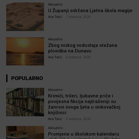
Aktualno
U Županji održana Ljetna škola magije
Ana Tokić
-
7 kolovoza, 2026
Aktualno
Zbog niskog vodostaja otežana
plovidba na Dunavu
Ana Tokić
-
6 kolovoza, 2026
POPULARNO
Aktualno
Krimići, trileri, ljubavne priče i
povijesna fikcija najtraženiji su
žanrovi ovoga ljeta u vinkovačkoj
knjižnici
Ana Tokić
-
6 kolovoza, 2026
Aktualno
Promjene u školskom kalendaru