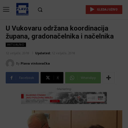
GLEDAJ UŽIVO
U Vukovaru održana koordinacija
župana, gradonačelnika i načelnika
AKTUALNO
12 veljače, 2018
Updated:
12 veljače, 2018
By
Plava vinkovačka
Facebook
X
WhatsApp
-Marketing-