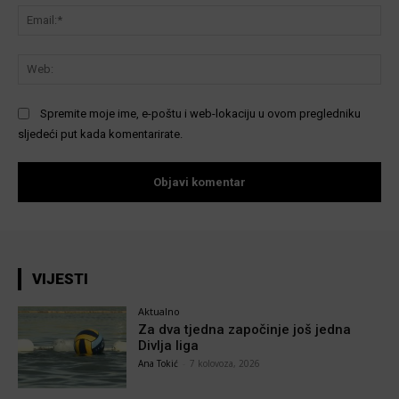
Ema
We
Spremite moje ime, e-poštu i web-lokaciju u ovom pregledniku
sljedeći put kada komentarirate.
VIJESTI
Aktualno
Za dva tjedna započinje još jedna
Divlja liga
Ana Tokić
-
7 kolovoza, 2026