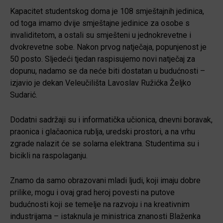
Kapacitet studentskog doma je 108 smještajnih jedinica,
od toga imamo dvije smještajne jedinice za osobe s
invaliditetom, a ostali su smješteni u jednokrevetne i
dvokrevetne sobe. Nakon prvog natječaja, popunjenost je
50 posto. Sljedeći tjedan raspisujemo novi natječaj za
dopunu, nadamo se da neće biti dostatan u budućnosti –
izjavio je dekan Veleučilišta Lavoslav Ružićka Željko
Sudarić.
Dodatni sadržaji su i informatička učionica, dnevni boravak,
praonica i glačaonica rublja, uredski prostori, a na vrhu
zgrade nalazit će se solarna elektrana. Studentima su i
bicikli na raspolaganju.
Znamo da samo obrazovani mladi ljudi, koji imaju dobre
prilike, mogu i ovaj grad heroj povesti na putove
budućnosti koji se temelje na razvoju i na kreativnim
industrijama – istaknula je ministrica znanosti Blaženka