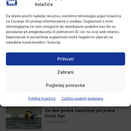
kolačiće
Aktualno
Da bismo pružili najbolje iskustvo, koristimo tehnologije poput kolačića
Zbog niskog vodostaja otežana
za čuvanje i/ili pristup informacijama o uređaju. Suglasnost s ovim
plovidba na Dunavu
tehnologijama će nam omogućiti da obrađujemo podatke kao što su
Ana Tokić
-
6 kolovoza, 2026
ponašanje pri pregledavanju ili jedinstveni ID-ovi na ovoj web stranici.
Nepristanak ili povlačenje suglasnosti može negativno utjecati na
određene karakteristike i funkcije.
Prihvati
POVEZANE VIJESTI
Zabrani
Aktualno
Autoklub Vinkovci u rujnu će obilježiti
stotu godišnjicu djelovanja
Pogledaj postavke
7 kolovoza, 2026
Politika Kolačića
Zaštita osobnih podataka
Aktualno
Za dva tjedna započinje još jedna
Divlja liga
7 kolovoza, 2026