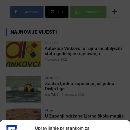
Facebook
X
WhatsApp
NAJNOVIJE VIJESTI
Aktualno
Autoklub Vinkovci u rujnu će obilježiti
stotu godišnjicu djelovanja
7 kolovoza, 2026
Aktualno
Za dva tjedna započinje još jedna
Divlja liga
Ana Tokić
-
7 kolovoza, 2026
Aktualno
U Županji održana Ljetna škola magije
Ana Tokić
-
7 kolovoza, 2026
Upravljanje pristankom za