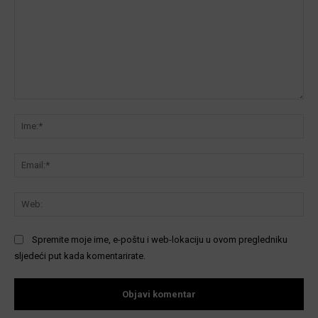
Komentar:
Ime
Ema
We
Spremite moje ime, e-poštu i web-lokaciju u ovom pregledniku
sljedeći put kada komentarirate.