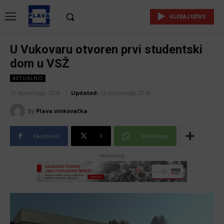
GLEDAJ UŽIVO
U Vukovaru otvoren prvi studentski
dom u VSŽ
AKTUALNO
13 studenoga, 2018
Updated:
13 studenoga, 2018
By
Plava vinkovačka
Facebook
X
WhatsApp
-Marketing-