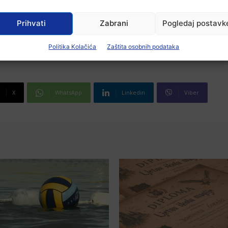
Prihvati
Zabrani
Pogledaj postavk
Politika Kolačića
Zaštita osobnih podataka
X
WhatsApp
Linkedin
Viber