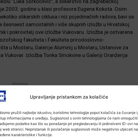
kolu “Luka Sorkočević”, a slikarstvo na zagrebačkoj
 je 2003. godine u klasi profesora Eugena Kokota. Osim
nekoliko slikarskih ciklusa i niz pojedinačnih radova, bavi se
šesnaest samostalnih i više skupnih izložbi u Hrvatskoj.
nik i pokrovitelj ove izložbe Vukovaru. Izložba je ostvarena
lozofskog fakulteta i Fakulteta prirodoslovno-
išta u Mostaru, Galerije Aluminij u Mostaru, Ustanove za
a Vukovar. Izložba Tonka Smokvine u Galeriji Oranžerija
-Marketing-
Upravljanje pristankom za kolačiće
bismo pružili najbolje iskustvo, koristimo tehnologije poput kolačića za čuvanje i/
stup informacijama o uređaju. Suglasnost s ovim tehnologijama će nam omogućiti
ađujemo podatke kao što su ponašanje pri pregledavanju ili jedinstveni ID-ovi na
j web stranici. Nepristanak ili povlačenje suglasnosti može negativno utjecati na
eđene karakteristike i funkcije.