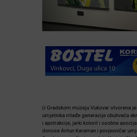
U Gradskom muzeju Vukovar otvorena je 
umjetnika mlađe generacije obuhvaća akril
i apstrakcije, jarki kolorit i osobne asoci
donose Antun Karaman i povjesničar umje