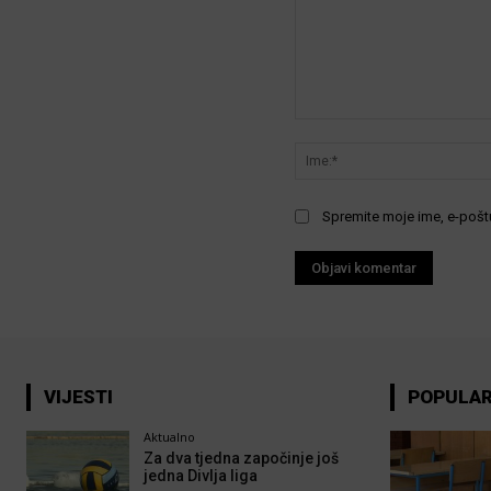
Komentar:
Spremite moje ime, e-poštu
VIJESTI
POPULA
Aktualno
Za dva tjedna započinje još
jedna Divlja liga