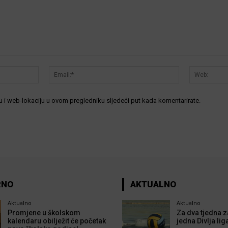
Ime:*
Email:*
 i web-lokaciju u ovom pregledniku sljedeći put kada komentarirate.
RNO
AKTUALNO
Aktualno
Aktualno
Promjene u školskom
Za dva tjedna z
kalendaru obilježit će početak
jedna Divlja lig