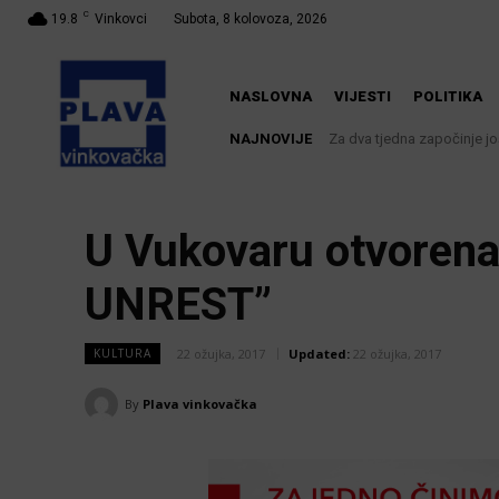
C
19.8
Vinkovci
Subota, 8 kolovoza, 2026
NASLOVNA
VIJESTI
POLITIKA
NAJNOVIJE
Za dva tjedna započinje još
U Županji održana Ljet
U Vukovaru otvorena
UNREST”
22 ožujka, 2017
Updated:
22 ožujka, 2017
KULTURA
By
Plava vinkovačka