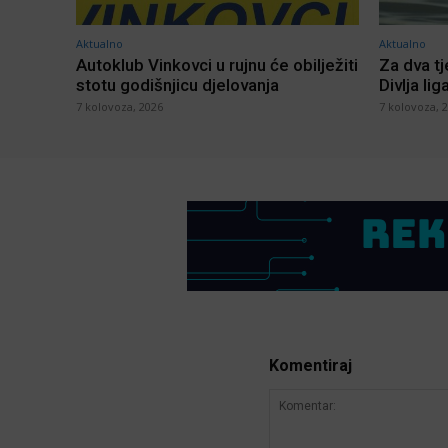
Aktualno
Aktualno
Autoklub Vinkovci u rujnu će obilježiti
Za dva t
stotu godišnjicu djelovanja
Divlja lig
7 kolovoza, 2026
7 kolovoza, 
Komentiraj