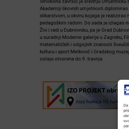
Smokvina završio je srednju Umjetničku š
Akademiji likovnih umjetnosti diplomirao
slikarstvom, u okviru kojega je realizirao 
pedagoškim radom. Do sada je izlagao na 
Živi i radi u Dubrovniku, pa je Grad Dubrov
u suradnji Moderne galerije u Zagrebu, Fi
matematičkih i odgojnih znanosti Sveučil
kulturu i sport Metković i Gradskog muzej
ostaje otvorena do 9. travnja.
Da 
pri
obr
ovo
odr