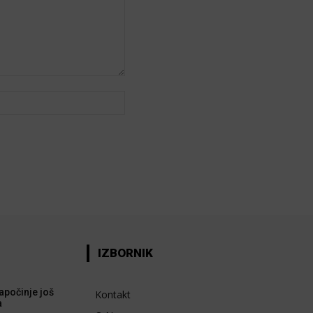
Web:
IZBORNIK
apočinje još
Kontakt
a