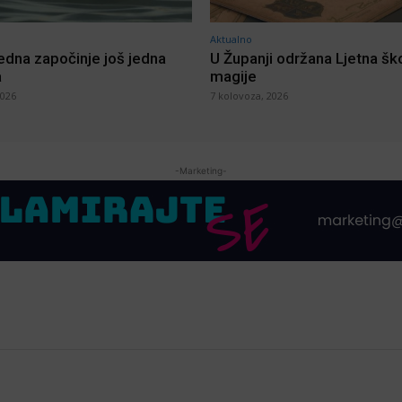
Aktualno
jedna započinje još jedna
U Županji održana Ljetna šk
a
magije
2026
7 kolovoza, 2026
-Marketing-