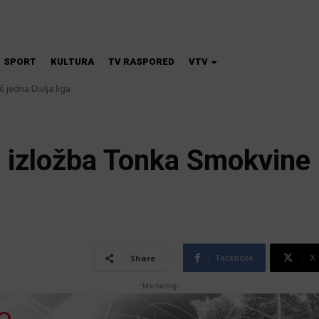
SPORT
KULTURA
TV RASPORED
VTV
 jedna Divlja liga
na škola magije
 izložba Tonka Smokvine
Facebook
X
Share
-Marketing-