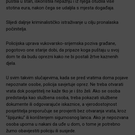
pustila u stan, iskoristila nepažnju i iz njega otuđila više
stotina eura, nakon čega se udaljila s mjesta događaja.
Slijedi daljnje kriminalističko istraživanje u cilju pronalaska
počinitelja.
Policijska uprava vukovarsko-srijemska poziva građane,
pogotovo one starije dobi, da pripaze koga puštaju u svoj
dom te da budu oprezni kako ne bi postali žrtve kaznenih
djela.
U svim takvim slučajevima, kada se pred vratima doma pojave
nepoznate osobe, policija savjetuje oprez. Ne treba otvarati
vrata dok posjetitelj ne kaže tko je i što želi. Ako se osoba
predstavlja kao službena osoba, treba pokazati službene
dokumente ili odgovarajuće iskaznice, a vjerodostojnost
posjetitelja preporučuje se provjeriti bez otvaranja vrata, kroz
”špijunku” ili korištenjem sigurnosnog lanca. Ako je nepozvana
osoba uporna u nakani da uđe u dom, o tome je potrebno
žurno obavijestiti policiju ili susjede.