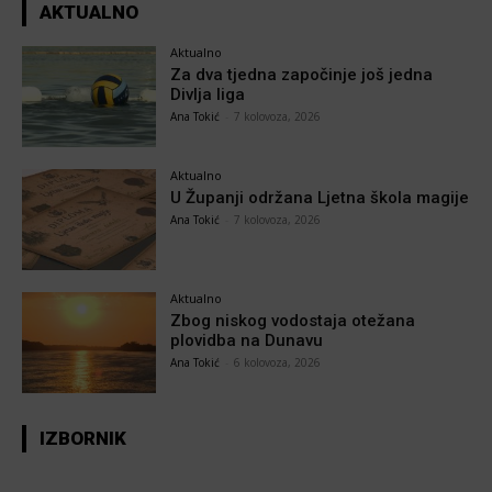
AKTUALNO
Aktualno
Za dva tjedna započinje još jedna
Divlja liga
Ana Tokić
-
7 kolovoza, 2026
Aktualno
U Županji održana Ljetna škola magije
Ana Tokić
-
7 kolovoza, 2026
Aktualno
Zbog niskog vodostaja otežana
plovidba na Dunavu
Ana Tokić
-
6 kolovoza, 2026
IZBORNIK