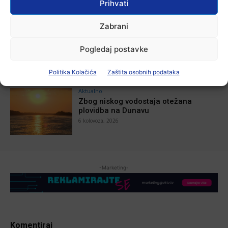
Prihvati
7 kolovoza, 2026
Zabrani
Aktualno
U Županji održana Ljetna škola magije
Pogledaj postavke
7 kolovoza, 2026
Politika Kolačića
Zaštita osobnih podataka
Aktualno
Zbog niskog vodostaja otežana
plovidba na Dunavu
6 kolovoza, 2026
-Marketing-
Komentiraj