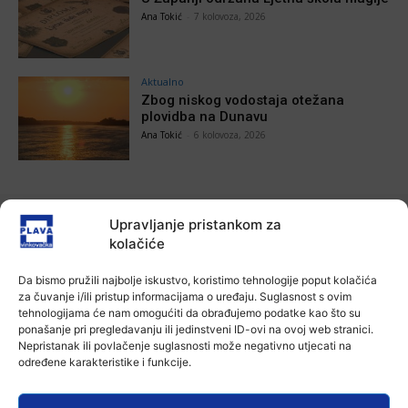
Ana Tokić
-
7 kolovoza, 2026
Aktualno
Zbog niskog vodostaja otežana
plovidba na Dunavu
Ana Tokić
-
6 kolovoza, 2026
Upravljanje pristankom za
POVEZANE VIJESTI
kolačiće
Aktualno
Da bismo pružili najbolje iskustvo, koristimo tehnologije poput kolačića
Autoklub Vinkovci u rujnu će obilježiti
za čuvanje i/ili pristup informacijama o uređaju. Suglasnost s ovim
stotu godišnjicu djelovanja
tehnologijama će nam omogućiti da obrađujemo podatke kao što su
7 kolovoza, 2026
ponašanje pri pregledavanju ili jedinstveni ID-ovi na ovoj web stranici.
Nepristanak ili povlačenje suglasnosti može negativno utjecati na
određene karakteristike i funkcije.
Aktualno
Za dva tjedna započinje još jedna
Divlja liga