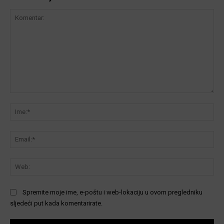
Komentar:
Ime
Ema
We
Spremite moje ime, e-poštu i web-lokaciju u ovom pregledniku
sljedeći put kada komentarirate.