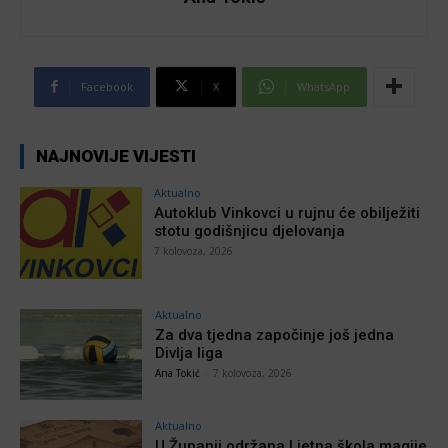
Facebook
X
WhatsApp
NAJNOVIJE VIJESTI
Aktualno
Autoklub Vinkovci u rujnu će obilježiti
stotu godišnjicu djelovanja
7 kolovoza, 2026
Aktualno
Za dva tjedna započinje još jedna
Divlja liga
Ana Tokić
-
7 kolovoza, 2026
Aktualno
U Županji održana Ljetna škola magije