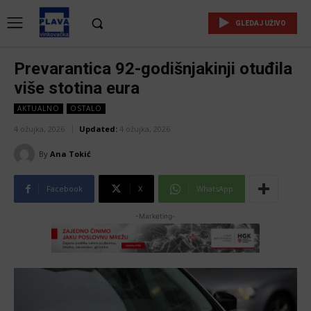
GLEDAJ UŽIVO
Prevarantica 92-godišnjakinji otuđila
više stotina eura
AKTUALNO
OSTALO
4 ožujka, 2026
Updated:
4 ožujka, 2026
By
Ana Tokić
Facebook
X
WhatsApp
-Marketing-