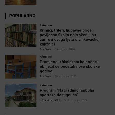
POPULARNO
Aktualno
Krimići, trileri, ljubavne priče i
povijesna fikcija najtraženiji su
žanrovi ovoga ljeta u vinkovačkoj
knjižnici
Ana Tokić
-
6 kolovoza, 2026
Aktualno
Promjene u školskom kalendaru
obilježit će početak nove školske
godine!
Ana Tokić
-
20 kolovoza, 2025
Aktualno
Program “Nagradimo najbolja
sportska dostignuća”
Plava vinkovačka
-
22 studenoga, 2022