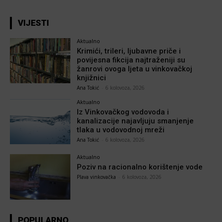
VIJESTI
Aktualno
Krimići, trileri, ljubavne priče i
povijesna fikcija najtraženiji su
žanrovi ovoga ljeta u vinkovačkoj
knjižnici
Ana Tokić
-
6 kolovoza, 2026
Aktualno
Iz Vinkovačkog vodovoda i
kanalizacije najavljuju smanjenje
tlaka u vodovodnoj mreži
Ana Tokić
-
6 kolovoza, 2026
Aktualno
Poziv na racionalno korištenje vode
Plava vinkovačka
-
6 kolovoza, 2026
POPULARNO