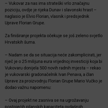
– Vukovar za nas ima strateški vrlo značajnu
poziciju, ovdje je rijeka Dunav i slavonski hrast –
naglasio je Elvio Florian, vlasnik i predsjednik
Uprave Florian Grupe.
Za finiširanje projekta očekuje se još zeleno svjetlo
Hrvatskih šuma.
– Nadam se da se situacija neće zakomplicirati, jer
riječ je o 25 milijuna eura vrijednoj investiciji koja bi
Vukovaru donijela 500 novih radnih mjesta – rekao
je vukovarski gradonačelnik Ivan Penava, a član
Uprave za proizvodnju Florian Grupe Mario Vučko je
dodao važnu napomenu:
– Ovaj projekt ne zasniva se na ugrožavanju
postojećih pilanskih kapaciteta ovdašnjih