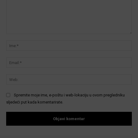
Komentar:
Ime
Ema
We
Spremite moje ime, e-poštu i web-lokaciju u ovom pregledniku
sljedeći put kada komentarirate.