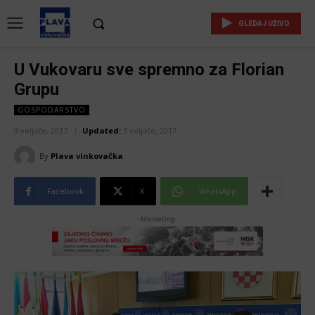
GLEDAJ UŽIVO
U Vukovaru sve spremno za Florian
Grupu
GOSPODARSTVO
3 veljače, 2017
Updated:
3 veljače, 2017
By
Plava vinkovačka
Facebook
X
WhatsApp
-Marketing-