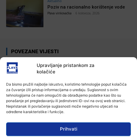
Aktualno
Poziv na racionalno korištenje vode
Plava vinkovačka
-
6 kolovoza, 2026
POVEZANE VIJESTI
Aktualno
Upravljanje pristankom za
Zbog niskog vodostaja otežana
kolačiće
plovidba na Dunavu
6 kolovoza, 2026
Da bismo pružili najbolje iskustvo, koristimo tehnologije poput kolačića
za čuvanje i/ili pristup informacijama o uređaju. Suglasnost s ovim
tehnologijama će nam omogućiti da obrađujemo podatke kao što su
Aktualno
ponašanje pri pregledavanju ili jedinstveni ID-ovi na ovoj web stranici.
Krimići, trileri, ljubavne priče i
Nepristanak ili povlačenje suglasnosti može negativno utjecati na
povijesna fikcija najtraženiji su
određene karakteristike i funkcije.
žanrovi ovoga ljeta u vinkovačkoj
knjižnici
6 kolovoza, 2026
Prihvati
Aktualno