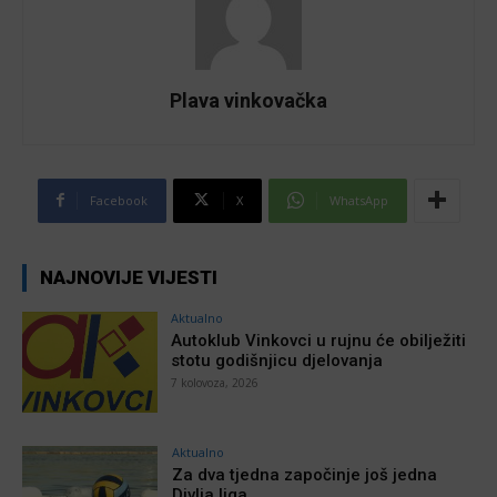
Plava vinkovačka
Facebook
X
WhatsApp
NAJNOVIJE VIJESTI
Aktualno
Autoklub Vinkovci u rujnu će obilježiti
stotu godišnjicu djelovanja
7 kolovoza, 2026
Aktualno
Za dva tjedna započinje još jedna
Divlja liga