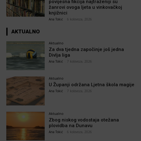
povijesna fikcija najtraženiji su
žanrovi ovoga ljeta u vinkovačkoj
knjižnici
Ana Tokić
-
6 kolovoza, 2026
AKTUALNO
Aktualno
Za dva tjedna započinje još jedna
Divlja liga
Ana Tokić
-
7 kolovoza, 2026
Aktualno
U Županji održana Ljetna škola magije
Ana Tokić
-
7 kolovoza, 2026
Aktualno
Zbog niskog vodostaja otežana
plovidba na Dunavu
Ana Tokić
-
6 kolovoza, 2026