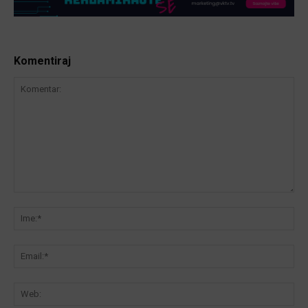
Komentiraj
Komentar:
Ime
Ema
We