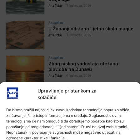
Ana Tokić
-
7 kolovoza, 2026
Aktualno
U Županji održana Ljetna škola magije
Ana Tokić
-
7 kolovoza, 2026
Aktualno
Zbog niskog vodostaja otežana
plovidba na Dunavu
Ana Tokić
-
6 kolovoza, 2026
Upravljanje pristankom za
kolačiće
POVEZANE VIJESTI
Da bismo pružili najbolje iskustvo, koristimo tehnologije poput kolačića
za čuvanje i/ili pristup informacijama o uređaju. Suglasnost s ovim
Aktualno
tehnologijama će nam omogućiti da obrađujemo podatke kao što su
Autoklub Vinkovci u rujnu će obilježiti
ponašanje pri pregledavanju ili jedinstveni ID-ovi na ovoj web stranici.
stotu godišnjicu djelovanja
Nepristanak ili povlačenje suglasnosti može negativno utjecati na
određene karakteristike i funkcije.
7 kolovoza, 2026