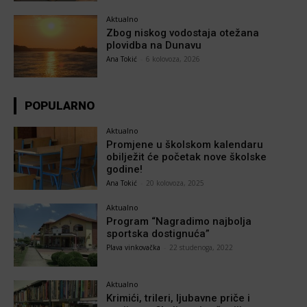
Aktualno
Zbog niskog vodostaja otežana
plovidba na Dunavu
Ana Tokić
-
6 kolovoza, 2026
POPULARNO
Aktualno
Promjene u školskom kalendaru
obilježit će početak nove školske
godine!
Ana Tokić
-
20 kolovoza, 2025
Aktualno
Program “Nagradimo najbolja
sportska dostignuća”
Plava vinkovačka
-
22 studenoga, 2022
Aktualno
Krimići, trileri, ljubavne priče i