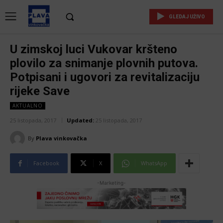
GLEDAJ UŽIVO
U zimskoj luci Vukovar kršteno
plovilo za snimanje plovnih putova.
Potpisani i ugovori za revitalizaciju
rijeke Save
AKTUALNO
25 listopada, 2017
Updated:
25 listopada, 2017
By
Plava vinkovačka
Facebook
X
WhatsApp
-Marketing-