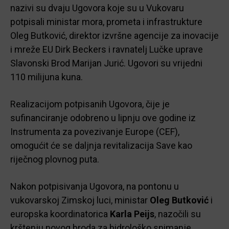
nazivi su dvaju Ugovora koje su u Vukovaru
potpisali ministar mora, prometa i infrastrukture
Oleg Butković, direktor izvršne agencije za inovacije
i mreže EU Dirk Beckers i ravnatelj Lučke uprave
Slavonski Brod Marijan Jurić. Ugovori su vrijedni
110 milijuna kuna.
Realizacijom potpisanih Ugovora, čije je
sufinanciranje odobreno u lipnju ove godine iz
Instrumenta za povezivanje Europe (CEF),
omogućit će se daljnja revitalizacija Save kao
riječnog plovnog puta.
Nakon potpisivanja Ugovora, na pontonu u
vukovarskoj Zimskoj luci, ministar
Oleg Butković
i
europska koordinatorica
Karla Peijs
, nazočili
su
krštenju novog broda za hidrološko snimanje