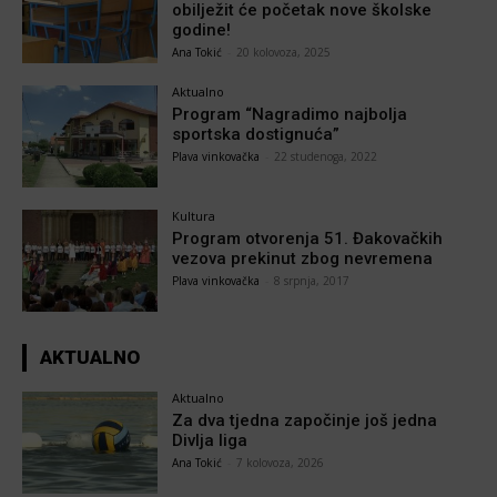
obilježit će početak nove školske
godine!
Ana Tokić
-
20 kolovoza, 2025
Aktualno
Program “Nagradimo najbolja
sportska dostignuća”
Plava vinkovačka
-
22 studenoga, 2022
Kultura
Program otvorenja 51. Đakovačkih
vezova prekinut zbog nevremena
Plava vinkovačka
-
8 srpnja, 2017
AKTUALNO
Aktualno
Za dva tjedna započinje još jedna
Divlja liga
Ana Tokić
-
7 kolovoza, 2026