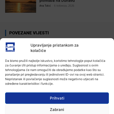
plovidba na Dunavu
Ana Tokić
-
6 kolovoza, 2026
POVEZANE VIJESTI
Aktualno
Upravljanje pristankom za
Autoklub Vinkovci u rujnu će obilježiti
kolačiće
stotu godišnjicu djelovanja
7 kolovoza, 2026
Da bismo pružili najbolje iskustvo, koristimo tehnologije poput kolačića
za čuvanje i/ili pristup informacijama o uređaju. Suglasnost s ovim
tehnologijama će nam omogućiti da obrađujemo podatke kao što su
Aktualno
ponašanje pri pregledavanju ili jedinstveni ID-ovi na ovoj web stranici.
Za dva tjedna započinje još jedna
Nepristanak ili povlačenje suglasnosti može negativno utjecati na
Divlja liga
određene karakteristike i funkcije.
7 kolovoza, 2026
Prihvati
Aktualno
U Županji održana Ljetna škola magije
Zabrani
7 kolovoza, 2026