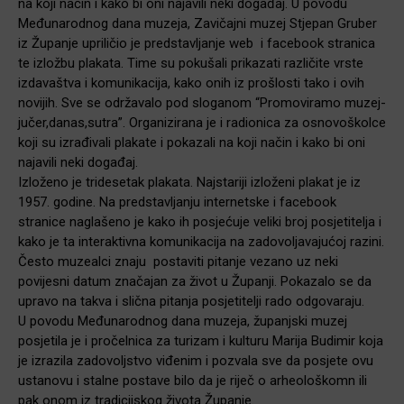
na koji način i kako bi oni najavili neki događaj. U povodu
Međunarodnog dana muzeja, Zavičajni muzej Stjepan Gruber
iz Županje upriličio je predstavljanje web i facebook stranica
te izložbu plakata. Time su pokušali prikazati različite vrste
izdavaštva i komunikacija, kako onih iz prošlosti tako i ovih
novijih. Sve se održavalo pod sloganom “Promoviramo muzej-
jučer,danas,sutra”. Organizirana je i radionica za osnovoškolce
koji su izrađivali plakate i pokazali na koji način i kako bi oni
najavili neki događaj.
Izloženo je tridesetak plakata. Najstariji izloženi plakat je iz
1957. godine. Na predstavljanju internetske i facebook
stranice naglašeno je kako ih posjećuje veliki broj posjetitelja i
kako je ta interaktivna komunikacija na zadovoljavajućoj razini.
Često muzealci znaju postaviti pitanje vezano uz neki
povijesni datum značajan za život u Županji. Pokazalo se da
upravo na takva i slična pitanja posjetitelji rado odgovaraju.
U povodu Međunarodnog dana muzeja, županjski muzej
posjetila je i pročelnica za turizam i kulturu Marija Budimir koja
je izrazila zadovoljstvo viđenim i pozvala sve da posjete ovu
ustanovu i stalne postave bilo da je riječ o arheološkomn ili
pak onom iz tradicijskog života Županje.