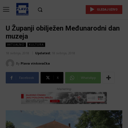
GLEDAJ UŽIVO
U Županji obilježen Međunarodni dan
muzeja
AKTUALNO
KULTURA
18 svibnja, 2018
Updated:
18 svibnja, 2018
By
Plava vinkovačka
Facebook
X
WhatsApp
-Marketing-