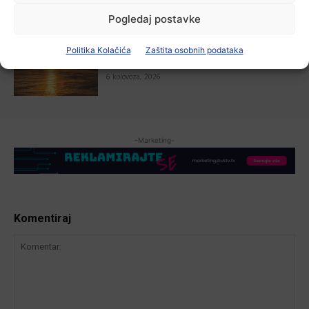
Pogledaj postavke
Aktualno
Zbog niskog vodostaja otežana
Politika Kolačića
Zaštita osobnih podataka
plovidba na Dunavu
6 kolovoza, 2026
-Marketing-
Komentiraj