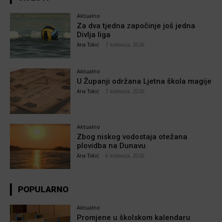
Aktualno
Za dva tjedna započinje još jedna
Divlja liga
Ana Tokić
-
7 kolovoza, 2026
Aktualno
U Županji održana Ljetna škola magije
Ana Tokić
-
7 kolovoza, 2026
Aktualno
Zbog niskog vodostaja otežana
plovidba na Dunavu
Ana Tokić
-
6 kolovoza, 2026
POPULARNO
Aktualno
Promjene u školskom kalendaru