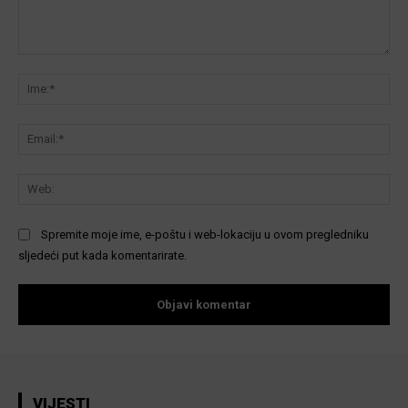
Komentar:
Ime
Ema
We
Spremite moje ime, e-poštu i web-lokaciju u ovom pregledniku
sljedeći put kada komentarirate.
VIJESTI