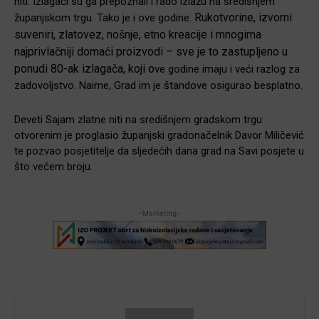
niti. Izlagači su ga prepoznali i rado izlažu na središnjem
Rukotvorine, izvorni
županjskom trgu. Tako je i ove godine.
suveniri, zlatovez, nošnje, etno kreacije i mnogima
najprivlačniji domaći proizvodi – sve je to zastupljeno u
ponudi 80-ak izlagača, koji o
ve godine imaju i veći razlog za
zadovoljstvo. Naime, Grad im je štandove osigurao besplatno.
Deveti Sajam zlatne niti na središnjem gradskom trgu
otvorenim je proglasio županjski gradonačelnik Davor Miličević
te pozvao posjetitelje da sljedećih dana grad na Savi posjete u
što većem broju.
-Marketing-