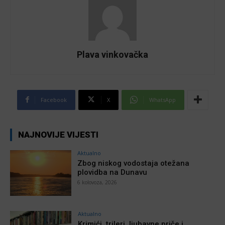
Plava vinkovačka
Facebook
X
WhatsApp
NAJNOVIJE VIJESTI
Aktualno
Zbog niskog vodostaja otežana
plovidba na Dunavu
6 kolovoza, 2026
Aktualno
Krimići, trileri, ljubavne priče i