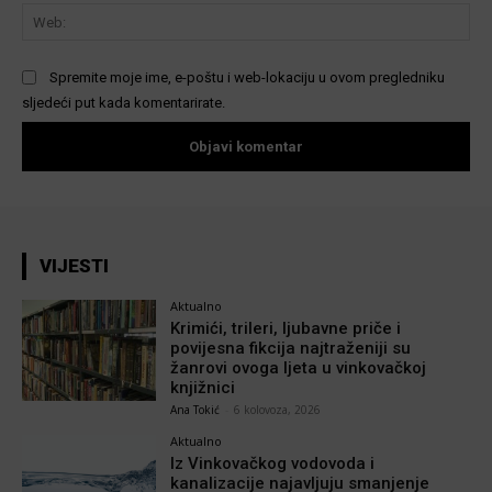
We
Spremite moje ime, e-poštu i web-lokaciju u ovom pregledniku
sljedeći put kada komentarirate.
VIJESTI
Aktualno
Krimići, trileri, ljubavne priče i
povijesna fikcija najtraženiji su
žanrovi ovoga ljeta u vinkovačkoj
knjižnici
Ana Tokić
-
6 kolovoza, 2026
Aktualno
Iz Vinkovačkog vodovoda i
kanalizacije najavljuju smanjenje