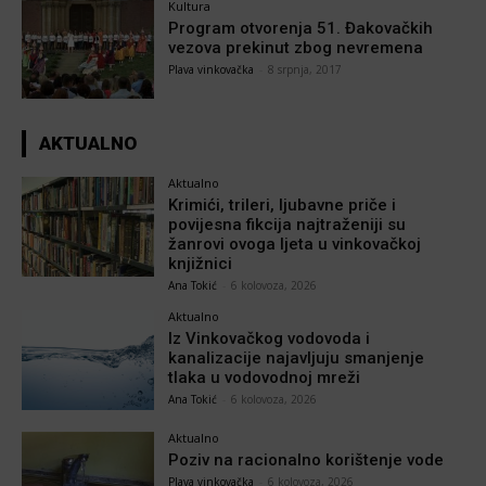
Kultura
Program otvorenja 51. Đakovačkih
vezova prekinut zbog nevremena
Plava vinkovačka
-
8 srpnja, 2017
AKTUALNO
Aktualno
Krimići, trileri, ljubavne priče i
povijesna fikcija najtraženiji su
žanrovi ovoga ljeta u vinkovačkoj
knjižnici
Ana Tokić
-
6 kolovoza, 2026
Aktualno
Iz Vinkovačkog vodovoda i
kanalizacije najavljuju smanjenje
tlaka u vodovodnoj mreži
Ana Tokić
-
6 kolovoza, 2026
Aktualno
Poziv na racionalno korištenje vode
Plava vinkovačka
-
6 kolovoza, 2026