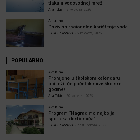
tlaka u vodovodnoj mreži
Ana Tokić
-
6 kolovoza, 2026
Aktualno
Poziv na racionalno korištenje vode
Plava vinkovačka
-
6 kolovoza, 2026
POPULARNO
Aktualno
Promjene u školskom kalendaru
obilježit će početak nove školske
godine!
Ana Tokić
-
20 kolovoza, 2025
Aktualno
Program “Nagradimo najbolja
sportska dostignuća”
Plava vinkovačka
-
22 studenoga, 2022