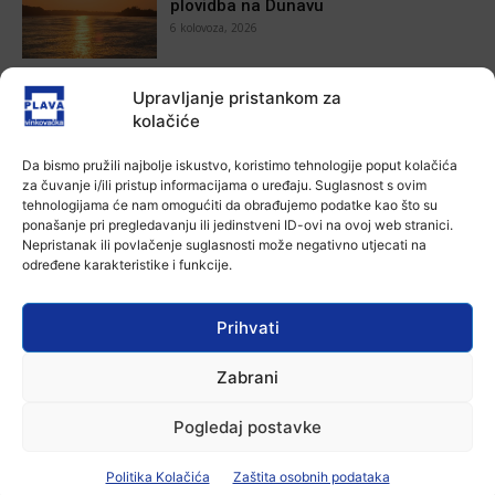
plovidba na Dunavu
6 kolovoza, 2026
Aktualno
Upravljanje pristankom za
Krimići, trileri, ljubavne priče i
kolačiće
povijesna fikcija najtraženiji su
žanrovi ovoga ljeta u vinkovačkoj
Da bismo pružili najbolje iskustvo, koristimo tehnologije poput kolačića
knjižnici
za čuvanje i/ili pristup informacijama o uređaju. Suglasnost s ovim
6 kolovoza, 2026
tehnologijama će nam omogućiti da obrađujemo podatke kao što su
Aktualno
ponašanje pri pregledavanju ili jedinstveni ID-ovi na ovoj web stranici.
Iz Vinkovačkog vodovoda i
Nepristanak ili povlačenje suglasnosti može negativno utjecati na
kanalizacije najavljuju smanjenje
određene karakteristike i funkcije.
tlaka u vodovodnoj mreži
6 kolovoza, 2026
Prihvati
Aktualno
Poziv na racionalno korištenje vode
Zabrani
6 kolovoza, 2026
Pogledaj postavke
Politika Kolačića
Zaštita osobnih podataka