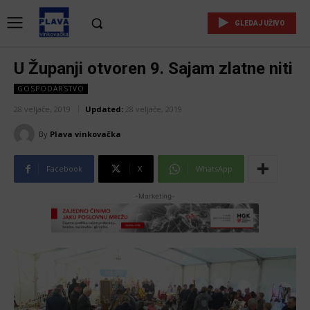
GLEDAJ UŽIVO
U Županji otvoren 9. Sajam zlatne niti
GOSPODARSTVO
28 veljače, 2019
Updated:
28 veljače, 2019
By
Plava vinkovačka
Facebook
X
WhatsApp
-Marketing-