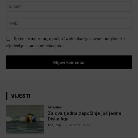
Ema
We
Spremite moje ime, e-poštu i web-lokaciju u ovom pregledniku
sljedeći put kada komentarirate.
VIJESTI
Aktualno
Za dva tjedna započinje još jedna
Divlja liga
Ana Tokić
-
7 kolovoza, 2026