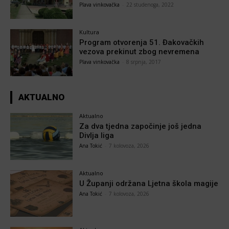
Plava vinkovačka
-
22 studenoga, 2022
Kultura
Program otvorenja 51. Đakovačkih
vezova prekinut zbog nevremena
Plava vinkovačka
-
8 srpnja, 2017
AKTUALNO
Aktualno
Za dva tjedna započinje još jedna
Divlja liga
Ana Tokić
-
7 kolovoza, 2026
Aktualno
U Županji održana Ljetna škola magije
Ana Tokić
-
7 kolovoza, 2026