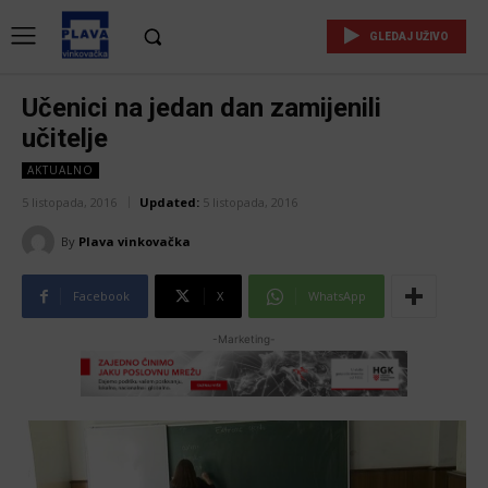
GLEDAJ UŽIVO
Učenici na jedan dan zamijenili
učitelje
AKTUALNO
5 listopada, 2016
Updated:
5 listopada, 2016
By
Plava vinkovačka
Facebook
X
WhatsApp
-Marketing-