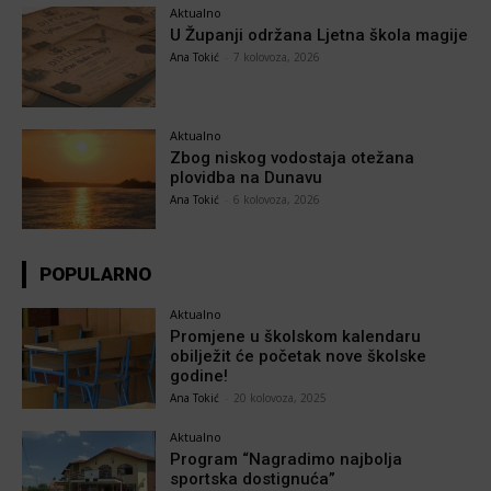
Aktualno
U Županji održana Ljetna škola magije
Ana Tokić
-
7 kolovoza, 2026
Aktualno
Zbog niskog vodostaja otežana
plovidba na Dunavu
Ana Tokić
-
6 kolovoza, 2026
POPULARNO
Aktualno
Promjene u školskom kalendaru
obilježit će početak nove školske
godine!
Ana Tokić
-
20 kolovoza, 2025
Aktualno
Program “Nagradimo najbolja
sportska dostignuća”