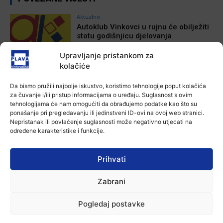
Aktualno
Autoklub Vinkovci u rujnu će obilježiti
stotu godišnjicu djelovanja
7 kolovoza, 2026
Upravljanje pristankom za
kolačiće
Aktualno
Za dva tjedna započinje još jedna
Da bismo pružili najbolje iskustvo, koristimo tehnologije poput kolačića
Divlja liga
za čuvanje i/ili pristup informacijama o uređaju. Suglasnost s ovim
7 kolovoza, 2026
tehnologijama će nam omogućiti da obrađujemo podatke kao što su
ponašanje pri pregledavanju ili jedinstveni ID-ovi na ovoj web stranici.
Nepristanak ili povlačenje suglasnosti može negativno utjecati na
Aktualno
određene karakteristike i funkcije.
U Županji održana Ljetna škola magije
7 kolovoza, 2026
Prihvati
Zabrani
Aktualno
Zbog niskog vodostaja otežana
plovidba na Dunavu
Pogledaj postavke
6 kolovoza, 2026