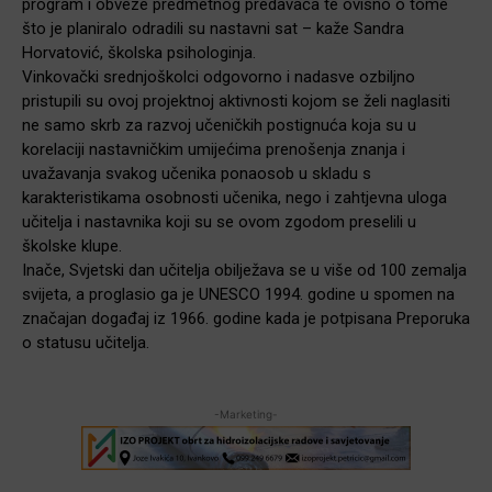
program i obveze predmetnog predavača te ovisno o tome
što je planiralo odradili su nastavni sat – kaže Sandra
Horvatović, školska psihologinja.
Vinkovački srednjoškolci odgovorno i nadasve ozbiljno
pristupili su ovoj projektnoj aktivnosti kojom se želi naglasiti
ne samo skrb za razvoj učeničkih postignuća koja su u
korelaciji nastavničkim umijećima prenošenja znanja i
uvažavanja svakog učenika ponaosob u skladu s
karakteristikama osobnosti učenika, nego i zahtjevna uloga
učitelja i nastavnika koji su se ovom zgodom preselili u
školske klupe.
Inače, Svjetski dan učitelja obilježava se u više od 100 zemalja
svijeta, a proglasio ga je UNESCO 1994. godine u spomen na
značajan događaj iz 1966. godine kada je potpisana Preporuka
o statusu učitelja.
-Marketing-