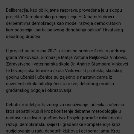
Deliberacija, kao oblik javne rasprave, provedena je u sklopu
projekta “Demokratsko procijepljenje – Debatni klubovi i
deliberativna demokracija kao model razvoja demokratskih
kompetencija i participativnog donošenja odluka” Hrvatskog
debatnog društva.
U projekt su od rujna 2021. uključene srednje škole s područja
grada Vinkovaca, Gimnazija Matije Antuna Reljkovića Vinkovci,
Zdravstvena i veterinarska škola Dr. Andrije Štampara Vinkovci
te Drvodjeljska tehnička škola Vinkovci. U protekloj školskoj
godinu učenici i učenice su zajedno s nastavnicama iz
navedenih škola bili uključeni u razvoj debatnog modela
građanskog odgoja i obrazovanja.
Debatni model podrazumijeva osnaživanje učenika i učenica
kroz debatni klub ili kroz korištenje debatne metodologije u
nastavi za aktivno građanstvo. Projekt pomaže mladima da
razviju demokratsku svijest i građanske kompetencije kroz
sudjelovanje u radu debatnih klubova i deliberacijama. Kroz