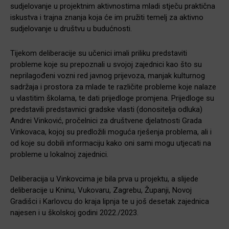
sudjelovanje u projektnim aktivnostima mladi stječu praktična
iskustva i trajna znanja koja će im pružiti temelj za aktivno
sudjelovanje u društvu u budućnosti.
Tijekom deliberacije su učenici imali priliku predstaviti
probleme koje su prepoznali u svojoj zajednici kao što su
neprilagođeni vozni red javnog prijevoza, manjak kulturnog
sadržaja i prostora za mlade te različite probleme koje nalaze
u vlastitim školama, te dati prijedloge promjena. Prijedloge su
predstavili predstavnici gradske vlasti (donositelja odluka)
Andrei Vinković, pročelnici za društvene djelatnosti Grada
Vinkovaca, kojoj su predložili moguća rješenja problema, ali i
od koje su dobili informaciju kako oni sami mogu utjecati na
probleme u lokalnoj zajednici.
Deliberacija u Vinkovcima je bila prva u projektu, a slijede
deliberacije u Kninu, Vukovaru, Zagrebu, Županji, Novoj
Gradišci i Karlovcu do kraja lipnja te u još desetak zajednica
najesen i u školskoj godini 2022./2023.