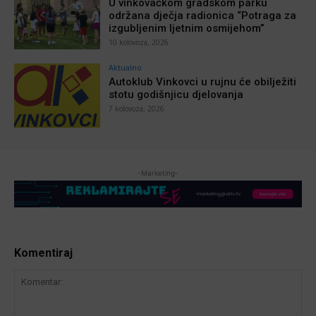
U vinkovačkom gradskom parku
održana dječja radionica “Potraga za
izgubljenim ljetnim osmijehom”
10 kolovoza, 2026
Aktualno
Autoklub Vinkovci u rujnu će obilježiti
stotu godišnjicu djelovanja
7 kolovoza, 2026
-Marketing-
Komentiraj