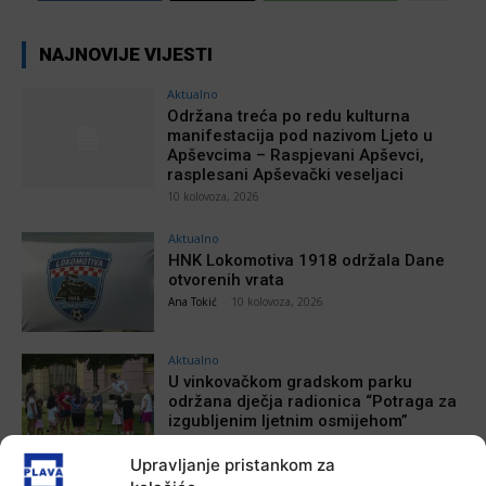
NAJNOVIJE VIJESTI
Aktualno
Održana treća po redu kulturna
manifestacija pod nazivom Ljeto u
Apševcima – Raspjevani Apševci,
rasplesani Apševački veseljaci
10 kolovoza, 2026
Aktualno
HNK Lokomotiva 1918 održala Dane
otvorenih vrata
Ana Tokić
-
10 kolovoza, 2026
Aktualno
U vinkovačkom gradskom parku
održana dječja radionica “Potraga za
izgubljenim ljetnim osmijehom”
Ana Tokić
-
10 kolovoza, 2026
Upravljanje pristankom za
Aktualno