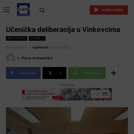
GLEDAJ UŽIVO
Učenička deliberacija u Vinkovcima
AKTUALNO
OSTALO
8 lipnja, 2022
Updated:
8 lipnja, 2022
By
Plava vinkovačka
Facebook
X
WhatsApp
-Marketing-