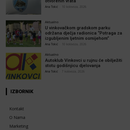
otvorenih vrata
Ana Tokić
-
10 kolovoza, 2026
Aktualno
U vinkovačkom gradskom parku
održana dječja radionica “Potraga za
izgubljenim ljetnim osmijehom”
Ana Tokić
-
10 kolovoza, 2026
Aktualno
Autoklub Vinkovci u rujnu će obilježiti
stotu godišnjicu djelovanja
Ana Tokić
-
7 kolovoza, 2026
IZBORNIK
Kontakt
O Nama
Marketing