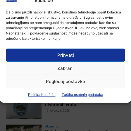
kolačiće
Autoklub Vinkovci u rujnu će obilježiti
stotu godišnjicu djelovanja
Da bismo pružili najbolje iskustvo, koristimo tehnologije poput kolačića
Ana Tokić
-
7 kolovoza, 2026
za čuvanje i/ili pristup informacijama o uređaju. Suglasnost s ovim
tehnologijama će nam omogućiti da obrađujemo podatke kao što su
ponašanje pri pregledavanju ili jedinstveni ID-ovi na ovoj web stranici.
Nepristanak ili povlačenje suglasnosti može negativno utjecati na
određene karakteristike i funkcije.
POVEZANE VIJESTI
Prihvati
Aktualno
Održana treća po redu kulturna
Zabrani
manifestacija pod nazivom Ljeto u
Apševcima – Raspjevani Apševci,
rasplesani Apševački veseljaci
Pogledaj postavke
10 kolovoza, 2026
Aktualno
Politika Kolačića
Zaštita osobnih podataka
HNK Lokomotiva 1918 održala Dane
otvorenih vrata
10 kolovoza, 2026
Aktualno