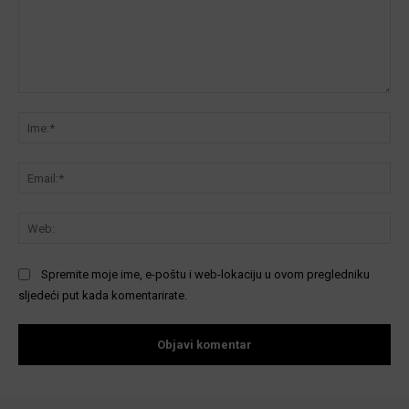
Komentar:
Ime
Ema
We
Spremite moje ime, e-poštu i web-lokaciju u ovom pregledniku
sljedeći put kada komentarirate.