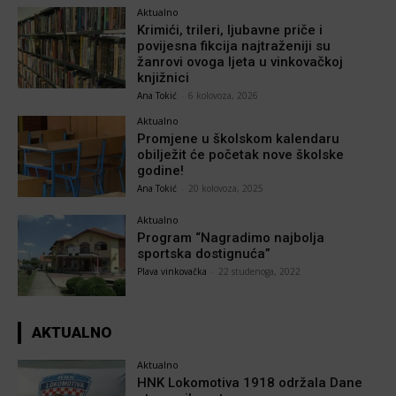
Aktualno
Krimići, trileri, ljubavne priče i
povijesna fikcija najtraženiji su
žanrovi ovoga ljeta u vinkovačkoj
knjižnici
Ana Tokić
-
6 kolovoza, 2026
Aktualno
Promjene u školskom kalendaru
obilježit će početak nove školske
godine!
Ana Tokić
-
20 kolovoza, 2025
Aktualno
Program “Nagradimo najbolja
sportska dostignuća”
Plava vinkovačka
-
22 studenoga, 2022
AKTUALNO
Aktualno
HNK Lokomotiva 1918 održala Dane