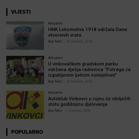
VIJESTI
Aktualno
HNK Lokomotiva 1918 održala Dane
otvorenih vrata
Ana Tokić
-
10 kolovoza, 2026
Aktualno
U vinkovačkom gradskom parku
održana dječja radionica “Potraga za
izgubljenim ljetnim osmijehom”
Ana Tokić
-
10 kolovoza, 2026
Aktualno
Autoklub Vinkovci u rujnu će obilježiti
stotu godišnjicu djelovanja
Ana Tokić
-
7 kolovoza, 2026
POPULARNO