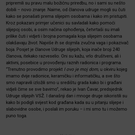
pripremili su pravu malu božićnu priredbu, no i sami su nešto
dobili – novo znanje. Naime, od članova udruge mogli su čuti
kako se ponašati prema slijepim osobama i kako im pristupiti.
Kroz pokazani primjer učenici su savladali kako pomoći
slijepoj osobi, a osim načina ophođenja, četvrtaši su imali
prilike čuti i vidjeti i brojna pomagala koja slijepim osobama
olakšavaju život. Najviše ih se dojmila zvučna vaga i pokazivač
boja. Posjet je članove Udruge slijepih, koja inače broji 240
članova, itekako razveselio. Oni su kažu, vrlo društveni, ali i
aktivni, posebice u provođenju raznih radionica i programa.
“Trenutno provodimo projekt
I ovo je moj dom
, u okviru kojeg
imamo dvije radionice, keramičku i informatičku, a sve što
smo napravili izložili smo u središtu grada kako bi i građani
vidjeli čime se sve bavimo”, rekao je Ivan Ćavar, predsjednik
Udruge slijepih VSŽ. I današnji dan i mnoge druge iskoristili su
kako bi podigli svijest kod građana kada su u pitanju slijepe i
slabovidne osobe, i poslali im poruku – i mi smo tu i možemo
puno toga.