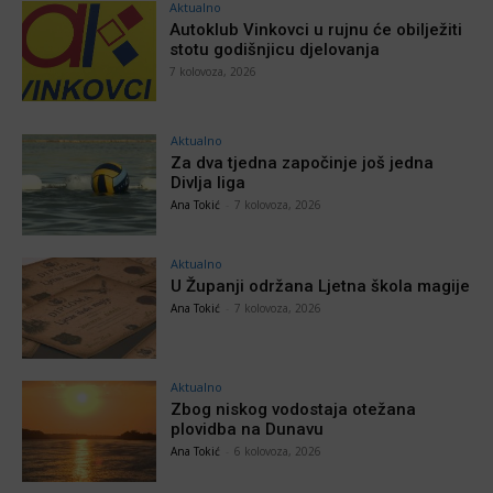
Aktualno
Autoklub Vinkovci u rujnu će obilježiti
stotu godišnjicu djelovanja
7 kolovoza, 2026
Aktualno
Za dva tjedna započinje još jedna
Divlja liga
Ana Tokić
-
7 kolovoza, 2026
Aktualno
U Županji održana Ljetna škola magije
Ana Tokić
-
7 kolovoza, 2026
Aktualno
Zbog niskog vodostaja otežana
plovidba na Dunavu
Ana Tokić
-
6 kolovoza, 2026