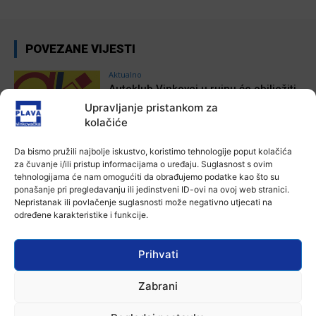
POVEZANE VIJESTI
Aktualno
Autoklub Vinkovci u rujnu će obilježiti
stotu godišnjicu djelovanja
Upravljanje pristankom za
7 kolovoza, 2026
kolačiće
Da bismo pružili najbolje iskustvo, koristimo tehnologije poput kolačića
Aktualno
za čuvanje i/ili pristup informacijama o uređaju. Suglasnost s ovim
Za dva tjedna započinje još jedna
tehnologijama će nam omogućiti da obrađujemo podatke kao što su
Divlja liga
ponašanje pri pregledavanju ili jedinstveni ID-ovi na ovoj web stranici.
7 kolovoza, 2026
Nepristanak ili povlačenje suglasnosti može negativno utjecati na
određene karakteristike i funkcije.
Aktualno
U Županji održana Ljetna škola magije
Prihvati
7 kolovoza, 2026
Zabrani
Aktualno