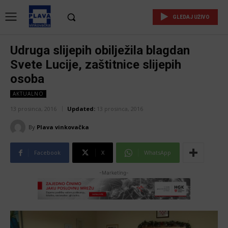
GLEDAJ UŽIVO
Udruga slijepih obilježila blagdan
Svete Lucije, zaštitnice slijepih
osoba
AKTUALNO
13 prosinca, 2016
Updated:
13 prosinca, 2016
By
Plava vinkovačka
Facebook
X
WhatsApp
-Marketing-