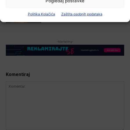
Pogledaj postavke
Zbog niskog vodostaja otežana
plovidba na Dunavu
Politika Kolačića
Zaštita osobnih podataka
6 kolovoza, 2026
-Marketing-
Komentiraj