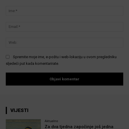
Komentar:
Ime
Ema
We
Spremite moje ime, e-poštu i web-lokaciju u ovom pregledniku
sljedeći put kada komentarirate.
VIJESTI
Aktualno
Za dva tjedna započinje još jedna