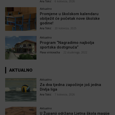
Ana Tokić
-
6 kolovoza, 2026
Aktualno
Promjene u školskom kalendaru
obilježit će početak nove školske
godine!
Ana Tokić
-
20 kolovoza, 2025
Aktualno
Program “Nagradimo najbolja
sportska dostignuća”
Plava vinkovačka
-
22 studenoga, 2022
AKTUALNO
Aktualno
Za dva tjedna započinje još jedna
Divlja liga
Ana Tokić
-
7 kolovoza, 2026
Aktualno
U Županji održana Ljetna škola magije