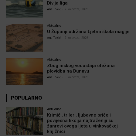
Divlja liga
Ana Tokić
-
7 kolovoza, 2026
Aktualno
U Županji održana Ljetna škola magije
Ana Tokić
-
7 kolovoza, 2026
Aktualno
Zbog niskog vodostaja otežana
plovidba na Dunavu
Ana Tokić
-
6 kolovoza, 2026
POPULARNO
Aktualno
Krimići, trileri, ljubavne priče i
povijesna fikcija najtraženiji su
žanrovi ovoga ljeta u vinkovačkoj
knjižnici