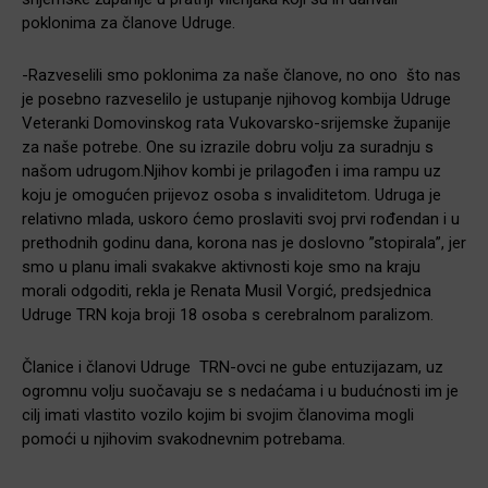
poklonima za članove Udruge.
-Razveselili smo poklonima za naše članove, no ono što nas
je posebno razveselilo je ustupanje njihovog kombija Udruge
Veteranki Domovinskog rata Vukovarsko-srijemske županije
za naše potrebe. One su izrazile dobru volju za suradnju s
našom udrugom.Njihov kombi je prilagođen i ima rampu uz
koju je omogućen prijevoz osoba s invaliditetom. Udruga je
relativno mlada, uskoro ćemo proslaviti svoj prvi rođendan i u
prethodnih godinu dana, korona nas je doslovno ”stopirala”, jer
smo u planu imali svakakve aktivnosti koje smo na kraju
morali odgoditi, rekla je Renata Musil Vorgić, predsjednica
Udruge TRN koja broji 18 osoba s cerebralnom paralizom.
Članice i članovi Udruge TRN-ovci ne gube entuzijazam, uz
ogromnu volju suočavaju se s nedaćama i u budućnosti im je
cilj imati vlastito vozilo kojim bi svojim članovima mogli
pomoći u njihovim svakodnevnim potrebama.