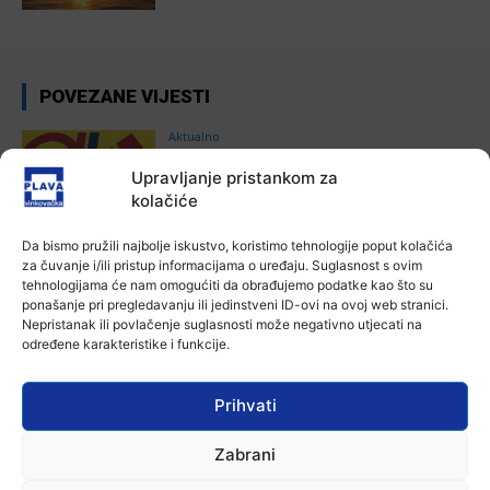
POVEZANE VIJESTI
Aktualno
Autoklub Vinkovci u rujnu će obilježiti
Upravljanje pristankom za
stotu godišnjicu djelovanja
kolačiće
7 kolovoza, 2026
Da bismo pružili najbolje iskustvo, koristimo tehnologije poput kolačića
Aktualno
za čuvanje i/ili pristup informacijama o uređaju. Suglasnost s ovim
Za dva tjedna započinje još jedna
tehnologijama će nam omogućiti da obrađujemo podatke kao što su
Divlja liga
ponašanje pri pregledavanju ili jedinstveni ID-ovi na ovoj web stranici.
7 kolovoza, 2026
Nepristanak ili povlačenje suglasnosti može negativno utjecati na
određene karakteristike i funkcije.
Aktualno
U Županji održana Ljetna škola magije
Prihvati
7 kolovoza, 2026
Zabrani