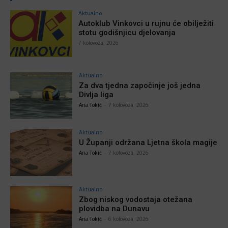
Aktualno
Autoklub Vinkovci u rujnu će obilježiti
stotu godišnjicu djelovanja
7 kolovoza, 2026
Aktualno
Za dva tjedna započinje još jedna
Divlja liga
Ana Tokić
-
7 kolovoza, 2026
Aktualno
U Županji održana Ljetna škola magije
Ana Tokić
-
7 kolovoza, 2026
Aktualno
Zbog niskog vodostaja otežana
plovidba na Dunavu
Ana Tokić
-
6 kolovoza, 2026