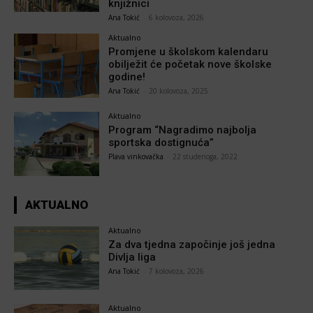
knjižnici
Ana Tokić
-
6 kolovoza, 2026
Aktualno
Promjene u školskom kalendaru
obilježit će početak nove školske
godine!
Ana Tokić
-
20 kolovoza, 2025
Aktualno
Program “Nagradimo najbolja
sportska dostignuća”
Plava vinkovačka
-
22 studenoga, 2022
AKTUALNO
Aktualno
Za dva tjedna započinje još jedna
Divlja liga
Ana Tokić
-
7 kolovoza, 2026
Aktualno