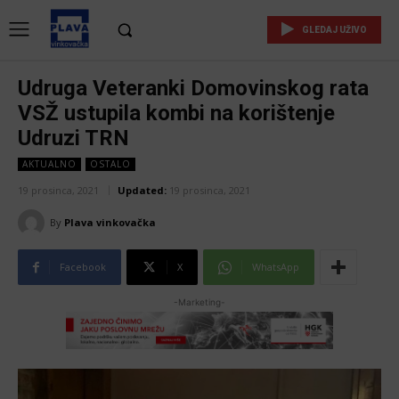
GLEDAJ UŽIVO
Udruga Veteranki Domovinskog rata
VSŽ ustupila kombi na korištenje
Udruzi TRN
AKTUALNO
OSTALO
19 prosinca, 2021
Updated:
19 prosinca, 2021
By
Plava vinkovačka
Facebook
X
WhatsApp
-Marketing-