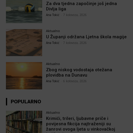
Za dva tjedna započinje još jedna
Divlja liga
Ana Tokić
-
7 kolovoza, 2026
Aktualno
U Županji održana Ljetna škola magije
Ana Tokić
-
7 kolovoza, 2026
Aktualno
Zbog niskog vodostaja otežana
plovidba na Dunavu
Ana Tokić
-
6 kolovoza, 2026
POPULARNO
Aktualno
Krimići, trileri, ljubavne priče i
povijesna fikcija najtraženiji su
žanrovi ovoga ljeta u vinkovačkoj