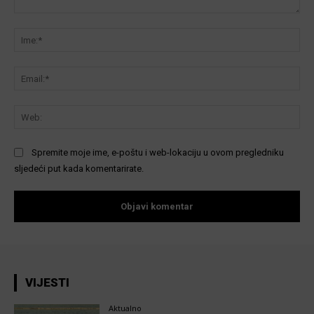
Komentar:
Ime
Ema
We
Spremite moje ime, e-poštu i web-lokaciju u ovom pregledniku
sljedeći put kada komentarirate.
VIJESTI
Aktualno