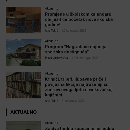
Aktualno
Promjene u školskom kalendaru
obilježit će početak nove školske
godine!
Ana Tokić
-
20 kolovoza, 2025
Aktualno
Program “Nagradimo najbolja
sportska dostignuća”
Plava vinkovačka
-
22 studenoga, 2022
Aktualno
Krimići, trileri, ljubavne priče i
povijesna fikcija najtraženiji su
žanrovi ovoga ljeta u vinkovačkoj
knjižnici
Ana Tokić
-
6 kolovoza, 2026
AKTUALNO
Aktualno
Za dva tjedna započinje još jedna