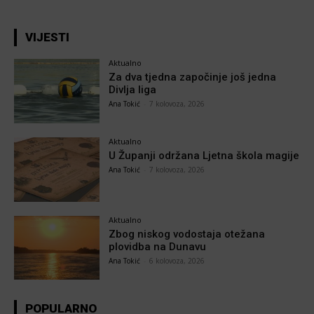
VIJESTI
Aktualno
Za dva tjedna započinje još jedna
Divlja liga
Ana Tokić
-
7 kolovoza, 2026
Aktualno
U Županji održana Ljetna škola magije
Ana Tokić
-
7 kolovoza, 2026
Aktualno
Zbog niskog vodostaja otežana
plovidba na Dunavu
Ana Tokić
-
6 kolovoza, 2026
POPULARNO