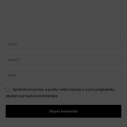
Komentar:
Ime
Ema
We
Spremite moje ime, e-poštu i web-lokaciju u ovom pregledniku
sljedeći put kada komentarirate.