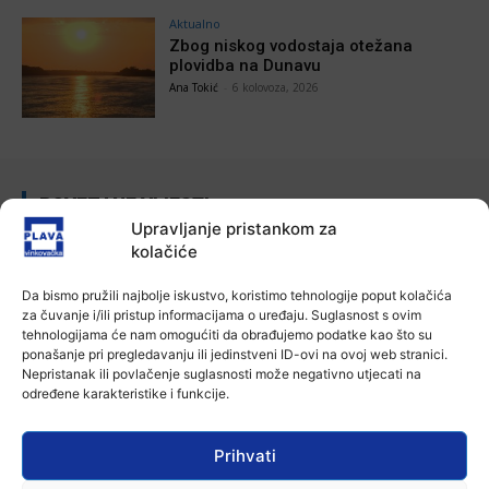
Aktualno
Zbog niskog vodostaja otežana
plovidba na Dunavu
Ana Tokić
-
6 kolovoza, 2026
POVEZANE VIJESTI
Upravljanje pristankom za
Aktualno
kolačiće
Autoklub Vinkovci u rujnu će obilježiti
stotu godišnjicu djelovanja
Da bismo pružili najbolje iskustvo, koristimo tehnologije poput kolačića
7 kolovoza, 2026
za čuvanje i/ili pristup informacijama o uređaju. Suglasnost s ovim
tehnologijama će nam omogućiti da obrađujemo podatke kao što su
ponašanje pri pregledavanju ili jedinstveni ID-ovi na ovoj web stranici.
Aktualno
Nepristanak ili povlačenje suglasnosti može negativno utjecati na
Za dva tjedna započinje još jedna
određene karakteristike i funkcije.
Divlja liga
7 kolovoza, 2026
Prihvati
Aktualno