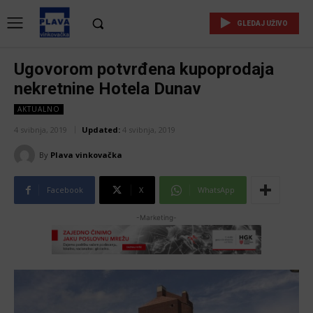
GLEDAJ UŽIVO
Ugovorom potvrđena kupoprodaja
nekretnine Hotela Dunav
AKTUALNO
4 svibnja, 2019
Updated:
4 svibnja, 2019
By
Plava vinkovačka
Facebook
X
WhatsApp
-Marketing-