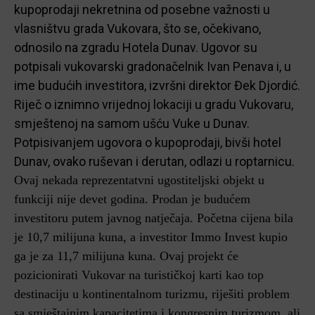
kupoprodaji nekretnina od posebne važnosti u
vlasništvu grada Vukovara, što se, očekivano,
odnosilo na zgradu Hotela Dunav. Ugovor su
potpisali vukovarski gradonačelnik Ivan Penava i, u
ime budućih investitora, izvršni direktor Đek Djordić.
R
iječ o iznimno vrijednoj lokaciji u gradu Vukovaru,
smještenoj na samom ušću Vuke u Dunav.
Potpisivanjem ugovora o kupoprodaji, bivši hotel
Dunav, ovako ruševan i derutan, odlazi u roptarnicu.
Ovaj nekada reprezentatvni ugostiteljski objekt u
funkciji nije devet godina. Prodan je budućem
investitoru putem javnog natječaja. Početna cijena bila
je 10,7 milijuna kuna, a investitor Immo Invest kupio
ga je za 11,7 milijuna kuna. Ovaj projekt će
pozicionirati Vukovar na turističkoj karti kao top
destinaciju u kontinentalnom turizmu, riješiti problem
sa smještajnim kapacitetima i kongresnim turizmom, ali