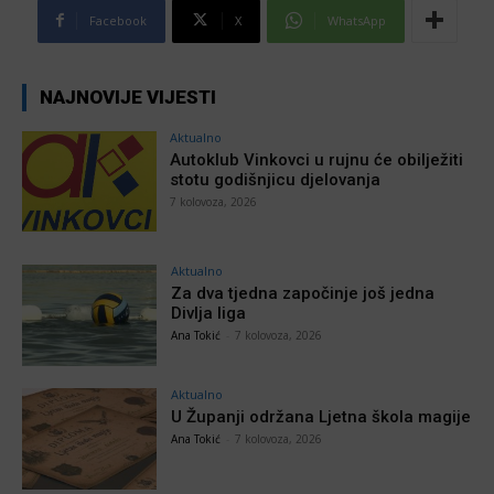
Facebook
X
WhatsApp
NAJNOVIJE VIJESTI
Aktualno
Autoklub Vinkovci u rujnu će obilježiti
stotu godišnjicu djelovanja
7 kolovoza, 2026
Aktualno
Za dva tjedna započinje još jedna
Divlja liga
Ana Tokić
-
7 kolovoza, 2026
Aktualno
U Županji održana Ljetna škola magije
Ana Tokić
-
7 kolovoza, 2026