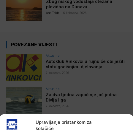
Zbog niskog vodostaja otežana
plovidba na Dunavu
Ana Tokić
-
6 kolovoza, 2026
POVEZANE VIJESTI
Aktualno
Autoklub Vinkovci u rujnu će obilježiti
stotu godišnjicu djelovanja
7 kolovoza, 2026
Aktualno
Za dva tjedna započinje još jedna
Divlja liga
7 kolovoza, 2026
Upravljanje pristankom za
Aktualno
U Županji održana Ljetna škola magije
kolačiće