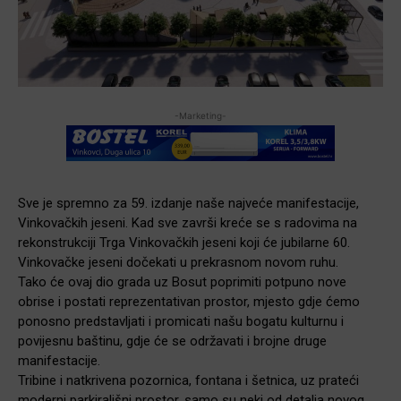
-Marketing-
Sve je spremno za 59. izdanje naše najveće manifestacije,
Vinkovačkih jeseni. Kad sve završi kreće se s radovima na
rekonstrukciji Trga Vinkovačkih jeseni koji će jubilarne 60.
Vinkovačke jeseni dočekati u prekrasnom novom ruhu.
Tako će ovaj dio grada uz Bosut poprimiti potpuno nove
obrise i postati reprezentativan prostor, mjesto gdje ćemo
ponosno predstavljati i promicati našu bogatu kulturnu i
povijesnu baštinu, gdje će se održavati i brojne druge
manifestacije.
Tribine i natkrivena pozornica, fontana i šetnica, uz prateći
moderni parkirališni prostor, samo su neki od detalja novog