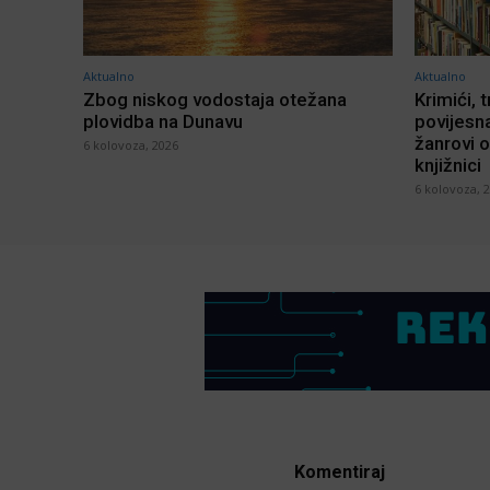
Aktualno
Aktualno
Zbog niskog vodostaja otežana
Krimići, t
plovidba na Dunavu
povijesna
žanrovi o
6 kolovoza, 2026
knjižnici
6 kolovoza, 
Komentiraj