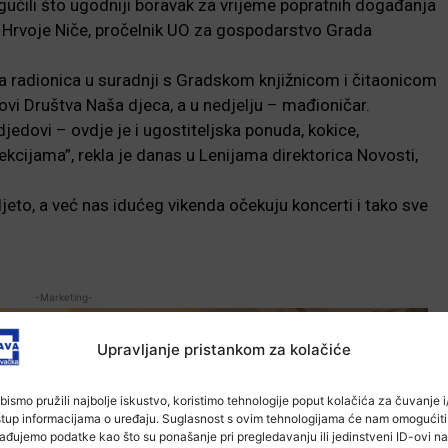
gućili što ugodniji boravak za vrijeme popratnih događanja
je Hrvoje Niče, pročelnik UO za gospodarstvo Grada
a radionica u suradnji s Gradskom knjižnicom i čitaonicom
novi Društva Naša djeca, a u nedjelju – mađioničar.
, djedovi – ovdje je i ugostiteljska ponuda, kokice,
jekcijama”, rekla je danas u Lenijama direktorica Novosti,
eto, a već nas idućeg vikenda očekuju koncerti i tako sve
-Marketing-
Upravljanje pristankom za kolačiće
bismo pružili najbolje iskustvo, koristimo tehnologije poput kolačića za čuvanje i/
stup informacijama o uređaju. Suglasnost s ovim tehnologijama će nam omogućiti
ađujemo podatke kao što su ponašanje pri pregledavanju ili jedinstveni ID-ovi na