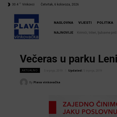
C
30.4
Vinkovci
Četvrtak, 6 kolovoza, 2026
NASLOVNA
VIJESTI
POLITIKA
NAJNOVIJE
Krimići, trileri, ljubavne pr
knjižnici
Večeras u parku Leni
5 srpnja, 2019
Updated:
5 srpnja, 2019
AKTUALNO
By
Plava vinkovačka