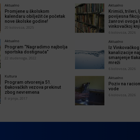
Aktualno
Aktualno
Promjene u školskom
Krimići, trileri,
kalendaru obilježit će početak
povijesna fikcij
nove školske godine!
žanrovi ovoga l
vinkovačkoj knj
20 kolovoza, 2025
6 kolovoza, 2026
Aktualno
Aktualno
Program “Nagradimo najbolja
Iz Vinkovačkog
sportska dostignuća”
kanalizacije naj
smanjenje tlak
22 studenoga, 2022
mreži
6 kolovoza, 2026
Kultura
Aktualno
Program otvorenja 51.
Poziv na racion
Đakovačkih vezova prekinut
vode
zbog nevremena
6 kolovoza, 2026
8 srpnja, 2017