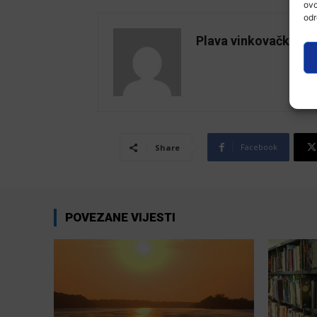
ovo
odr
Plava vinkovačka
Facebook
Share
POVEZANE VIJESTI