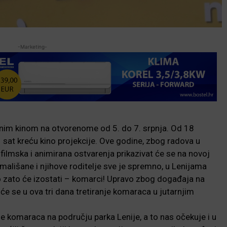
-Marketing-
etnim kinom na otvorenome od 5. do 7. srpnja. Od 18
 sat kreću kino projekcije. Ove godine, zbog radova u
ilmska i animirana ostvarenja prikazivat će se na novoj
 mališane i njihove roditelje sve je spremno, u Lenijama
no zato će izostati – komarci! Upravo zbog događaja na
će se u ova tri dana tretiranje komaraca u jutarnjim
nje komaraca na području parka Lenije, a to nas očekuje i u