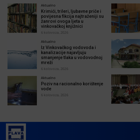
Aktualno
Krimići, trileri, ljubavne priče i
povijesna fikcija najtraženiji su
žanrovi ovoga ljeta u
vinkovačkoj knjižnici
6 kolovoza, 2026
Aktualno
Iz Vinkovačkog vodovoda i
kanalizacije najavljuju
smanjenje tlaka u vodovodnoj
mreži
6 kolovoza, 2026
Aktualno
Poziv na racionalno korištenje
vode
6 kolovoza, 2026