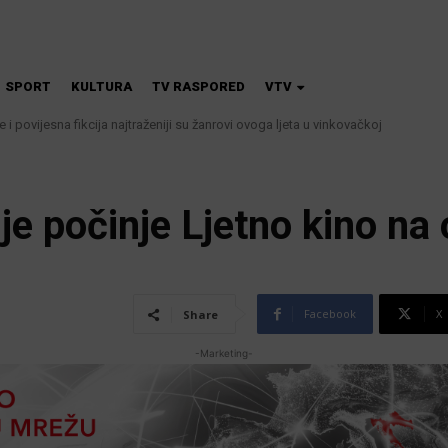
SPORT
KULTURA
TV RASPORED
VTV
iče i povijesna fikcija najtraženiji su žanrovi ovoga ljeta u vinkovačkoj
je počinje Ljetno kino na
Facebook
X
Share
-Marketing-