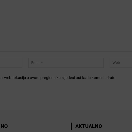
Ime:*
Email:*
 i web-lokaciju u ovom pregledniku sljedeći put kada komentarirate.
RNO
AKTUALNO