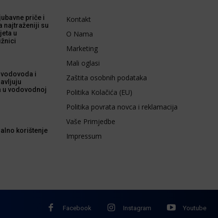
 ljubavne priče i
Kontakt
a najtraženiji su
jeta u
O Nama
ižnici
Marketing
Mali oglasi
 vodovoda i
Zaštita osobnih podataka
avljuju
a u vodovodnoj
Politika Kolačića (EU)
Politika povrata novca i reklamacija
Vaše Primjedbe
alno korištenje
Impressum
Facebook
Instagram
Youtube