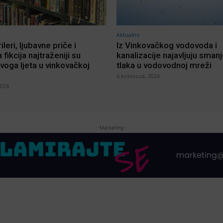
Aktualno
rileri, ljubavne priče i
Iz Vinkovačkog vodovoda i
 fikcija najtraženiji su
kanalizacije najavljuju sman
voga ljeta u vinkovačkoj
tlaka u vodovodnoj mreži
6 kolovoza, 2026
2026
-Marketing-