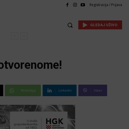
Registracija / Prijava
GLEDAJ UŽIVO
 otvorenome!
WhatsApp
Linkedin
Viber