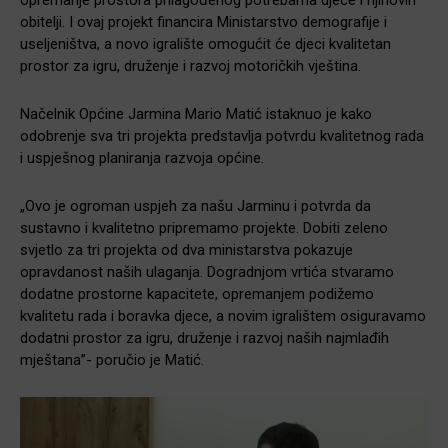
opremanje prostora prilagođenog potrebama djece i njihovih
obitelji. I ovaj projekt financira Ministarstvo demografije i
useljeništva, a novo igralište omogućit će djeci kvalitetan
prostor za igru, druženje i razvoj motoričkih vještina.
Načelnik Općine Jarmina Mario Matić istaknuo je kako
odobrenje sva tri projekta predstavlja potvrdu kvalitetnog rada
i uspješnog planiranja razvoja općine.
„Ovo je ogroman uspjeh za našu Jarminu i potvrda da
sustavno i kvalitetno pripremamo projekte. Dobiti zeleno
svjetlo za tri projekta od dva ministarstva pokazuje
opravdanost naših ulaganja. Dogradnjom vrtića stvaramo
dodatne prostorne kapacitete, opremanjem podižemo
kvalitetu rada i boravka djece, a novim igralištem osiguravamo
dodatni prostor za igru, druženje i razvoj naših najmlađih
mještana”- poručio je Matić.