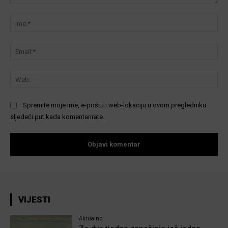
Komentar:
Ime
Ema
We
Spremite moje ime, e-poštu i web-lokaciju u ovom pregledniku
sljedeći put kada komentarirate.
VIJESTI
Aktualno