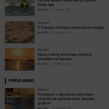
Za dva tjedna započinje još jedna
Divlja liga
Ana Tokić
-
7 kolovoza, 2026
Aktualno
U Županji održana Ljetna škola magije
Ana Tokić
-
7 kolovoza, 2026
Aktualno
Zbog niskog vodostaja otežana
plovidba na Dunavu
Ana Tokić
-
6 kolovoza, 2026
POPULARNO
Aktualno
Promjene u školskom kalendaru
obilježit će početak nove školske
godine!
Ana Tokić
-
20 kolovoza, 2025