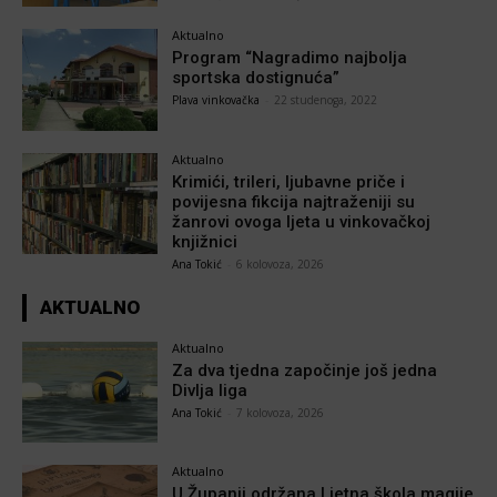
Aktualno
Program “Nagradimo najbolja
sportska dostignuća”
Plava vinkovačka
-
22 studenoga, 2022
Aktualno
Krimići, trileri, ljubavne priče i
povijesna fikcija najtraženiji su
žanrovi ovoga ljeta u vinkovačkoj
knjižnici
Ana Tokić
-
6 kolovoza, 2026
AKTUALNO
Aktualno
Za dva tjedna započinje još jedna
Divlja liga
Ana Tokić
-
7 kolovoza, 2026
Aktualno
U Županji održana Ljetna škola magije