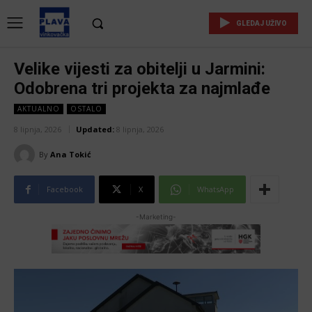
GLEDAJ UŽIVO
Velike vijesti za obitelji u Jarmini:
Odobrena tri projekta za najmlađe
AKTUALNO
OSTALO
8 lipnja, 2026
Updated:
8 lipnja, 2026
By
Ana Tokić
Facebook
X
WhatsApp
-Marketing-