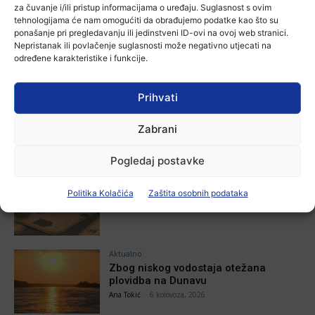
za čuvanje i/ili pristup informacijama o uređaju. Suglasnost s ovim
Aktualno
tehnologijama će nam omogućiti da obrađujemo podatke kao što su
Autoklub Vinkovci u rujnu će obilježiti
ponašanje pri pregledavanju ili jedinstveni ID-ovi na ovoj web stranici.
stotu godišnjicu djelovanja
Nepristanak ili povlačenje suglasnosti može negativno utjecati na
7 kolovoza, 2026
određene karakteristike i funkcije.
Prihvati
Aktualno
Za dva tjedna započinje još jedna
Divlja liga
Zabrani
Ana Tokić
-
7 kolovoza, 2026
Pogledaj postavke
Aktualno
U Županji održana Ljetna škola magije
Politika Kolačića
Zaštita osobnih podataka
Ana Tokić
-
7 kolovoza, 2026
Aktualno
Zbog niskog vodostaja otežana
plovidba na Dunavu
Ana Tokić
-
6 kolovoza, 2026