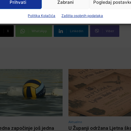
Prihvati
Zabrani
Pogledaj postavk
Politika Kolačića
Zaštita osobnih podataka
X
WhatsApp
Linkedin
Viber
Aktualno
jedna započinje još jedna
U Županji održana Ljetna šk