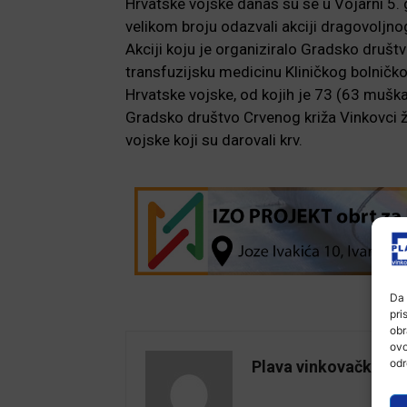
Hrvatske vojske danas su se u Vojarni 5. 
velikom broju odazvali akciji dragovoljnog
Akciji koju je organiziralo Gradsko društv
transfuzijsku medicinu Kliničkog bolničko
Hrvatske vojske, od kojih je 73 (63 muška
Gradsko društvo Crvenog križa Vinkovci ž
vojske koji su darovali krv.
Da 
pri
obr
ovo
odr
Plava vinkovačka