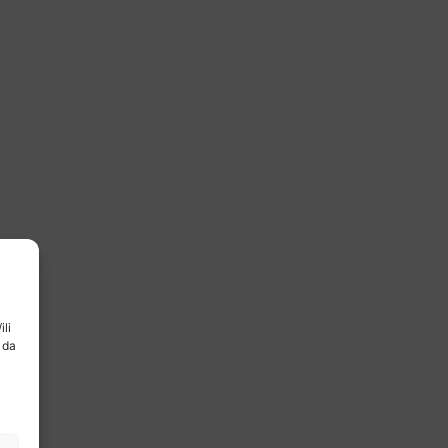
ili
 da