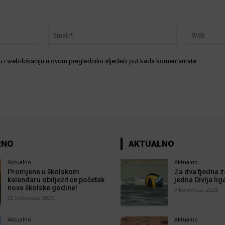
Ime:*
Email:*
 i web-lokaciju u ovom pregledniku sljedeći put kada komentarirate.
RNO
AKTUALNO
Aktualno
Aktualno
Promjene u školskom
Za dva tjedna z
kalendaru obilježit će početak
jedna Divlja lig
nove školske godine!
7 kolovoza, 2026
20 kolovoza, 2025
Aktualno
Aktualno