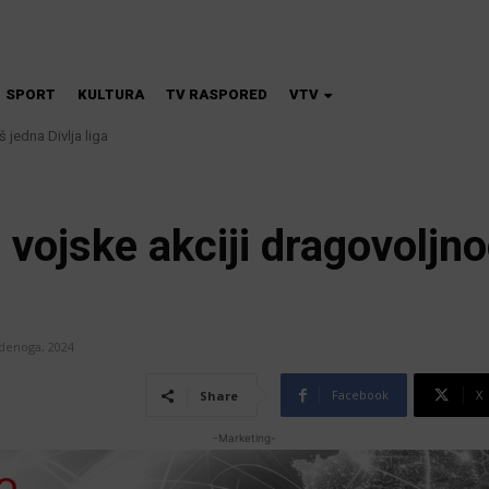
SPORT
KULTURA
TV RASPORED
VTV
 jedna Divlja liga
 vojske akciji dragovoljn
udenoga, 2024
Facebook
X
Share
-Marketing-