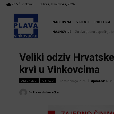
C
20.5
Vinkovci
Subota, 8 kolovoza, 2026
NASLOVNA
VIJESTI
POLITIKA
NAJNOVIJE
Za dva tjedna započinje još
Veliki odziv Hrvatske
krvi u Vinkovcima
12 studenoga, 2024
Updated:
12 st
AKTUALNO
OSTALO
By
Plava vinkovačka