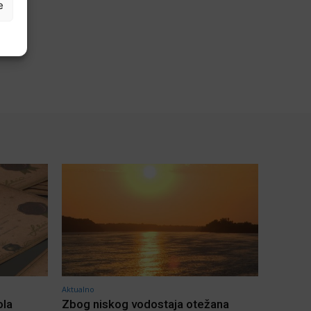
e
Aktualno
ola
Zbog niskog vodostaja otežana