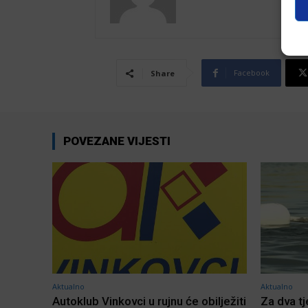
Facebook
Share
POVEZANE VIJESTI
Aktualno
Aktualno
Autoklub Vinkovci u rujnu će obilježiti
Za dva t