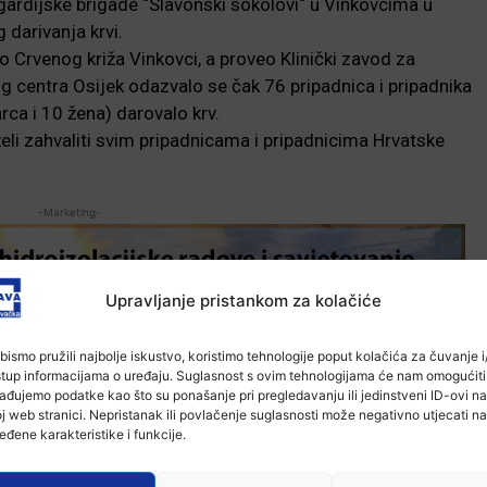
gardijske brigade “Slavonski sokolovi“ u Vinkovcima u
 darivanja krvi.
o Crvenog križa Vinkovci, a proveo Klinički zavod za
g centra Osijek odazvalo se čak 76 pripadnica i pripadnika
rca i 10 žena) darovalo krv.
eli zahvaliti svim pripadnicama i pripadnicima Hrvatske
-Marketing-
Upravljanje pristankom za kolačiće
bismo pružili najbolje iskustvo, koristimo tehnologije poput kolačića za čuvanje i/
stup informacijama o uređaju. Suglasnost s ovim tehnologijama će nam omogućiti
ađujemo podatke kao što su ponašanje pri pregledavanju ili jedinstveni ID-ovi na
j web stranici. Nepristanak ili povlačenje suglasnosti može negativno utjecati na
eđene karakteristike i funkcije.