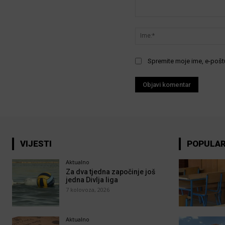
Komentar:
Spremite moje ime, e-poštu
VIJESTI
POPULA
Aktualno
Za dva tjedna započinje još
jedna Divlja liga
7 kolovoza, 2026
Aktualno