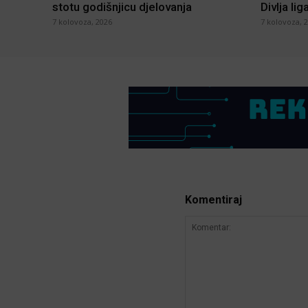
stotu godišnjicu djelovanja
Divlja lig
7 kolovoza, 2026
7 kolovoza, 
Komentiraj