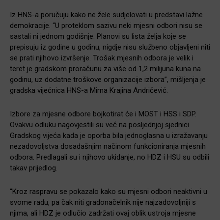
Iz HNS-a poručuju kako ne žele sudjelovati u predstavi lažne
demokracije. “U proteklom sazivu neki mjesni odbori nisu se
sastali ni jednom godišnje. Planovi su lista želja koje se
prepisuju iz godine u godinu, nigdje nisu službeno objavljeni niti
se prati njihovo izvršenje. Trošak mjesnih odbora je velik i
teret je gradskom proračunu za više od 1,2 milijuna kuna na
godinu, uz dodatne troškove organizacije izbora”, mišljenja je
gradska vijećnica HNS-a Mirna Krajina Andričević.
Izbore za mjesne odbore bojkotirat će i MOST i HSS i SDP.
Ovakvu odluku nagovjestili su već na posljednjoj sjednici
Gradskog vijeća kada je oporba bila jednoglasna u izražavanju
nezadovoljstva dosadašnjim načinom funkcioniranja mjesnih
odbora. Predlagali su i njihovo ukidanje, no HDZ i HSU su odbili
takav prijedlog.
“Kroz raspravu se pokazalo kako su mjesni odbori neaktivni u
svome radu, pa čak niti gradonačelnik nije najzadovoljniji s
njima, ali HDZ je odlučio zadržati ovaj oblik ustroja mjesne