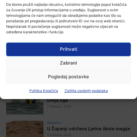
plovidba na Dunavu
Da bismo pružili najbolje iskustvo, koristimo tehnologije poput kolačića
za čuvanje i/ili pristup informacijama o uređaju. Suglasnost s ovim
Ana Tokić
-
6 kolovoza, 2026
tehnologijama će nam omogućiti da obrađujemo podatke kao što su
ponašanje pri pregledavanju ili jedinstveni ID-ovi na ovoj web stranici.
Nepristanak ili povlačenje suglasnosti može negativno utjecati na
određene karakteristike i funkcije.
POVEZANE VIJESTI
Prihvati
Aktualno
Autoklub Vinkovci u rujnu će obilježiti
Zabrani
stotu godišnjicu djelovanja
7 kolovoza, 2026
Pogledaj postavke
Aktualno
Politika Kolačića
Zaštita osobnih podataka
Za dva tjedna započinje još jedna
Divlja liga
7 kolovoza, 2026
Aktualno
U Županji održana Ljetna škola magije
7 kolovoza, 2026