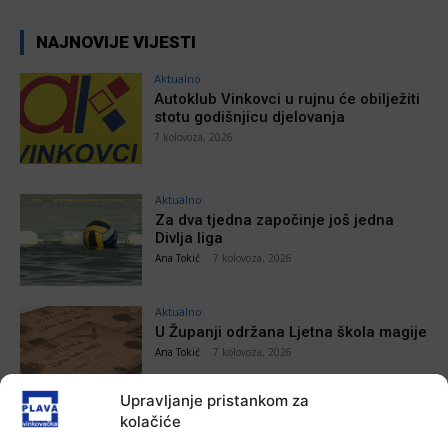
NAJNOVIJE VIJESTI
Aktualno
Autoklub Vinkovci u rujnu će obilježiti
stotu godišnjicu djelovanja
7 kolovoza, 2026
Aktualno
Za dva tjedna započinje još jedna
Divlja liga
Ana Tokić
-
7 kolovoza, 2026
Aktualno
U Županji održana Ljetna škola magije
Ana Tokić
-
7 kolovoza, 2026
Upravljanje pristankom za
kolačiće
Aktualno
Zbog niskog vodostaja otežana