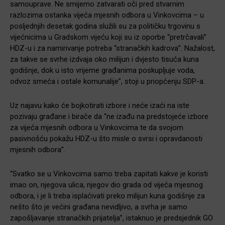
samouprave. Ne smijemo zatvarati oči pred stvarnim
razlozima ostanka vijeća mjesnih odbora u Vinkovcima – u
posljednjih desetak godina služili su za političku trgovinu s
vijećnicima u Gradskom vijeću koji su iz oporbe “pretrčavali”
HDZ-u i za namirivanje potreba “stranačkih kadrova”. Nažalost,
za takve se svrhe izdvaja oko milijun i dvjesto tisuća kuna
godišnje, dok u isto vrijeme građanima poskupljuje voda,
odvoz smeća i ostale komunalije”, stoji u priopćenju SDP-a.
Uz najavu kako će bojkotirati izbore i neće izaći na iste
pozivaju građane i birače da “ne izađu na predstojeće izbore
za vijeća mjesnih odbora u Vinkovcima te da svojom
pasivnošću pokažu HDZ-u što misle o svrsi i opravdanosti
mjesnih odbora”.
“Svatko se u Vinkovcima samo treba zapitati kakve je koristi
imao on, njegova ulica, njegov dio grada od vijeća mjesnog
odbora, i je li treba isplaćivati preko milijun kuna godišnje za
nešto što je većini građana nevidljivo, a svrha je samo
zapošljavanje stranačkih prijatelja”, istaknuo je predsjednik GO