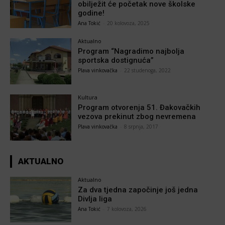
obilježit će početak nove školske
godine!
Ana Tokić
-
20 kolovoza, 2025
Aktualno
Program “Nagradimo najbolja
sportska dostignuća”
Plava vinkovačka
-
22 studenoga, 2022
Kultura
Program otvorenja 51. Đakovačkih
vezova prekinut zbog nevremena
Plava vinkovačka
-
8 srpnja, 2017
AKTUALNO
Aktualno
Za dva tjedna započinje još jedna
Divlja liga
Ana Tokić
-
7 kolovoza, 2026