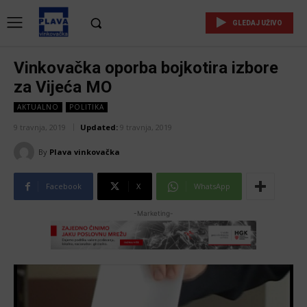
GLEDAJ UŽIVO
Vinkovačka oporba bojkotira izbore
za Vijeća MO
AKTUALNO
POLITIKA
9 travnja, 2019
Updated:
9 travnja, 2019
By
Plava vinkovačka
Facebook
X
WhatsApp
-Marketing-