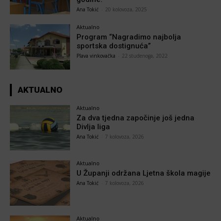
Ana Tokić
-
20 kolovoza, 2025
Aktualno
Program “Nagradimo najbolja
sportska dostignuća”
Plava vinkovačka
-
22 studenoga, 2022
AKTUALNO
Aktualno
Za dva tjedna započinje još jedna
Divlja liga
Ana Tokić
-
7 kolovoza, 2026
Aktualno
U Županji održana Ljetna škola magije
Ana Tokić
-
7 kolovoza, 2026
Aktualno