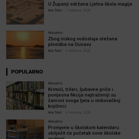
U Županji održana Ljetna škola magije
Ana Tokić
-
7 kolovoza, 2026
Aktualno
Zbog niskog vodostaja otežana
plovidba na Dunavu
Ana Tokić
-
6 kolovoza, 2026
POPULARNO
Aktualno
Krimići, trileri, ljubavne priče i
povijesna fikcija najtraženiji su
žanrovi ovoga ljeta u vinkovačkoj
knjižnici
Ana Tokić
-
6 kolovoza, 2026
Aktualno
Promjene u školskom kalendaru
obilježit će početak nove školske
godine!