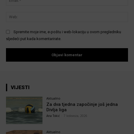
We
Spremite moje ime, e-poštu i web-lokaciju u ovom pregledniku
sljedeći put kada komentarirate.
VIJESTI
Aktualno
Za dva tjedna započinje još jedna
Divlja liga
Ana Tokić
-
7 kolovoza, 2026
Aktualno