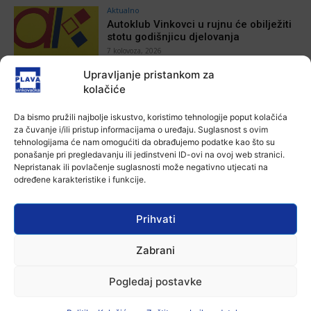
Aktualno
Autoklub Vinkovci u rujnu će obilježiti
stotu godišnjicu djelovanja
7 kolovoza, 2026
Upravljanje pristankom za
kolačiće
Aktualno
Za dva tjedna započinje još jedna
Divlja liga
Da bismo pružili najbolje iskustvo, koristimo tehnologije poput kolačića
7 kolovoza, 2026
za čuvanje i/ili pristup informacijama o uređaju. Suglasnost s ovim
tehnologijama će nam omogućiti da obrađujemo podatke kao što su
ponašanje pri pregledavanju ili jedinstveni ID-ovi na ovoj web stranici.
Aktualno
Nepristanak ili povlačenje suglasnosti može negativno utjecati na
U Županji održana Ljetna škola magije
određene karakteristike i funkcije.
7 kolovoza, 2026
Prihvati
Aktualno
Zabrani
Zbog niskog vodostaja otežana
plovidba na Dunavu
Pogledaj postavke
6 kolovoza, 2026