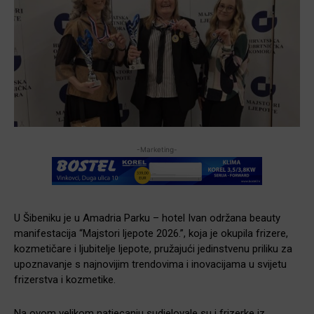
-Marketing-
U Šibeniku je u Amadria Parku – hotel Ivan održana beauty
manifestacija “Majstori ljepote 2026.”, koja je okupila frizere,
kozmetičare i ljubitelje ljepote, pružajući jedinstvenu priliku za
upoznavanje s najnovijim trendovima i inovacijama u svijetu
frizerstva i kozmetike.
Na ovom velikom natjecanju sudjelovale su i frizerke iz