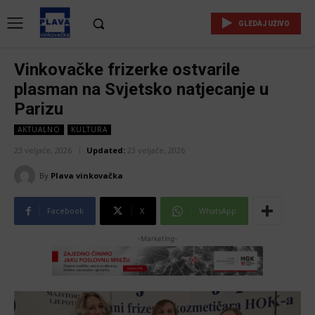
GLEDAJ UŽIVO
Vinkovačke frizerke ostvarile
plasman na Svjetsko natjecanje u
Parizu
AKTUALNO
KULTURA
23 veljače, 2026
Updated:
23 veljače, 2026
By
Plava vinkovačka
Facebook
X
WhatsApp
-Marketing-