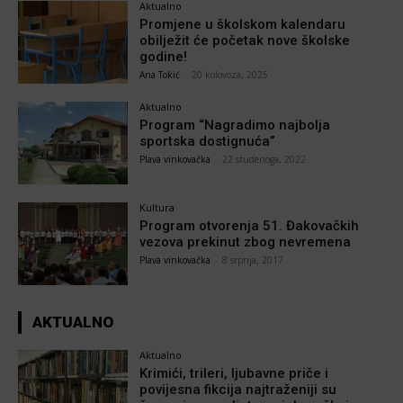
Aktualno
Promjene u školskom kalendaru
obilježit će početak nove školske
godine!
Ana Tokić
-
20 kolovoza, 2025
Aktualno
Program “Nagradimo najbolja
sportska dostignuća”
Plava vinkovačka
-
22 studenoga, 2022
Kultura
Program otvorenja 51. Đakovačkih
vezova prekinut zbog nevremena
Plava vinkovačka
-
8 srpnja, 2017
AKTUALNO
Aktualno
Krimići, trileri, ljubavne priče i
povijesna fikcija najtraženiji su