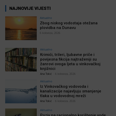
NAJNOVIJE VIJESTI
Aktualno
Zbog niskog vodostaja otežana
plovidba na Dunavu
6 kolovoza, 2026
Aktualno
Krimići, trileri, ljubavne priče i
povijesna fikcija najtraženiji su
žanrovi ovoga ljeta u vinkovačkoj
knjižnici
Ana Tokić
-
6 kolovoza, 2026
Aktualno
Iz Vinkovačkog vodovoda i
kanalizacije najavljuju smanjenje
tlaka u vodovodnoj mreži
Ana Tokić
-
6 kolovoza, 2026
Aktualno
Poziv na racionalno korištenje vode