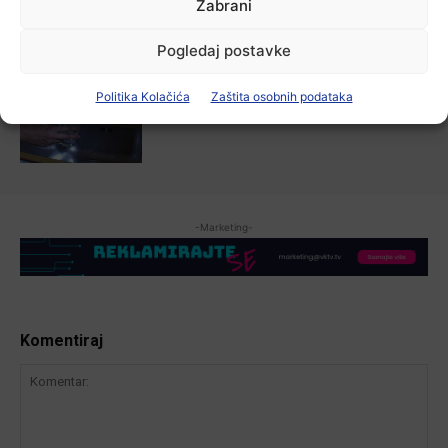
kanalizacije najavljuju smanjenje
Zabrani
tlaka u vodovodnoj mreži
6 kolovoza, 2026
Pogledaj postavke
Aktualno
Politika Kolačića
Zaštita osobnih podataka
Poziv na racionalno korištenje vode
6 kolovoza, 2026
-Marketing-
Komentiraj