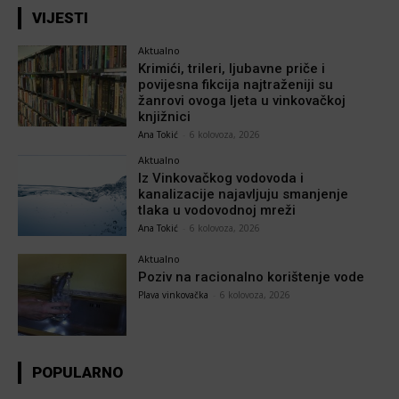
VIJESTI
Aktualno
Krimići, trileri, ljubavne priče i
povijesna fikcija najtraženiji su
žanrovi ovoga ljeta u vinkovačkoj
knjižnici
Ana Tokić
-
6 kolovoza, 2026
Aktualno
Iz Vinkovačkog vodovoda i
kanalizacije najavljuju smanjenje
tlaka u vodovodnoj mreži
Ana Tokić
-
6 kolovoza, 2026
Aktualno
Poziv na racionalno korištenje vode
Plava vinkovačka
-
6 kolovoza, 2026
POPULARNO