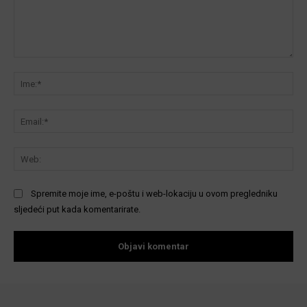
Komentar:
Ime
Ema
We
Spremite moje ime, e-poštu i web-lokaciju u ovom pregledniku
sljedeći put kada komentarirate.