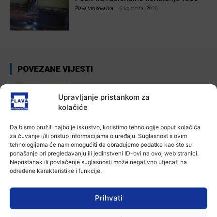
Plava vinkovačka
-
6 kolovoza, 2026
POVEZANE VIJESTI
Aktualno
Zbog niskog vodostaja otežana
Upravljanje pristankom za
plovidba na Dunavu
kolačiće
6 kolovoza, 2026
Da bismo pružili najbolje iskustvo, koristimo tehnologije poput kolačića
za čuvanje i/ili pristup informacijama o uređaju. Suglasnost s ovim
Aktualno
tehnologijama će nam omogućiti da obrađujemo podatke kao što su
Krimići, trileri, ljubavne priče i
ponašanje pri pregledavanju ili jedinstveni ID-ovi na ovoj web stranici.
povijesna fikcija najtraženiji su
Nepristanak ili povlačenje suglasnosti može negativno utjecati na
žanrovi ovoga ljeta u vinkovačkoj
određene karakteristike i funkcije.
knjižnici
6 kolovoza, 2026
Prihvati
Aktualno
Iz Vinkovačkog vodovoda i