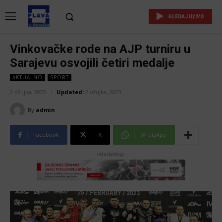
GLEDAJ UŽIVO
Vinkovačke rode na AJP turniru u
Sarajevu osvojili četiri medalje
AKTUALNO
SPORT
2 ožujka, 2023
Updated:
2 ožujka, 2023
By
admin
Facebook
X
WhatsApp
-Marketing-