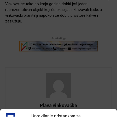
Vinkovci će tako do kraja godine dobiti još jedan
reprezentativan objekt koji će okupljati i zbližavati ljude, a
vinkovački branitelji napokon će dobiti prostore kakve i
zaslužuju.
-Marketing-
Plava vinkovačka
Upravljanje pristankom za