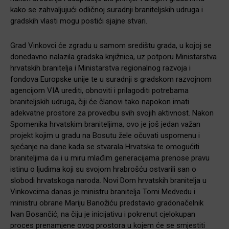
kako se zahvaljujući odličnoj suradnji braniteljskih udruga i
gradskih vlasti mogu postići sjajne stvari.
Grad Vinkovci će zgradu u samom središtu grada, u kojoj se
donedavno nalazila gradska knjižnica, uz potporu Ministarstva
hrvatskih branitelja i Ministarstva regionalnog razvoja i
fondova Europske unije te u suradnji s gradskom razvojnom
agencijom VIA urediti, obnoviti i prilagoditi potrebama
braniteljskih udruga, čiji će članovi tako napokon imati
adekvatne prostore za provedbu svih svojih aktivnost. Nakon
Spomenika hrvatskim braniteljima, ovo je još jedan važan
projekt kojim u gradu na Bosutu žele očuvati uspomenu i
sjećanje na dane kada se stvarala Hrvatska te omogućiti
braniteljima da i u miru mlađim generacijama prenose pravu
istinu o ljudima koji su svojom hrabrošću ostvarili san o
slobodi hrvatskoga naroda. Novi Dom hrvatskih branitelja u
Vinkovcima danas je ministru branitelja Tomi Medvedu i
ministru obrane Mariju Banožiću predstavio gradonačelnik
Ivan Bosančić, na čiju je inicijativu i pokrenut cjelokupan
proces prenamjene ovog prostora u kojem će se smjestiti