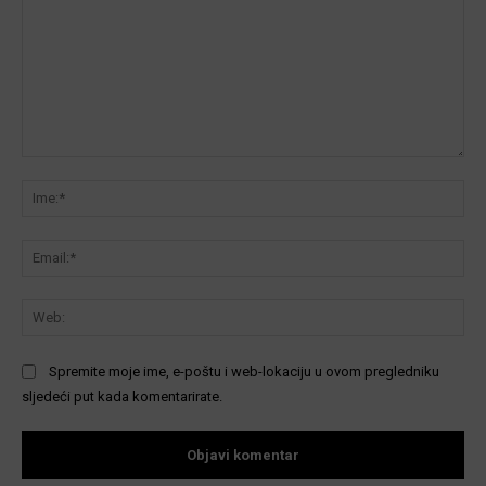
Komentar:
Ime
Ema
We
Spremite moje ime, e-poštu i web-lokaciju u ovom pregledniku
sljedeći put kada komentarirate.