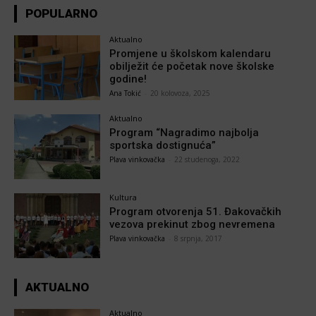
POPULARNO
Aktualno
Promjene u školskom kalendaru
obilježit će početak nove školske
godine!
Ana Tokić
-
20 kolovoza, 2025
Aktualno
Program “Nagradimo najbolja
sportska dostignuća”
Plava vinkovačka
-
22 studenoga, 2022
Kultura
Program otvorenja 51. Đakovačkih
vezova prekinut zbog nevremena
Plava vinkovačka
-
8 srpnja, 2017
AKTUALNO
Aktualno