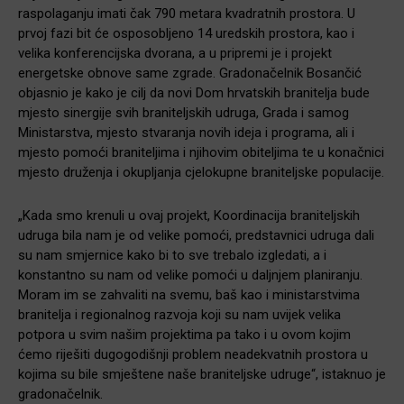
raspolaganju imati čak 790 metara kvadratnih prostora. U
prvoj fazi bit će osposobljeno 14 uredskih prostora, kao i
velika konferencijska dvorana, a u pripremi je i projekt
energetske obnove same zgrade. Gradonačelnik Bosančić
objasnio je kako je cilj da novi Dom hrvatskih branitelja bude
mjesto sinergije svih braniteljskih udruga, Grada i samog
Ministarstva, mjesto stvaranja novih ideja i programa, ali i
mjesto pomoći braniteljima i njihovim obiteljima te u konačnici
mjesto druženja i okupljanja cjelokupne braniteljske populacije.
„Kada smo krenuli u ovaj projekt, Koordinacija braniteljskih
udruga bila nam je od velike pomoći, predstavnici udruga dali
su nam smjernice kako bi to sve trebalo izgledati, a i
konstantno su nam od velike pomoći u daljnjem planiranju.
Moram im se zahvaliti na svemu, baš kao i ministarstvima
branitelja i regionalnog razvoja koji su nam uvijek velika
potpora u svim našim projektima pa tako i u ovom kojim
ćemo riješiti dugogodišnji problem neadekvatnih prostora u
kojima su bile smještene naše braniteljske udruge“, istaknuo je
gradonačelnik.