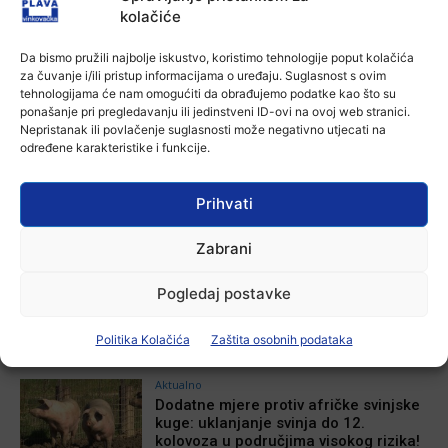
kolačiće
Facebook
X
WhatsApp
Da bismo pružili najbolje iskustvo, koristimo tehnologije poput kolačića
za čuvanje i/ili pristup informacijama o uređaju. Suglasnost s ovim
tehnologijama će nam omogućiti da obrađujemo podatke kao što su
ponašanje pri pregledavanju ili jedinstveni ID-ovi na ovoj web stranici.
NAJNOVIJE VIJESTI
Nepristanak ili povlačenje suglasnosti može negativno utjecati na
određene karakteristike i funkcije.
Aktualno
U Osijeku obilježen Dan pobjede i
domovinske zahvalnosti i Dan
Prihvati
hrvatskih branitelja
4 kolovoza, 2026
Zabrani
Aktualno
Pogledaj postavke
Izložba Antuna Babića u vinkovačkoj
Galeriji Slavko Kopač
Ana Tokić
-
4 kolovoza, 2026
Politika Kolačića
Zaštita osobnih podataka
Aktualno
Dodatne mjere protiv afričke svinjske
kuge: uklanjanje svinja do 12.
kolovoza u područjima visokog rizika!