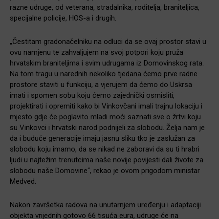
razne udruge, od veterana, stradalnika, roditelja, braniteljica,
specijalne policije, HOS-a i drugih.
„Čestitam gradonačelniku na odluci da se ovaj prostor stavi u
ovu namjenu te zahvaljujem na svoj potpori koju pruža
hrvatskim braniteljima i svim udrugama iz Domovinskog rata.
Na tom tragu u narednih nekoliko tjedana ćemo prve radne
prostore staviti u funkciju, a vjerujem da ćemo do Uskrsa
imati i spomen sobu koju ćemo zajednički osmisliti,
projektirati i opremiti kako bi Vinkovčani imali trajnu lokaciju i
mjesto gdje će poglavito mladi moći saznati sve o žrtvi koju
su Vinkovci i hrvatski narod podnijeli za slobodu. Želja nam je
da i buduće generacije imaju jasnu sliku tko je zaslužan za
slobodu koju imamo, da se nikad ne zaboravi da su ti hrabri
ljudi u najtežim trenutcima naše novije povijesti dali živote za
slobodu naše Domovine“, rekao je ovom prigodom ministar
Medved.
Nakon završetka radova na unutarnjem uređenju i adaptaciji
objekta vrijednih gotovo 66 tisuća eura, udruge će na