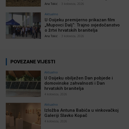
Ana Tokić
-
3 kolovoza, 2026
Aktualno
U Osijeku premijerno prikazan film
„Mupovci Dalj“: Trajno svjedočanstvo
o žrtvi hrvatskih branitelja
Ana Tokić
-
3 kolovoza, 2026
POVEZANE VIJESTI
Aktualno
U Osijeku obilježen Dan pobjede i
domovinske zahvalnosti i Dan
hrvatskih branitelja
4 kolovoza, 2026
Aktualno
Izložba Antuna Babića u vinkovačkoj
Galeriji Slavko Kopač
4 kolovoza, 2026