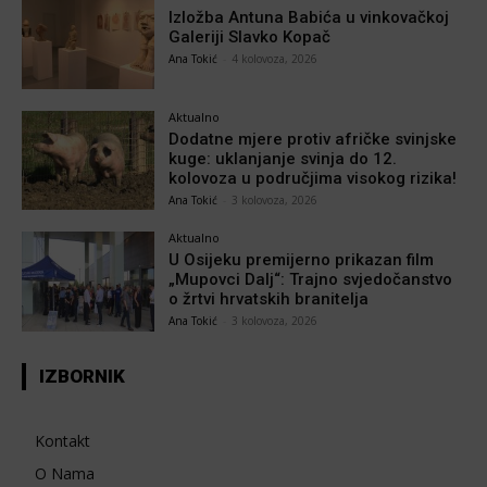
Izložba Antuna Babića u vinkovačkoj
Galeriji Slavko Kopač
Ana Tokić
-
4 kolovoza, 2026
Aktualno
Dodatne mjere protiv afričke svinjske
kuge: uklanjanje svinja do 12.
kolovoza u područjima visokog rizika!
Ana Tokić
-
3 kolovoza, 2026
Aktualno
U Osijeku premijerno prikazan film
„Mupovci Dalj“: Trajno svjedočanstvo
o žrtvi hrvatskih branitelja
Ana Tokić
-
3 kolovoza, 2026
IZBORNIK
Kontakt
O Nama