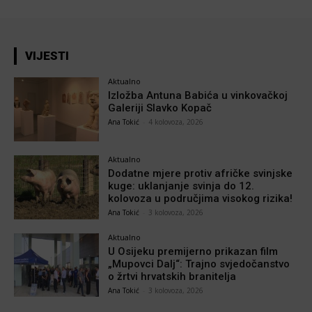
VIJESTI
Aktualno
Izložba Antuna Babića u vinkovačkoj
Galeriji Slavko Kopač
Ana Tokić
-
4 kolovoza, 2026
Aktualno
Dodatne mjere protiv afričke svinjske
kuge: uklanjanje svinja do 12.
kolovoza u područjima visokog rizika!
Ana Tokić
-
3 kolovoza, 2026
Aktualno
U Osijeku premijerno prikazan film
„Mupovci Dalj“: Trajno svjedočanstvo
o žrtvi hrvatskih branitelja
Ana Tokić
-
3 kolovoza, 2026