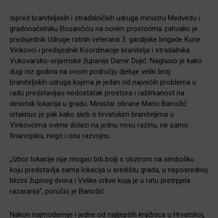
Ispred braniteljskih i stradalničkih udruga ministru Medvedu i
gradonačelniku Bosančiću na novim prostorima zahvalio je
predsjednik Udruge ratnih veterana 3. gardijske brigade Kune
Vinkovci i predsjednik Koordinacije branitelja i stradalnika
Vukovarsko-srijemske županije Damir Dujić. Naglasio je kako
dugi niz godina na ovom području djeluje veliki broj
braniteljskih udruga kojima je jedan od najvećih problema u
radu predstavljao nedostatak prostora i raštrkanost na
desetak lokacija u gradu. Ministar obrane Mario Banožić
istaknuo je pak kako skrb o hrvatskim braniteljima u
Vinkovcima ovime dolazi na jednu novu razinu, ne samo
financijsku, nego i onu razvojnu.
„Izbor lokacije nije mogao biti bolji s obzirom na simboliku
koju predstavlja sama lokacija u središtu grada, u neposrednoj
blizini župnog dvora i Velike crkve koja je u ratu pretrpjela
razaranja“, poručio je Banožić.
Nakon najmodernije i jedne od najljepših knjižnica u Hrvatskoj,