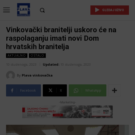
GLEDAJ UŽIVO
Vinkovački branitelji uskoro će na
raspolaganju imati novi Dom
hrvatskih branitelja
AKTUALNO
OSTALO
10 studenoga, 2023
Updated:
10 studenoga, 2023
By
Plava vinkovačka
Facebook
X
WhatsApp
-Marketing-