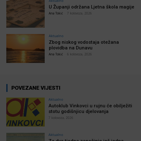
Aktualno
U Županji održana Ljetna škola magije
Ana Tokić
-
7 kolovoza, 2026
Aktualno
Zbog niskog vodostaja otežana
plovidba na Dunavu
Ana Tokić
-
6 kolovoza, 2026
POVEZANE VIJESTI
Aktualno
Autoklub Vinkovci u rujnu će obilježiti
stotu godišnjicu djelovanja
7 kolovoza, 2026
Aktualno
Za dva tjedna započinje još jedna