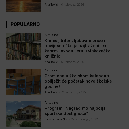
Ana Tokić
-
6 kolovoza, 2026
POPULARNO
Aktualno
Krimići, trileri, ljubavne priče i
povijesna fikcija najtraženiji su
žanrovi ovoga ljeta u vinkovačkoj
knjižnici
Ana Tokić
-
6 kolovoza, 2026
Aktualno
Promjene u školskom kalendaru
obilježit će početak nove školske
godine!
Ana Tokić
-
20 kolovoza, 2025
Aktualno
Program “Nagradimo najbolja
sportska dostignuća”
Plava vinkovačka
-
22 studenoga, 2022