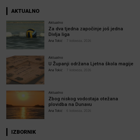
AKTUALNO
Aktualno
Za dva tjedna započinje još jedna
Divlja liga
Ana Tokić
-
7 kolovoza, 2026
Aktualno
U Županji održana Ljetna škola magije
Ana Tokić
-
7 kolovoza, 2026
Aktualno
Zbog niskog vodostaja otežana
plovidba na Dunavu
Ana Tokić
-
6 kolovoza, 2026
IZBORNIK