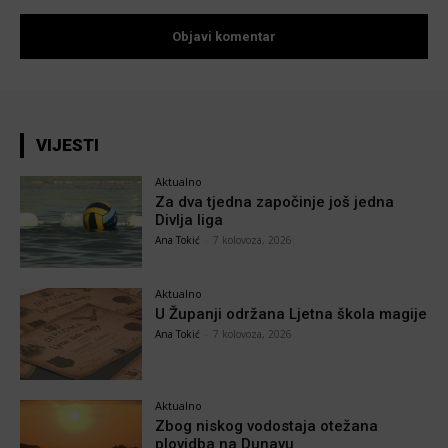
VIJESTI
Aktualno
Za dva tjedna započinje još jedna
Divlja liga
Ana Tokić
-
7 kolovoza, 2026
Aktualno
U Županji održana Ljetna škola magije
Ana Tokić
-
7 kolovoza, 2026
Aktualno
Zbog niskog vodostaja otežana
plovidba na Dunavu