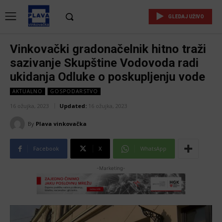
GLEDAJ UŽIVO
Vinkovački gradonačelnik hitno traži
sazivanje Skupštine Vodovoda radi
ukidanja Odluke o poskupljenju vode
AKTUALNO
GOSPODARSTVO
16 ožujka, 2023
Updated:
16 ožujka, 2023
By
Plava vinkovačka
Facebook
X
WhatsApp
-Marketing-