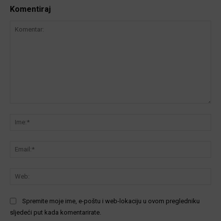
Komentiraj
Komentar:
Ime
Ema
We
Spremite moje ime, e-poštu i web-lokaciju u ovom pregledniku
sljedeći put kada komentarirate.