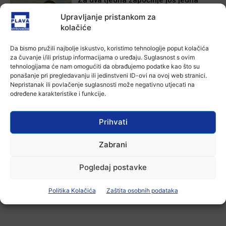
Divlja liga
Upravljanje pristankom za
7 kolovoza, 2026
kolačiće
Aktualno
Da bismo pružili najbolje iskustvo, koristimo tehnologije poput kolačića
U Županji održana Ljetna škola magije
za čuvanje i/ili pristup informacijama o uređaju. Suglasnost s ovim
tehnologijama će nam omogućiti da obrađujemo podatke kao što su
7 kolovoza, 2026
ponašanje pri pregledavanju ili jedinstveni ID-ovi na ovoj web stranici.
Nepristanak ili povlačenje suglasnosti može negativno utjecati na
određene karakteristike i funkcije.
Aktualno
Zbog niskog vodostaja otežana
Prihvati
plovidba na Dunavu
6 kolovoza, 2026
Zabrani
Pogledaj postavke
-Marketing-
Politika Kolačića
Zaštita osobnih podataka