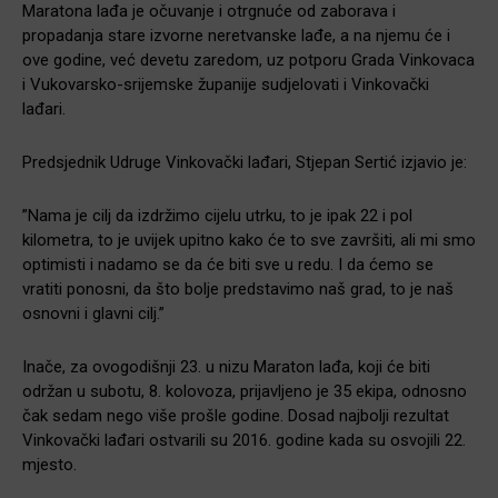
Maratona lađa je očuvanje i otrgnuće od zaborava i
propadanja stare izvorne neretvanske lađe, a na njemu će i
ove godine, već devetu zaredom, uz potporu Grada Vinkovaca
i Vukovarsko-srijemske županije sudjelovati i Vinkovački
lađari.
Predsjednik Udruge Vinkovački lađari, Stjepan Sertić izjavio je:
”Nama je cilj da izdržimo cijelu utrku, to je ipak 22 i pol
kilometra, to je uvijek upitno kako će to sve završiti, ali mi smo
optimisti i nadamo se da će biti sve u redu. I da ćemo se
vratiti ponosni, da što bolje predstavimo naš grad, to je naš
osnovni i glavni cilj.”
Inače, za ovogodišnji 23. u nizu Maraton lađa, koji će biti
održan u subotu, 8. kolovoza, prijavljeno je 35 ekipa, odnosno
čak sedam nego više prošle godine. Dosad najbolji rezultat
Vinkovački lađari ostvarili su 2016. godine kada su osvojili 22.
mjesto.