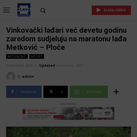
GLEDAJ UŽIVO
Vinkovački lađari već devetu godinu
zaredom sudjeluju na maratonu lađa
Metković – Ploče
AKTUALNO
SPORT
6 kolovoza, 2020
Updated:
6 kolovoza, 2020
By
admin
Facebook
X
WhatsApp
-Marketing-