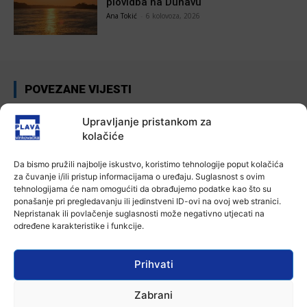
plovidba na Dunavu
Ana Tokić
-
6 kolovoza, 2026
POVEZANE VIJESTI
Aktualno
Upravljanje pristankom za
Autoklub Vinkovci u rujnu će obilježiti
kolačiće
stotu godišnjicu djelovanja
7 kolovoza, 2026
Da bismo pružili najbolje iskustvo, koristimo tehnologije poput kolačića
za čuvanje i/ili pristup informacijama o uređaju. Suglasnost s ovim
tehnologijama će nam omogućiti da obrađujemo podatke kao što su
Aktualno
ponašanje pri pregledavanju ili jedinstveni ID-ovi na ovoj web stranici.
Za dva tjedna započinje još jedna
Nepristanak ili povlačenje suglasnosti može negativno utjecati na
Divlja liga
određene karakteristike i funkcije.
7 kolovoza, 2026
Prihvati
Aktualno
U Županji održana Ljetna škola magije
Zabrani
7 kolovoza, 2026