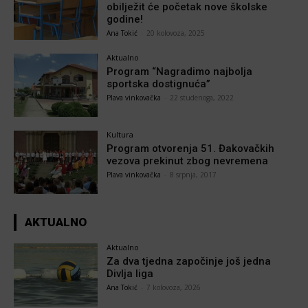
obilježit će početak nove školske
godine!
Ana Tokić
-
20 kolovoza, 2025
Aktualno
Program “Nagradimo najbolja
sportska dostignuća”
Plava vinkovačka
-
22 studenoga, 2022
Kultura
Program otvorenja 51. Đakovačkih
vezova prekinut zbog nevremena
Plava vinkovačka
-
8 srpnja, 2017
AKTUALNO
Aktualno
Za dva tjedna započinje još jedna
Divlja liga
Ana Tokić
-
7 kolovoza, 2026