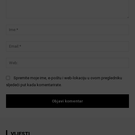
Komentar:
Ime
Ema
We
Spremite moje ime, e-poštu i web-lokaciju u ovom pregledniku
sljedeći put kada komentarirate.
VIJESTI