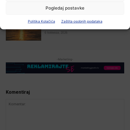
Pogledaj postavke
Aktualno
Zbog niskog vodostaja otežana
Politika Kolačića
Zaštita osobnih podataka
plovidba na Dunavu
6 kolovoza, 2026
-Marketing-
Komentiraj