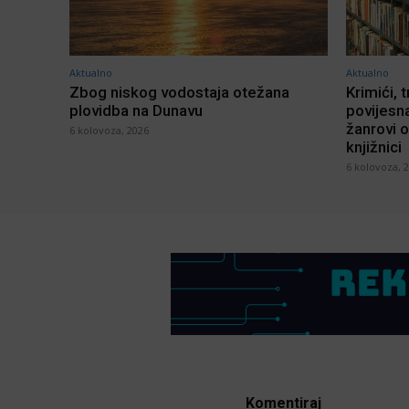
Aktualno
Aktualno
Zbog niskog vodostaja otežana
Krimići, t
plovidba na Dunavu
povijesna
žanrovi o
6 kolovoza, 2026
knjižnici
6 kolovoza, 
Komentiraj