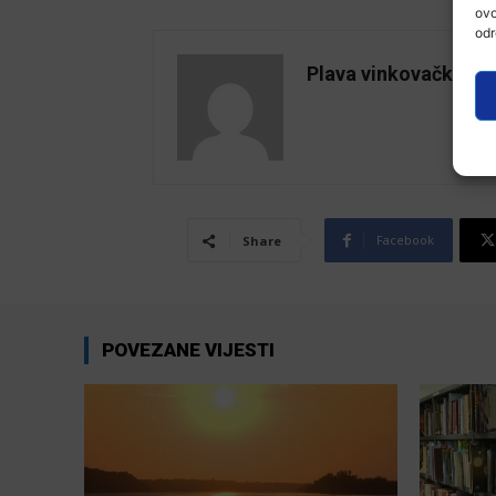
ovo
odr
Plava vinkovačka
Facebook
Share
POVEZANE VIJESTI