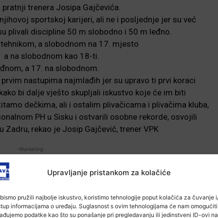
 pratnji trenera Josipa Gajčevića.
ihovoj sportskoj karijeri, ali ne i posljednje jer su već
su plivali discipline 50 m slobodno i 50 m leđno.
m tehnikom, a slobodnom na 17. mjesto
, a na slobodnom kao 18-ti.
leđnom, a 17. na slobodnom.
prvim nastupima najmlađih jer su upravo ti prvi koraci
ako bi dalje vješto skupljali iskustvo koje će im biti
itamo dečkima, ali i ostalim plivačicama i plivačima kluba,
egionalnom PH u Sisku i ostvarili osobne rekorde, osvojili
 u Zadru, rekao je Josip Gajčević, trener VPK
-Marketing-
Upravljanje pristankom za kolačiće
bismo pružili najbolje iskustvo, koristimo tehnologije poput kolačića za čuvanje i/
stup informacijama o uređaju. Suglasnost s ovim tehnologijama će nam omogućiti
ađujemo podatke kao što su ponašanje pri pregledavanju ili jedinstveni ID-ovi na