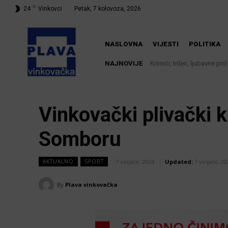
C
24
Vinkovci
Petak, 7 kolovoza, 2026
NASLOVNA
VIJESTI
POLITIKA
NAJNOVIJE
Krimići, trileri, ljubavne pr
Iz Vinkovačkog vodovod
knjižnici
Vinkovački plivački
Somboru
7 veljače, 2024
Updated:
7 veljače, 20
AKTUALNO
SPORT
By
Plava vinkovačka