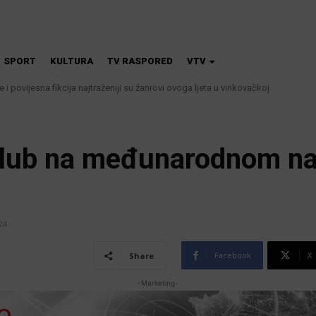
SPORT
KULTURA
TV RASPORED
VTV
iče i povijesna fikcija najtraženiji su žanrovi ovoga ljeta u vinkovačkoj
a i kanalizacije najavljuju smanjenje tlaka u vodovodnoj mreži
 klub na međunarodnom na
24
Facebook
X
Share
-Marketing-