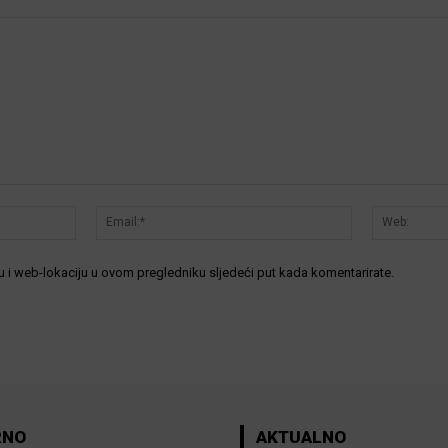
Ime:*
Email:*
 i web-lokaciju u ovom pregledniku sljedeći put kada komentarirate.
RNO
AKTUALNO