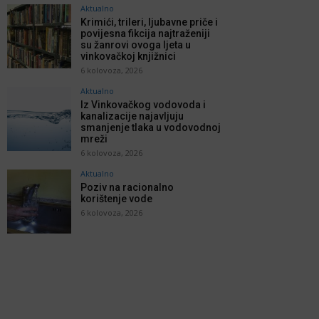
Aktualno
Krimići, trileri, ljubavne priče i
povijesna fikcija najtraženiji
su žanrovi ovoga ljeta u
vinkovačkoj knjižnici
6 kolovoza, 2026
Aktualno
Iz Vinkovačkog vodovoda i
kanalizacije najavljuju
smanjenje tlaka u vodovodnoj
mreži
6 kolovoza, 2026
Aktualno
Poziv na racionalno
korištenje vode
6 kolovoza, 2026