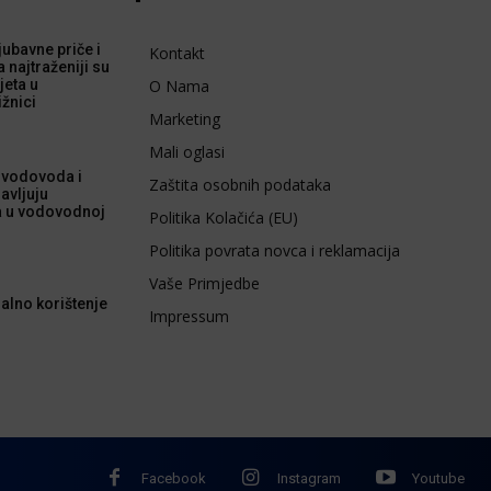
 ljubavne priče i
Kontakt
a najtraženiji su
jeta u
O Nama
ižnici
Marketing
Mali oglasi
 vodovoda i
Zaštita osobnih podataka
avljuju
a u vodovodnoj
Politika Kolačića (EU)
Politika povrata novca i reklamacija
Vaše Primjedbe
alno korištenje
Impressum
Facebook
Instagram
Youtube