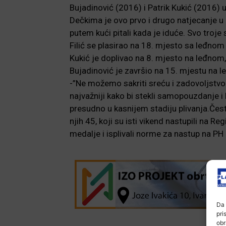
Bujadinović (2016) i Patrik Kukić (2016) u
Dečkima je ovo prvo i drugo natjecanje u nj
putem kući pitali kada je iduće. Svo troje 
Filić se plasirao na 18. mjesto sa leđno
Kukić je doplivao na 8. mjesto na leđnom
Bujadinović je završio na 15. mjestu na 
-”Ne možemo sakriti sreću i zadovoljstvo 
najvažniji kako bi stekli samopouzdanje i k
presudno u kasnijem stadiju plivanja.Čest
njih 45, koji su isti vikend nastupili na R
medalje i isplivali norme za nastup na PH
Da 
pri
obr