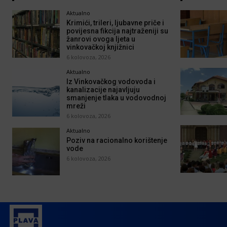
Aktualno
Krimići, trileri, ljubavne priče i
povijesna fikcija najtraženiji su
žanrovi ovoga ljeta u
vinkovačkoj knjižnici
6 kolovoza, 2026
Aktualno
Iz Vinkovačkog vodovoda i
kanalizacije najavljuju
smanjenje tlaka u vodovodnoj
mreži
6 kolovoza, 2026
Aktualno
Poziv na racionalno korištenje
vode
6 kolovoza, 2026