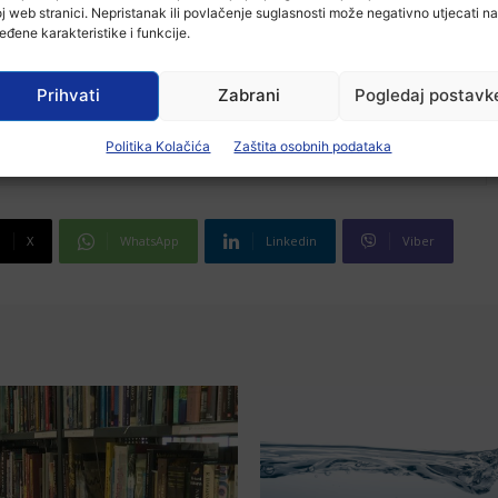
j web stranici. Nepristanak ili povlačenje suglasnosti može negativno utjecati na
eđene karakteristike i funkcije.
Prihvati
Zabrani
Pogledaj postavk
Politika Kolačića
Zaštita osobnih podataka
X
WhatsApp
Linkedin
Viber