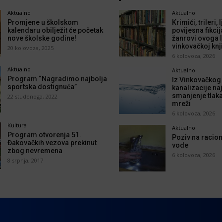
Aktualno
Aktualno
Promjene u školskom
Krimići, trileri,
kalendaru obilježit će početak
povijesna fikcij
nove školske godine!
žanrovi ovoga l
vinkovačkoj knj
20 kolovoza, 2025
6 kolovoza, 2026
Aktualno
Aktualno
Program “Nagradimo najbolja
Iz Vinkovačkog
sportska dostignuća”
kanalizacije naj
smanjenje tlak
22 studenoga, 2022
mreži
6 kolovoza, 2026
Kultura
Aktualno
Program otvorenja 51.
Poziv na racion
Đakovačkih vezova prekinut
vode
zbog nevremena
6 kolovoza, 2026
8 srpnja, 2017