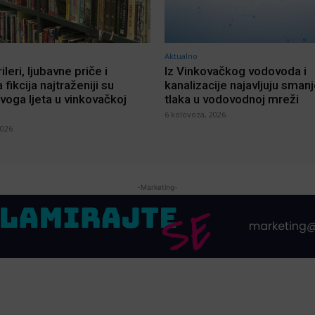
Aktualno
rileri, ljubavne priče i
Iz Vinkovačkog vodovoda i
 fikcija najtraženiji su
kanalizacije najavljuju sman
voga ljeta u vinkovačkoj
tlaka u vodovodnoj mreži
6 kolovoza, 2026
2026
-Marketing-