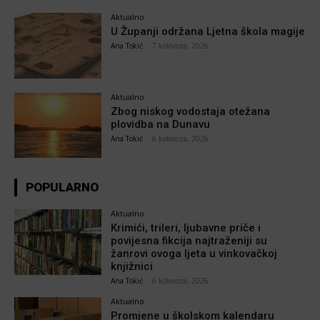
Aktualno
U Županji održana Ljetna škola magije
Ana Tokić
-
7 kolovoza, 2026
Aktualno
Zbog niskog vodostaja otežana
plovidba na Dunavu
Ana Tokić
-
6 kolovoza, 2026
POPULARNO
Aktualno
Krimići, trileri, ljubavne priče i
povijesna fikcija najtraženiji su
žanrovi ovoga ljeta u vinkovačkoj
knjižnici
Ana Tokić
-
6 kolovoza, 2026
Aktualno
Promjene u školskom kalendaru