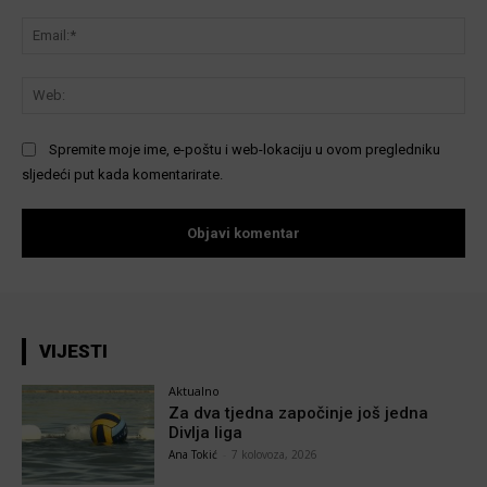
Ema
We
Spremite moje ime, e-poštu i web-lokaciju u ovom pregledniku
sljedeći put kada komentarirate.
VIJESTI
Aktualno
Za dva tjedna započinje još jedna
Divlja liga
Ana Tokić
-
7 kolovoza, 2026