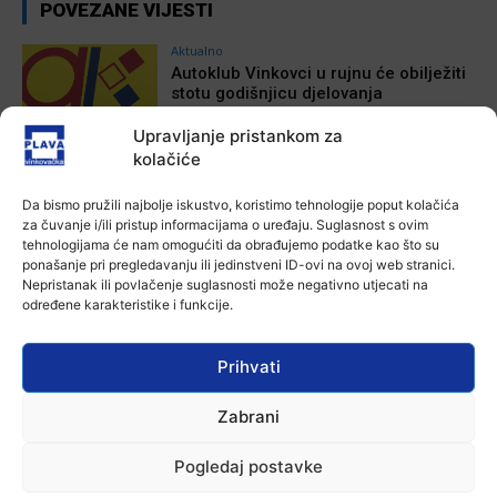
POVEZANE VIJESTI
Aktualno
Autoklub Vinkovci u rujnu će obilježiti
stotu godišnjicu djelovanja
7 kolovoza, 2026
Upravljanje pristankom za
kolačiće
Aktualno
Za dva tjedna započinje još jedna
Da bismo pružili najbolje iskustvo, koristimo tehnologije poput kolačića
Divlja liga
za čuvanje i/ili pristup informacijama o uređaju. Suglasnost s ovim
7 kolovoza, 2026
tehnologijama će nam omogućiti da obrađujemo podatke kao što su
ponašanje pri pregledavanju ili jedinstveni ID-ovi na ovoj web stranici.
Nepristanak ili povlačenje suglasnosti može negativno utjecati na
Aktualno
određene karakteristike i funkcije.
U Županji održana Ljetna škola magije
7 kolovoza, 2026
Prihvati
Zabrani
Aktualno
Zbog niskog vodostaja otežana
plovidba na Dunavu
Pogledaj postavke
6 kolovoza, 2026