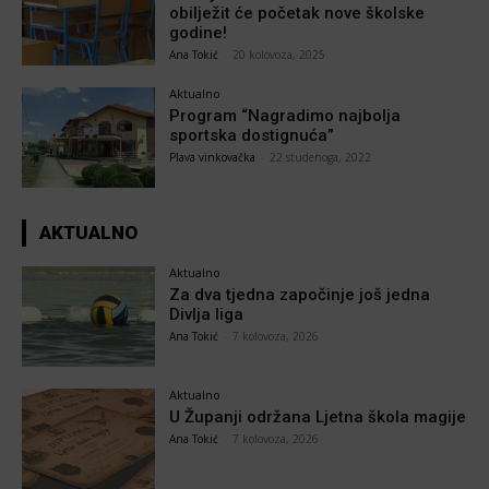
obilježit će početak nove školske
godine!
Ana Tokić
-
20 kolovoza, 2025
Aktualno
Program “Nagradimo najbolja
sportska dostignuća”
Plava vinkovačka
-
22 studenoga, 2022
AKTUALNO
Aktualno
Za dva tjedna započinje još jedna
Divlja liga
Ana Tokić
-
7 kolovoza, 2026
Aktualno
U Županji održana Ljetna škola magije
Ana Tokić
-
7 kolovoza, 2026