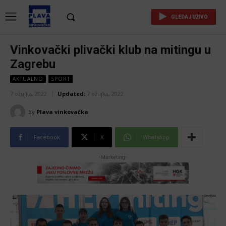
GLEDAJ UŽIVO
Vinkovački plivački klub na mitingu u
Zagrebu
AKTUALNO
SPORT
7 ožujka, 2022
Updated:
7 ožujka, 2022
By
Plava vinkovačka
Facebook
X
WhatsApp
-Marketing-