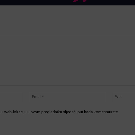
Ime:*
Email:*
 i web-lokaciju u ovom pregledniku sljedeći put kada komentarirate.