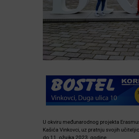
U okviru međunarodnog projekta Erasmus
Kašića Vinkovci, uz pratnju svojih učitelj
do 11. ožujka 2023. godine.