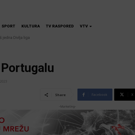
SPORT
KULTURA
TV RASPORED
VTV
dna Divlja liga
 škola magije
 Portugalu
 2023
Facebook
X
Share
-Marketing-