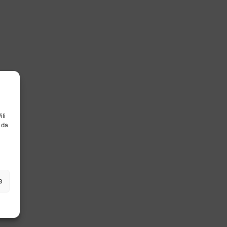
ili
 da
e