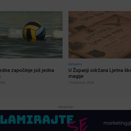
Aktualno
jedna započinje još jedna
U Županji održana Ljetna šk
a
magije
2026
7 kolovoza, 2026
-Marketing-