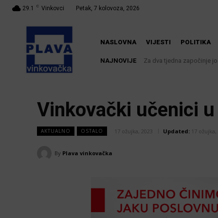
C
29.1
Vinkovci
Petak, 7 kolovoza, 2026
NASLOVNA
VIJESTI
POLITIKA
NAJNOVIJE
Za dva tjedna započinje još je
U Županji održana Ljetna
Vinkovački učenici u
17 ožujka, 2023
Updated:
17 ožujka,
AKTUALNO
OSTALO
By
Plava vinkovačka