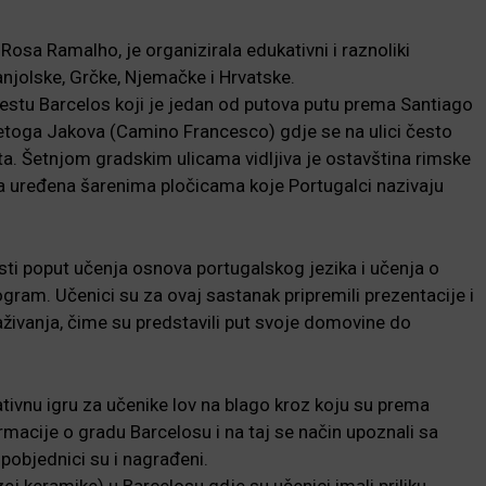
sa Ramalho, je organizirala edukativni i raznoliki
panjolske, Grčke, Njemačke i Hrvatske.
jestu Barcelos koji je jedan od putova putu prema Santiago
etoga Jakova (Camino Francesco) gdje se na ulici često
ta. Šetnjom gradskim ulicama vidljiva je ostavština rimske
rada uređena šarenima pločicama koje Portugalci nazivaju
osti poput učenja osnova portugalskog jezika i učenja o
gram. Učenici su za ovaj sastanak pripremili prezentacije i
raživanja, čime su predstavili put svoje domovine do
ativnu igru za učenike lov na blago kroz koju su prema
ormacije o gradu Barcelosu i na taj se način upoznali sa
objednici su i nagrađeni.