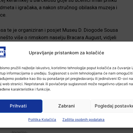
ej keramike) u Barcelosu gdje su učenici imali priliku
redmeta i igračaka, a nakon stručnog obilaska muzeja i
ce.
sa te je organiziran i posjet Museu D. Diogode Sousa
i nešto više o rimskom naselju Bracara August, vidjeli
atne novčiće s portretima rimskih careva Valensa i
em rimskom naselju Cibalae, a današnjim Vinkovcima.
Upravljanje pristankom za kolačiće
ak crkve na vrhu brda, Bom Jesus do Monte, mjesto
bismo pružili najbolje iskustvo, koristimo tehnologije poput kolačića za čuvanje i/
stup informacijama o uređaju. Suglasnost s ovim tehnologijama će nam omogućiti
 popisu svjetske baštine u Europi. Poseban doživljaj
ađujemo podatke kao što su ponašanje pri pregledavanju ili jedinstveni ID-ovi na
njačom na vodeni pogon iz 19. stoljeća.
j web stranici. Nepristanak ili povlačenje suglasnosti može negativno utjecati na
eđene karakteristike i funkcije.
jesti i kulturi grada, posjetili Palace of Justice (palaču
na rijeci Douro.
Prihvati
Zabrani
Pogledaj postavk
 svibanj 2023. godine u Grčkoj.
Politika Kolačića
Zaštita osobnih podataka
-Marketing-