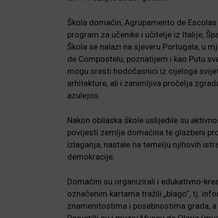
Škola domaćin, Agrupamento de Escolas Ro
program za učenike i učitelje iz Italije, Š
Škola se nalazi na sjeveru Portugala, u m
de Compostelu, poznatijem i kao Putu sv
mogu sresti hodočasnici iz cijeloga svije
arhitekture, ali i zanimljiva pročelja zg
azulejos.
Nakon obilaska škole uslijedile su aktivn
povijesti zemlje domaćina te glazbeni pro
izlaganja, nastale na temelju njihovih ist
demokracije.
Domaćini su organizirali i edukativno-kre
označenim kartama tražili „blago“, tj. inf
znamenitostima i posebnostima grada, a p