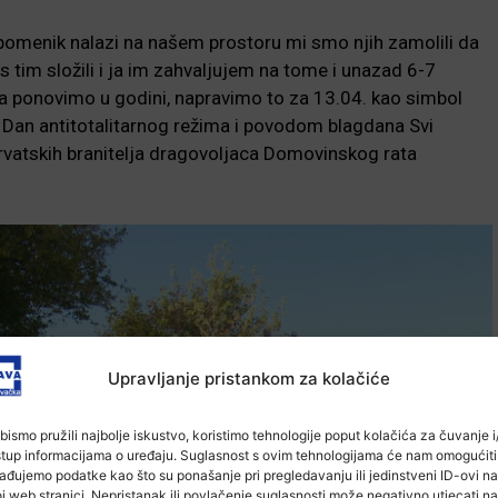
pomenik nalazi na našem prostoru mi smo njih zamolili da
 tim složili i ja im zahvaljujem na tome i unazad 6-7
uta ponovimo u godini, napravimo to za 13.04. kao simbol
8. Dan antitotalitarnog režima i povodom blagdana Svi
hrvatskih branitelja dragovoljaca Domovinskog rata
Upravljanje pristankom za kolačiće
bismo pružili najbolje iskustvo, koristimo tehnologije poput kolačića za čuvanje i/
stup informacijama o uređaju. Suglasnost s ovim tehnologijama će nam omogućiti
ađujemo podatke kao što su ponašanje pri pregledavanju ili jedinstveni ID-ovi na
j web stranici. Nepristanak ili povlačenje suglasnosti može negativno utjecati na