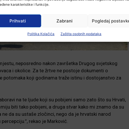
eđene karakteristike i funkcije.
Prihvati
Zabrani
Pogledaj postavk
Politika Kolačića
Zaštita osobnih podataka
 mjestu, neposredno nakon završetka Drugog svjetskog
nkovaca i okolice. Za te žrtve ne postoje dokumenti o
anje potomaka koji godinama traže istinu i dostojanstvo za
oravi na te ljude koji su pobijeni samo zato što su Hrvati,
e smiju biti tako pobijeni, a druga stvar kako mi znamo da su
a ne da su ustaše zločinci, nego da je hrvatski narod
 percepciju.”, rekao je Marković.