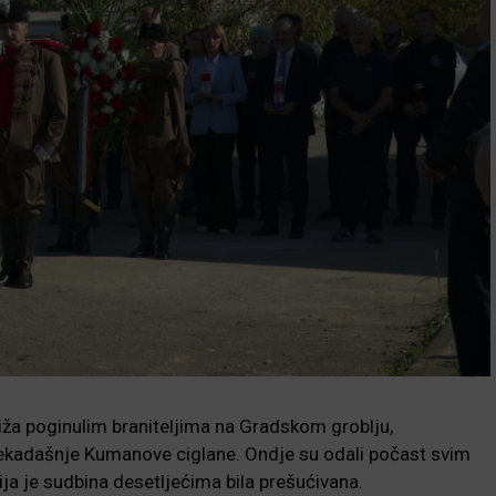
ža poginulim braniteljima na Gradskom groblju,
nekadašnje Kumanove ciglane. Ondje su odali počast svim
ja je sudbina desetljećima bila prešućivana.