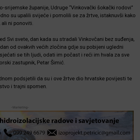
-srijemske županije, Udruge “Vinkovački šokački rodovi”
dno su upalili svijeće i pomolili se za žrtve, istaknuvši kako
ali ni ponoviti.
d Svi svete, dan kada su stradali Vinkovčani bez suđenja,
edan od ovakvih većih zločina gdje su pobijeni ugledni
jećati se tih ljudi, odati im počast i reći im hvala za sve
borski zastupnik, Petar Šimić.
ednom podsjetili da su i ove žrtve dio hrvatske povijesti te
stvo i trajni spomen.
-Marketing-