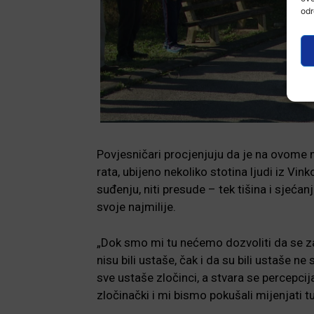
odr
Povjesničari procjenjuju da je na ovome
rata, ubijeno nekoliko stotina ljudi iz Vi
suđenju, niti presude – tek tišina i sjeć
svoje najmilije.
„Dok smo mi tu nećemo dozvoliti da se zab
nisu bili ustaše, čak i da su bili ustaše n
sve ustaše zločinci, a stvara se percepcij
zločinački i mi bismo pokušali mijenjati tu