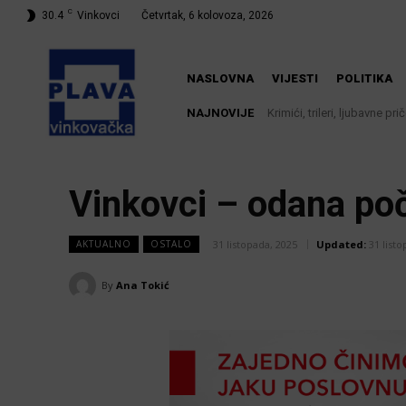
C
30.4
Vinkovci
Četvrtak, 6 kolovoza, 2026
NASLOVNA
VIJESTI
POLITIKA
NAJNOVIJE
Krimići, trileri, ljubavne priče
Iz Vinkovačkog vodovoda i
knjižnici
Vinkovci – odana po
31 listopada, 2025
Updated:
31 list
AKTUALNO
OSTALO
By
Ana Tokić