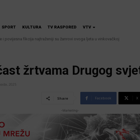
SPORT
KULTURA
TV RASPORED
VTV
 i povijesna fikcija najtraženiji su žanrovi ovoga ljeta u vinkovačkoj
 kanalizacije najavljuju smanjenje tlaka u vodovodnoj mreži
čast žrtvama Drugog svje
opada, 2025
Facebook
X
Share
-Marketing-