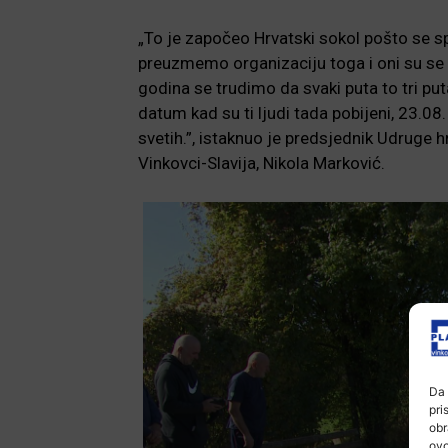
„To je započeo Hrvatski sokol pošto se s
preuzmemo organizaciju toga i oni su se s
godina se trudimo da svaki puta to tri p
datum kad su ti ljudi tada pobijeni, 23.0
svetih.”, istaknuo je predsjednik Udruge 
Vinkovci-Slavija, Nikola Marković.
Da 
pri
obr
ovo