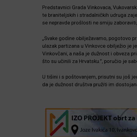
Predstavnici Grada Vinkovaca, Vukovarsko
te braniteljskih i stradalničkih udruga zaje
se nepravde prošlosti ne smiju zaboraviti, 
„Svake godine obilježavamo, pogotovo pre
ulazak partizana u Vinkovce obilježio je j
Vinkovčani, a naša je dužnost i obveza pris
što su učinili za Hrvatsku.”, poručio je sa
U tišini i s poštovanjem, prisutni su još j
da je dužnost društva pružiti im dostojan