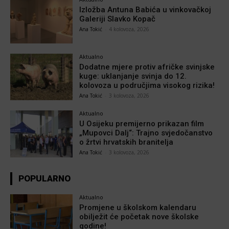
Izložba Antuna Babića u vinkovačkoj
Galeriji Slavko Kopač
Ana Tokić
-
4 kolovoza, 2026
Aktualno
Dodatne mjere protiv afričke svinjske
kuge: uklanjanje svinja do 12.
kolovoza u područjima visokog rizika!
Ana Tokić
-
3 kolovoza, 2026
Aktualno
U Osijeku premijerno prikazan film
„Mupovci Dalj“: Trajno svjedočanstvo
o žrtvi hrvatskih branitelja
Ana Tokić
-
3 kolovoza, 2026
POPULARNO
Aktualno
Promjene u školskom kalendaru
obilježit će početak nove školske
godine!