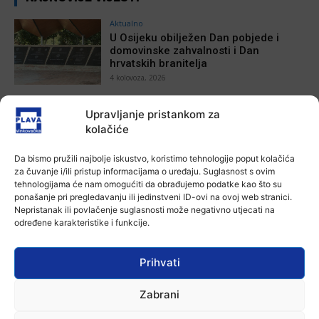
Aktualno
U Osijeku obilježen Dan pobjede i
domovinske zahvalnosti i Dan
hrvatskih branitelja
4 kolovoza, 2026
Aktualno
Upravljanje pristankom za
Izložba Antuna Babića u vinkovačkoj
kolačiće
Galeriji Slavko Kopač
Ana Tokić
-
4 kolovoza, 2026
Da bismo pružili najbolje iskustvo, koristimo tehnologije poput kolačića
za čuvanje i/ili pristup informacijama o uređaju. Suglasnost s ovim
tehnologijama će nam omogućiti da obrađujemo podatke kao što su
Aktualno
ponašanje pri pregledavanju ili jedinstveni ID-ovi na ovoj web stranici.
Dodatne mjere protiv afričke svinjske
Nepristanak ili povlačenje suglasnosti može negativno utjecati na
kuge: uklanjanje svinja do 12.
određene karakteristike i funkcije.
kolovoza u područjima visokog rizika!
Ana Tokić
-
3 kolovoza, 2026
Prihvati
Aktualno
U Osijeku premijerno prikazan film
Zabrani
„Mupovci Dalj“: Trajno svjedočanstvo
o žrtvi hrvatskih branitelja