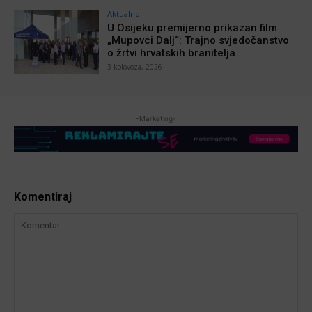
Aktualno
U Osijeku premijerno prikazan film
„Mupovci Dalj“: Trajno svjedočanstvo
o žrtvi hrvatskih branitelja
3 kolovoza, 2026
-Marketing-
Komentiraj