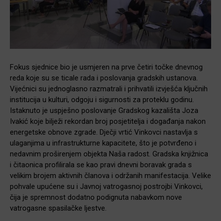
Fokus sjednice bio je usmjeren na prve četiri točke dnevnog
reda koje su se ticale rada i poslovanja gradskih ustanova.
Vijećnici su jednoglasno razmatrali i prihvatili izvješća ključnih
institucija u kulturi, odgoju i sigurnosti za proteklu godinu.
Istaknuto je uspješno poslovanje Gradskog kazališta Joza
Ivakić koje bilježi rekordan broj posjetitelja i događanja nakon
energetske obnove zgrade. Dječji vrtić Vinkovci nastavlja s
ulaganjima u infrastrukturne kapacitete, što je potvrđeno i
nedavnim proširenjem objekta Naša radost. Gradska knjižnica
i čitaonica profilirala se kao pravi dnevni boravak grada s
velikim brojem aktivnih članova i održanih manifestacija. Velike
pohvale upućene su i Javnoj vatrogasnoj postrojbi Vinkovci,
čija je spremnost dodatno podignuta nabavkom nove
vatrogasne spasilačke ljestve.