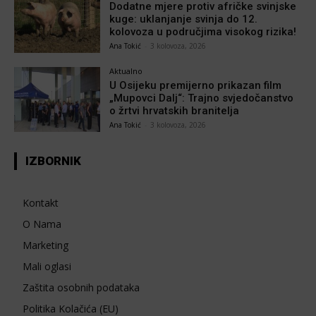
Dodatne mjere protiv afričke svinjske
kuge: uklanjanje svinja do 12.
kolovoza u područjima visokog rizika!
Ana Tokić
-
3 kolovoza, 2026
Aktualno
U Osijeku premijerno prikazan film
„Mupovci Dalj“: Trajno svjedočanstvo
o žrtvi hrvatskih branitelja
Ana Tokić
-
3 kolovoza, 2026
IZBORNIK
Kontakt
O Nama
Marketing
Mali oglasi
Zaštita osobnih podataka
Politika Kolačića (EU)