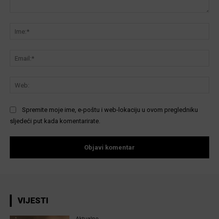
Komentar:
Ime
Ema
We
Spremite moje ime, e-poštu i web-lokaciju u ovom pregledniku
sljedeći put kada komentarirate.
VIJESTI
Aktualno