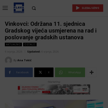
GLEDAJ UŽIVO
Vinkovci: Održana 11. sjednica
Gradskog vijeća usmjerena na rad i
poslovanje gradskih ustanova
AKTUALNO
OSTALO
6 srpnja, 2026
Updated:
6 srpnja, 2026
By
Ana Tokić
Facebook
X
WhatsApp
-Marketing-