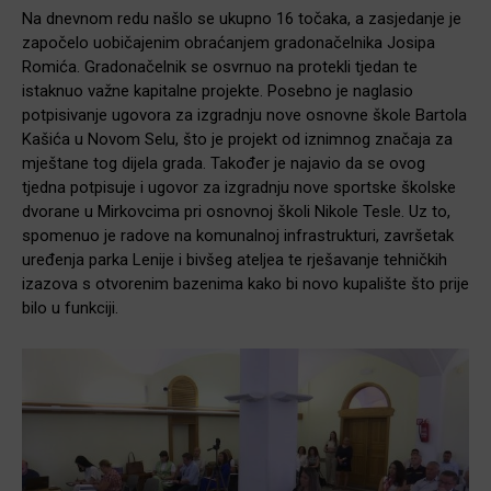
Na dnevnom redu našlo se ukupno 16 točaka, a zasjedanje je
započelo uobičajenim obraćanjem gradonačelnika Josipa
Romića. Gradonačelnik se osvrnuo na protekli tjedan te
istaknuo važne kapitalne projekte. Posebno je naglasio
potpisivanje ugovora za izgradnju nove osnovne škole Bartola
Kašića u Novom Selu, što je projekt od iznimnog značaja za
mještane tog dijela grada. Također je najavio da se ovog
tjedna potpisuje i ugovor za izgradnju nove sportske školske
dvorane u Mirkovcima pri osnovnoj školi Nikole Tesle. Uz to,
spomenuo je radove na komunalnoj infrastrukturi, završetak
uređenja parka Lenije i bivšeg ateljea te rješavanje tehničkih
izazova s otvorenim bazenima kako bi novo kupalište što prije
bilo u funkciji.