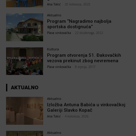
Ana Tokić
-
20 kolovoza, 2025
Aktualno
Program “Nagradimo najbolja
sportska dostignuća”
Plava vinkovačka
-
22 studenoga, 2022
Kultura
Program otvorenja 51. Đakovačkih
vezova prekinut zbog nevremena
Plava vinkovačka
-
8 srpnja, 2017
AKTUALNO
Aktualno
Izložba Antuna Babića u vinkovačkoj
Galeriji Slavko Kopač
Ana Tokić
-
4 kolovoza, 2026
Aktualno