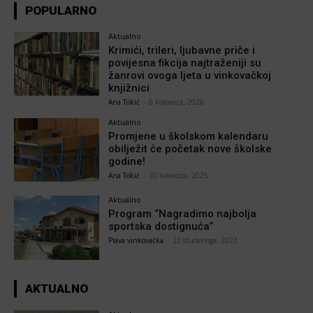
POPULARNO
Aktualno
Krimići, trileri, ljubavne priče i
povijesna fikcija najtraženiji su
žanrovi ovoga ljeta u vinkovačkoj
knjižnici
Ana Tokić
-
6 kolovoza, 2026
Aktualno
Promjene u školskom kalendaru
obilježit će početak nove školske
godine!
Ana Tokić
-
20 kolovoza, 2025
Aktualno
Program “Nagradimo najbolja
sportska dostignuća”
Plava vinkovačka
-
22 studenoga, 2022
AKTUALNO