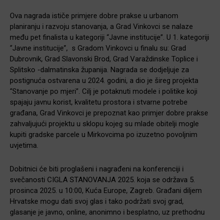
Ova nagrada ističe primjere dobre prakse u urbanom
planiranju i razvoju stanovanja, a Grad Vinkovci se nalaze
među pet finalista u kategoriji “Javne institucije”. U 1. kategoriji
“Javne institucije”, s Gradom Vinkovci u finalu su: Grad
Dubrovnik, Grad Slavonski Brod, Grad Varaždinske Toplice i
Splitsko -dalmatinska županija. Nagrada se dodjeljuje za
postignuća ostvarena u 2024. godini, a dio je šireg projekta
“Stanovanje po mjeri”. Cilj je potaknuti modele i politike koji
spajaju javnu korist, kvalitetu prostora i stvarne potrebe
građana, Grad Vinkovci je prepoznat kao primjer dobre prakse
zahvaljujući projektu u sklopu kojeg su mlade obitelji mogle
kupiti gradske parcele u Mirkovcima po izuzetno povoljnim
uvjetima.
Dobitnici će biti proglašeni i nagrađeni na konferenciji i
svečanosti CIGLA STANOVANJA 2025. koja se održava 5.
prosinca 2025. u 10:00, Kuća Europe, Zagreb. Građani diljem
Hrvatske mogu dati svoj glas i tako podržati svoj grad,
glasanje je javno, online, anonimno i besplatno, uz prethodnu