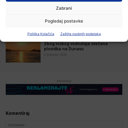
Aktualno
Zabrani
U Županji održana Ljetna škola magije
7 kolovoza, 2026
Pogledaj postavke
Politika Kolačića
Zaštita osobnih podataka
Aktualno
Zbog niskog vodostaja otežana
plovidba na Dunavu
6 kolovoza, 2026
-Marketing-
Komentiraj