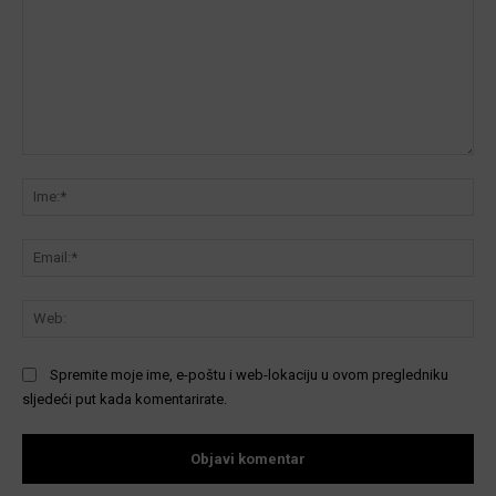
Komentar:
Ime
Ema
We
Spremite moje ime, e-poštu i web-lokaciju u ovom pregledniku
sljedeći put kada komentarirate.