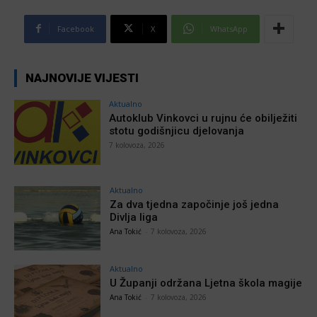
Facebook
X
WhatsApp
NAJNOVIJE VIJESTI
Aktualno
Autoklub Vinkovci u rujnu će obilježiti
stotu godišnjicu djelovanja
7 kolovoza, 2026
Aktualno
Za dva tjedna započinje još jedna
Divlja liga
Ana Tokić
-
7 kolovoza, 2026
Aktualno
U Županji održana Ljetna škola magije
Ana Tokić
-
7 kolovoza, 2026