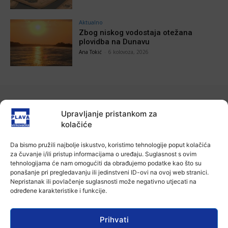
Aktualno
Zbog niskog vodostaja otežana
plovidba na Dunavu
Ana Tokić
-
6 kolovoza, 2026
POVEZANE VIJESTI
Upravljanje pristankom za
kolačiće
Aktualno
Autoklub Vinkovci u rujnu će obilježiti
stotu godišnjicu djelovanja
Da bismo pružili najbolje iskustvo, koristimo tehnologije poput kolačića
za čuvanje i/ili pristup informacijama o uređaju. Suglasnost s ovim
7 kolovoza, 2026
tehnologijama će nam omogućiti da obrađujemo podatke kao što su
ponašanje pri pregledavanju ili jedinstveni ID-ovi na ovoj web stranici.
Nepristanak ili povlačenje suglasnosti može negativno utjecati na
Aktualno
određene karakteristike i funkcije.
Za dva tjedna započinje još jedna
Divlja liga
7 kolovoza, 2026
Prihvati