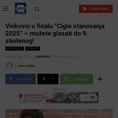
GLEDAJ UŽIVO
Vinkovci u finalu “Cigla stanovanja
2025” – možete glasati do 9.
studenog!
AKTUALNO
OSTALO
3 studenoga, 2025
Updated:
3 studenoga, 2025
By
Ana Tokić
Facebook
X
WhatsApp
-Marketing-