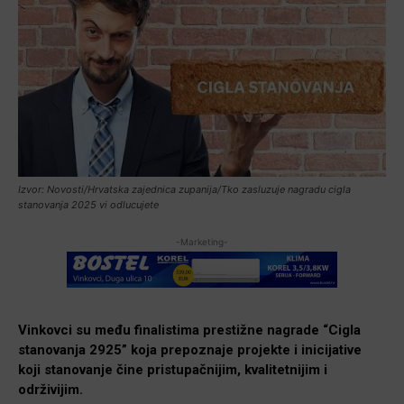
Izvor: Novosti/Hrvatska zajednica zupanija/Tko zasluzuje nagradu cigla
stanovanja 2025 vi odlucujete
-Marketing-
Vinkovci su među finalistima prestižne nagrade “Cigla
stanovanja 2925” koja prepoznaje projekte i inicijative
koji stanovanje čine pristupačnijim, kvalitetnijim i
održivijim.