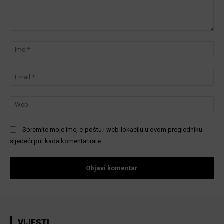
Komentar:
Ime
Ema
We
Spremite moje ime, e-poštu i web-lokaciju u ovom pregledniku
sljedeći put kada komentarirate.
VIJESTI