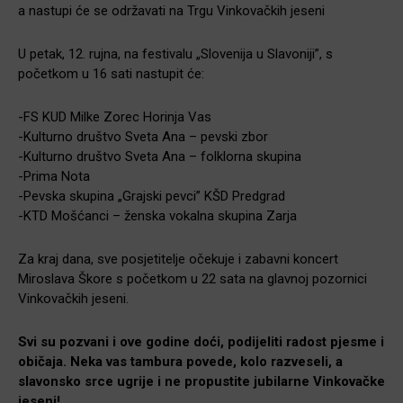
a nastupi će se održavati na Trgu Vinkovačkih jeseni
U petak, 12. rujna, na festivalu „Slovenija u Slavoniji”, s
početkom u 16 sati nastupit će:
-FS KUD Milke Zorec Horinja Vas
-Kulturno društvo Sveta Ana – pevski zbor
-Kulturno društvo Sveta Ana – folklorna skupina
-Prima Nota
-Pevska skupina „Grajski pevci” KŠD Predgrad
-KTD Mošćanci – ženska vokalna skupina Zarja
Za kraj dana, sve posjetitelje očekuje i zabavni koncert
Miroslava Škore s početkom u 22 sata na glavnoj pozornici
Vinkovačkih jeseni.
Svi su pozvani i ove godine doći, podijeliti radost pjesme i
običaja. Neka vas tambura povede, kolo razveseli, a
slavonsko srce ugrije i ne propustite jubilarne Vinkovačke
jeseni!