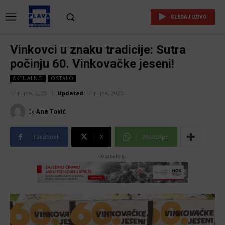
GLEDAJ UŽIVO
Vinkovci u znaku tradicije: Sutra
počinju 60. Vinkovačke jeseni!
AKTUALNO
OSTALO
11 rujna, 2025
Updated:
11 rujna, 2025
By
Ana Tokić
Facebook
X
WhatsApp
-Marketing-