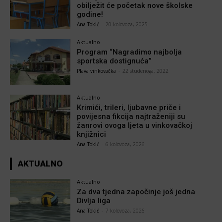
obilježit će početak nove školske
godine!
Ana Tokić
-
20 kolovoza, 2025
Aktualno
Program “Nagradimo najbolja
sportska dostignuća”
Plava vinkovačka
-
22 studenoga, 2022
Aktualno
Krimići, trileri, ljubavne priče i
povijesna fikcija najtraženiji su
žanrovi ovoga ljeta u vinkovačkoj
knjižnici
Ana Tokić
-
6 kolovoza, 2026
AKTUALNO
Aktualno
Za dva tjedna započinje još jedna
Divlja liga
Ana Tokić
-
7 kolovoza, 2026