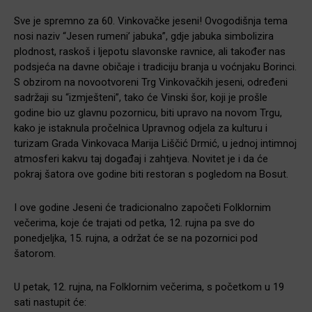
Sve je spremno za 60. Vinkovačke jeseni! Ovogodišnja tema
nosi naziv “Jesen rumeni’ jabuka”, gdje jabuka simbolizira
plodnost, raskoš i ljepotu slavonske ravnice, ali također nas
podsjeća na davne običaje i tradiciju branja u voćnjaku Borinci.
S obzirom na novootvoreni Trg Vinkovačkih jeseni, određeni
sadržaji su “izmješteni”, tako će Vinski šor, koji je prošle
godine bio uz glavnu pozornicu, biti upravo na novom Trgu,
kako je istaknula pročelnica Upravnog odjela za kulturu i
turizam Grada Vinkovaca Marija Liščić Drmić, u jednoj intimnoj
atmosferi kakvu taj događaj i zahtjeva. Novitet je i da će
pokraj šatora ove godine biti restoran s pogledom na Bosut.
I ove godine Jeseni će tradicionalno započeti Folklornim
večerima, koje će trajati od petka, 12. rujna pa sve do
ponedjeljka, 15. rujna, a održat će se na pozornici pod
šatorom.
U petak, 12. rujna, na Folklornim večerima, s početkom u 19
sati nastupit će: