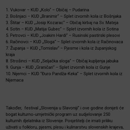
1. Vukovar – KUD „Kolo“ – Običaj – Pudarina
2. Bošnjaci – KUD „Branimir“ – Splet izvornih kola iz Bošnjaka
3. Štitar – KUD „Josip Kozarac“ – Običaj kirbaj na Sv. Mateja
4. Sotin – KUD „Matija Gubec“ – Splet izvornih kola iz Sotina
5. Petrovci – KUD „Joakim Hardi“ – Rusinski pastirski plesovi
6. Račinovci – KUD „Sloga“ – Splet izvornih kola iz Račinovaca
7. Županja – KUD „Tomislav“ – Pjesme i kola iz županjskog
kraja
8. Strošinci – KUD „Seljačka sloga“ – Običaj kupljenja jabuka
9. Gunja – KUD „Graničari“ – Splet izvornih kola iz Gunje
10. Nijemci – KUD “Đuro Pandža-Keka” – Splet izvornih kola iz
Nijemaca
Također, festival „Slovenija u Slavoniji” i ove godine donijeti će
bogat kulturno-umjetnički program uz sudjelovanje 250
kulturnih djelatnika iz Slovenije. Posjetitelji će imati priliku
uživati u folkloru, pjesmi, plesu i kulinarstvu slovenskih krajeva,