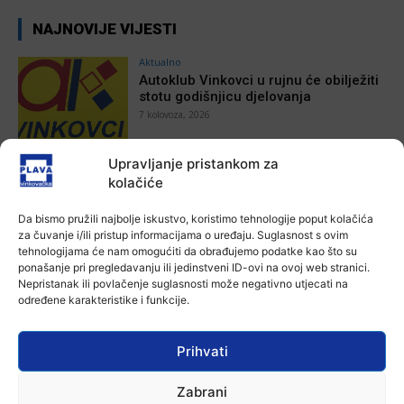
NAJNOVIJE VIJESTI
Aktualno
Autoklub Vinkovci u rujnu će obilježiti
stotu godišnjicu djelovanja
7 kolovoza, 2026
Upravljanje pristankom za
Aktualno
kolačiće
Za dva tjedna započinje još jedna
Divlja liga
Da bismo pružili najbolje iskustvo, koristimo tehnologije poput kolačića
Ana Tokić
-
7 kolovoza, 2026
za čuvanje i/ili pristup informacijama o uređaju. Suglasnost s ovim
tehnologijama će nam omogućiti da obrađujemo podatke kao što su
ponašanje pri pregledavanju ili jedinstveni ID-ovi na ovoj web stranici.
Aktualno
Nepristanak ili povlačenje suglasnosti može negativno utjecati na
U Županji održana Ljetna škola magije
određene karakteristike i funkcije.
Ana Tokić
-
7 kolovoza, 2026
Prihvati
Aktualno
Zabrani
Zbog niskog vodostaja otežana