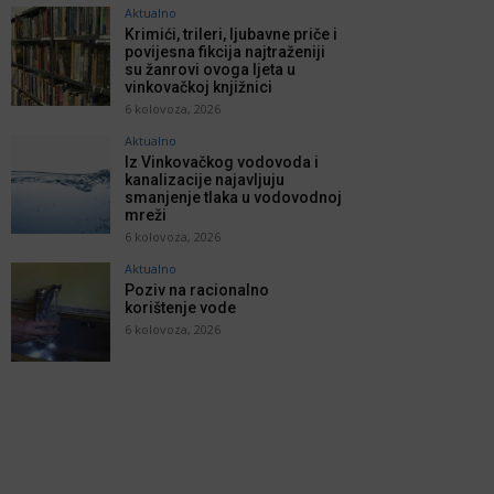
Aktualno
Krimići, trileri, ljubavne priče i
povijesna fikcija najtraženiji
su žanrovi ovoga ljeta u
vinkovačkoj knjižnici
6 kolovoza, 2026
Aktualno
Iz Vinkovačkog vodovoda i
kanalizacije najavljuju
smanjenje tlaka u vodovodnoj
mreži
6 kolovoza, 2026
Aktualno
Poziv na racionalno
korištenje vode
6 kolovoza, 2026