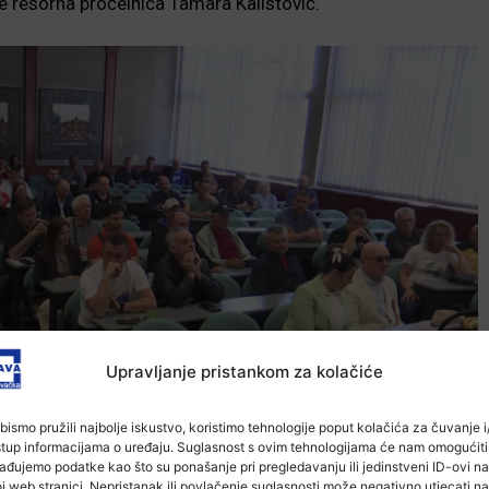
e resorna pročelnica Tamara Kalistović.
Upravljanje pristankom za kolačiće
bismo pružili najbolje iskustvo, koristimo tehnologije poput kolačića za čuvanje i/
stup informacijama o uređaju. Suglasnost s ovim tehnologijama će nam omogućiti
ađujemo podatke kao što su ponašanje pri pregledavanju ili jedinstveni ID-ovi na
j web stranici. Nepristanak ili povlačenje suglasnosti može negativno utjecati na