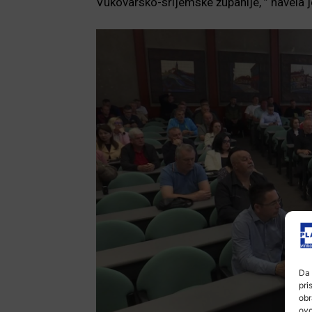
Vukovarsko-srijemske županije, ” navela j
Da 
pri
obr
ovo