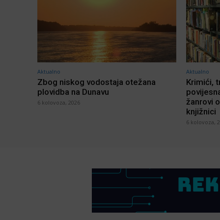
Aktualno
Aktualno
Zbog niskog vodostaja otežana
Krimići, t
plovidba na Dunavu
povijesna
žanrovi o
6 kolovoza, 2026
knjižnici
6 kolovoza, 