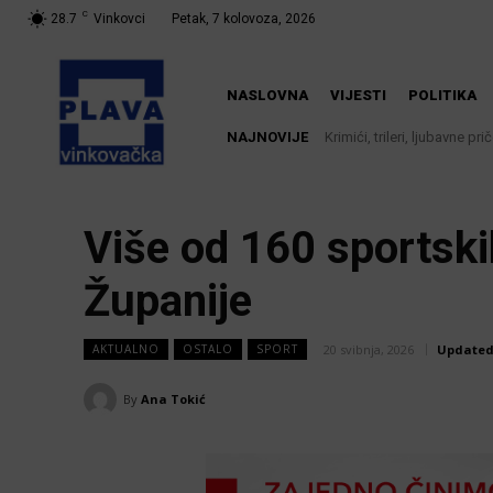
C
28.7
Vinkovci
Petak, 7 kolovoza, 2026
NASLOVNA
VIJESTI
POLITIKA
NAJNOVIJE
Krimići, trileri, ljubavne priče
Iz Vinkovačkog vodovoda i
knjižnici
Više od 160 sportski
Županije
20 svibnja, 2026
Updated
AKTUALNO
OSTALO
SPORT
By
Ana Tokić