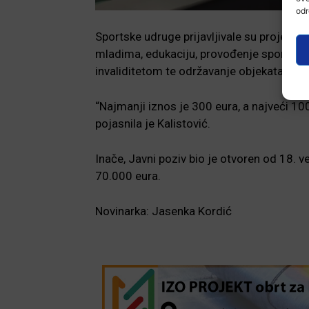
odr
Sportske udruge prijavljivale su projekt
mladima, edukaciju, provođenje sportskih 
invaliditetom te održavanje objekata.
“Najmanji iznos je 300 eura, a najveći 10
pojasnila je Kalistović.
Inače, Javni poziv bio je otvoren od 18. v
70.000 eura.
Novinarka: Jasenka Kordić