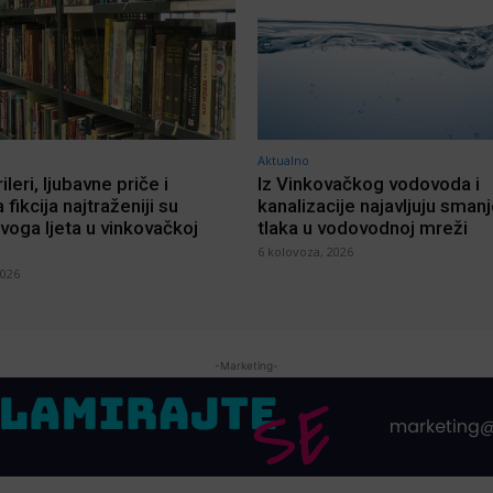
Aktualno
rileri, ljubavne priče i
Iz Vinkovačkog vodovoda i
 fikcija najtraženiji su
kanalizacije najavljuju sman
voga ljeta u vinkovačkoj
tlaka u vodovodnoj mreži
6 kolovoza, 2026
2026
-Marketing-