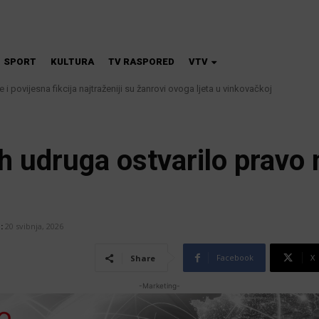
SPORT
KULTURA
TV RASPORED
VTV
 i povijesna fikcija najtraženiji su žanrovi ovoga ljeta u vinkovačkoj
 kanalizacije najavljuju smanjenje tlaka u vodovodnoj mreži
h udruga ostvarilo pravo
:
20 svibnja, 2026
Facebook
X
Share
-Marketing-