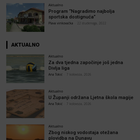
Aktualno
Program “Nagradimo najbolja
sportska dostignuća”
Plava vinkovačka
-
22 studenoga, 2022
AKTUALNO
Aktualno
Za dva tjedna započinje još jedna
Divlja liga
Ana Tokić
-
7 kolovoza, 2026
Aktualno
U Županji održana Ljetna škola magije
Ana Tokić
-
7 kolovoza, 2026
Aktualno
Zbog niskog vodostaja otežana
plovidba na Dunavu