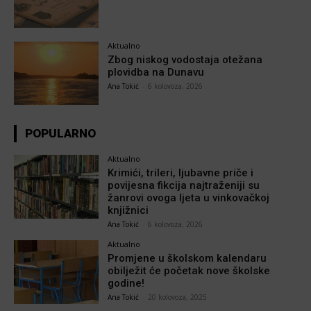
Aktualno
Zbog niskog vodostaja otežana
plovidba na Dunavu
Ana Tokić
-
6 kolovoza, 2026
POPULARNO
Aktualno
Krimići, trileri, ljubavne priče i
povijesna fikcija najtraženiji su
žanrovi ovoga ljeta u vinkovačkoj
knjižnici
Ana Tokić
-
6 kolovoza, 2026
Aktualno
Promjene u školskom kalendaru
obilježit će početak nove školske
godine!
Ana Tokić
-
20 kolovoza, 2025