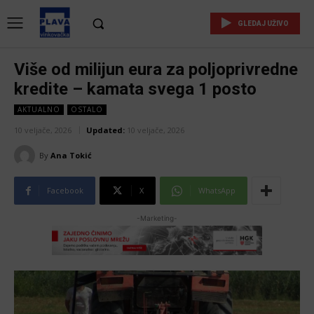
GLEDAJ UŽIVO
Više od milijun eura za poljoprivredne
kredite – kamata svega 1 posto
AKTUALNO
OSTALO
10 veljače, 2026
Updated:
10 veljače, 2026
By
Ana Tokić
Facebook
X
WhatsApp
-Marketing-