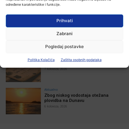
stotu godišnjicu djelovanja
određene karakteristike i funkcije.
7 kolovoza, 2026
Prihvati
Aktualno
Za dva tjedna započinje još jedna
Zabrani
Divlja liga
7 kolovoza, 2026
Pogledaj postavke
Aktualno
Politika Kolačića
Zaštita osobnih podataka
U Županji održana Ljetna škola magije
7 kolovoza, 2026
Aktualno
Zbog niskog vodostaja otežana
plovidba na Dunavu
6 kolovoza, 2026