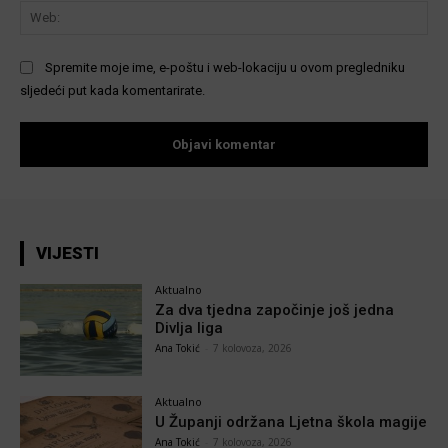
We
Spremite moje ime, e-poštu i web-lokaciju u ovom pregledniku
sljedeći put kada komentarirate.
VIJESTI
Aktualno
Za dva tjedna započinje još jedna
Divlja liga
Ana Tokić
-
7 kolovoza, 2026
Aktualno
U Županji održana Ljetna škola magije
Ana Tokić
-
7 kolovoza, 2026