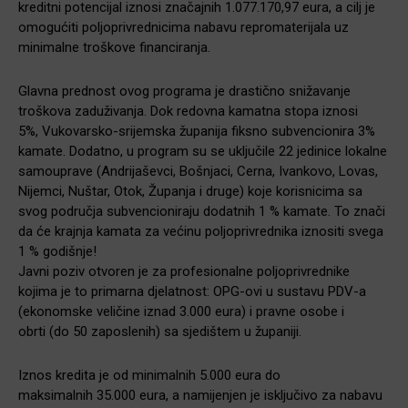
kreditni potencijal iznosi značajnih 1.077.170,97 eura, a cilj je
omogućiti poljoprivrednicima nabavu repromaterijala uz
minimalne troškove financiranja.
Glavna prednost ovog programa je drastično snižavanje
troškova zaduživanja. Dok redovna kamatna stopa iznosi
5%, Vukovarsko-srijemska županija fiksno subvencionira 3%
kamate. Dodatno, u program su se uključile 22 jedinice lokalne
samouprave (Andrijaševci, Bošnjaci, Cerna, Ivankovo, Lovas,
Nijemci, Nuštar, Otok, Županja i druge) koje korisnicima sa
svog područja subvencioniraju dodatnih 1 % kamate. To znači
da će krajnja kamata za većinu poljoprivrednika iznositi svega
1 % godišnje!
Javni poziv otvoren je za profesionalne poljoprivrednike
kojima je to primarna djelatnost: OPG-ovi u sustavu PDV-a
(ekonomske veličine iznad 3.000 eura) i pravne osobe i
obrti (do 50 zaposlenih) sa sjedištem u županiji.
Iznos kredita je od minimalnih 5.000 eura do
maksimalnih 35.000 eura, a namijenjen je isključivo za nabavu