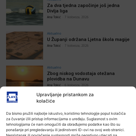
Za dva tjedna započinje još jedna
Divlja liga
Ana Tokić
-
7 kolovoza, 2026
Aktualno
U Županji održana Ljetna škola magije
Ana Tokić
-
7 kolovoza, 2026
Aktualno
Zbog niskog vodostaja otežana
plovidba na Dunavu
Ana Tokić
-
6 kolovoza, 2026
Upravljanje pristankom za
kolačiće
Da bismo pružili najbolje iskustvo, koristimo tehnologije poput kolačića
POVEZANE VIJESTI
za čuvanje i/ili pristup informacijama o uređaju. Suglasnost s ovim
tehnologijama će nam omogućiti da obrađujemo podatke kao što su
Aktualno
ponašanje pri pregledavanju ili jedinstveni ID-ovi na ovoj web stranici.
Autoklub Vinkovci u rujnu će obilježiti
Nepristanak ili povlačenje suglasnosti može negativno utjecati na