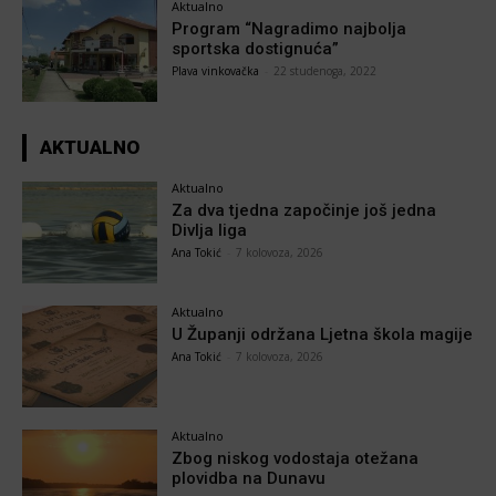
Aktualno
Program “Nagradimo najbolja
sportska dostignuća”
Plava vinkovačka
-
22 studenoga, 2022
AKTUALNO
Aktualno
Za dva tjedna započinje još jedna
Divlja liga
Ana Tokić
-
7 kolovoza, 2026
Aktualno
U Županji održana Ljetna škola magije
Ana Tokić
-
7 kolovoza, 2026
Aktualno
Zbog niskog vodostaja otežana
plovidba na Dunavu