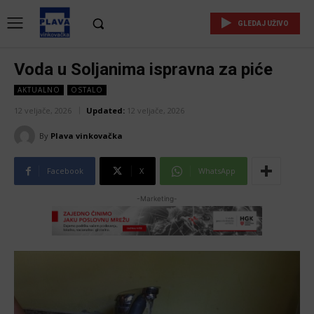
GLEDAJ UŽIVO
Voda u Soljanima ispravna za piće
AKTUALNO
OSTALO
12 veljače, 2026
Updated:
12 veljače, 2026
By
Plava vinkovačka
Facebook
X
WhatsApp
-Marketing-