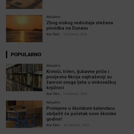
Aktualno
Zbog niskog vodostaja otežana
plovidba na Dunavu
Ana Tokić
-
6 kolovoza, 2026
POPULARNO
Aktualno
Krimići, trileri, ljubavne priče i
povijesna fikcija najtraženiji su
žanrovi ovoga ljeta u vinkovačkoj
knjižnici
Ana Tokić
-
6 kolovoza, 2026
Aktualno
Promjene u školskom kalendaru
obilježit će početak nove školske
godine!
Ana Tokić
-
20 kolovoza, 2025