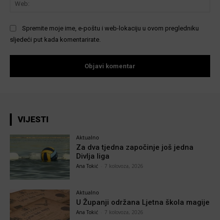
We
Spremite moje ime, e-poštu i web-lokaciju u ovom pregledniku
sljedeći put kada komentarirate.
VIJESTI
Aktualno
Za dva tjedna započinje još jedna
Divlja liga
Ana Tokić
-
7 kolovoza, 2026
Aktualno
U Županji održana Ljetna škola magije
Ana Tokić
-
7 kolovoza, 2026