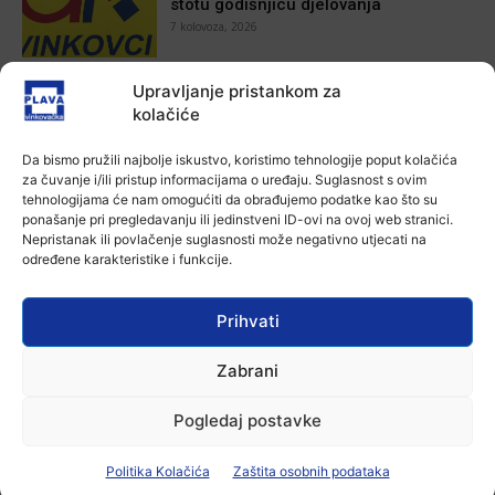
stotu godišnjicu djelovanja
7 kolovoza, 2026
Aktualno
Upravljanje pristankom za
Za dva tjedna započinje još jedna
kolačiće
Divlja liga
7 kolovoza, 2026
Da bismo pružili najbolje iskustvo, koristimo tehnologije poput kolačića
za čuvanje i/ili pristup informacijama o uređaju. Suglasnost s ovim
tehnologijama će nam omogućiti da obrađujemo podatke kao što su
Aktualno
ponašanje pri pregledavanju ili jedinstveni ID-ovi na ovoj web stranici.
U Županji održana Ljetna škola magije
Nepristanak ili povlačenje suglasnosti može negativno utjecati na
7 kolovoza, 2026
određene karakteristike i funkcije.
Prihvati
Aktualno
Zbog niskog vodostaja otežana
Zabrani
plovidba na Dunavu
6 kolovoza, 2026
Pogledaj postavke
Politika Kolačića
Zaštita osobnih podataka