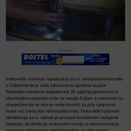
-Marketing-
Vinkovački vodovod i kanalizacija d.o.o. obavještava korisnike
u Soljanima da je voda zdravstveno ispravna za piće.
Rješenjem sanitarne inspektorice 30. siječnja privremeno je
obustavljena isporuka vode za naselje Soljani, a stanovnici su
obavješteni da se ista ne smije koristiti za piće i pripremu
hrane već samo kao tehnološka voda. Vinkovački vodovod i
kanalizacija d.o.o. odmah je pristupio korektivnim radnjama
ispiranja i dezinfekcije vodovodne mreže, a stanovnicima je
osigurana alternativna opskrba vodom za piće putem