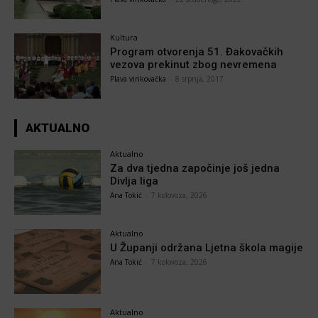
Kultura
Program otvorenja 51. Đakovačkih
vezova prekinut zbog nevremena
Plava vinkovačka
-
8 srpnja, 2017
AKTUALNO
Aktualno
Za dva tjedna započinje još jedna
Divlja liga
Ana Tokić
-
7 kolovoza, 2026
Aktualno
U Županji održana Ljetna škola magije
Ana Tokić
-
7 kolovoza, 2026
Aktualno