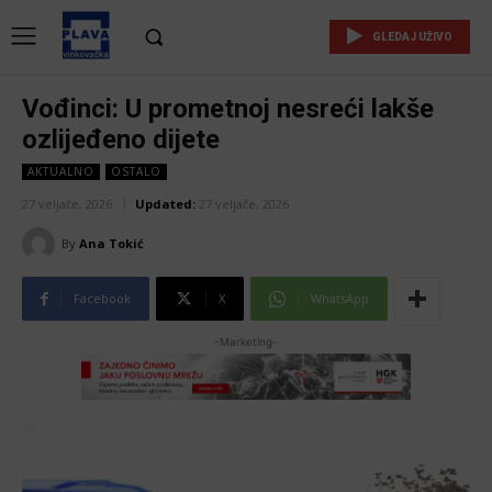
GLEDAJ UŽIVO
Vođinci: U prometnoj nesreći lakše
ozlijeđeno dijete
AKTUALNO
OSTALO
27 veljače, 2026
Updated:
27 veljače, 2026
By
Ana Tokić
Facebook
X
WhatsApp
-Marketing-