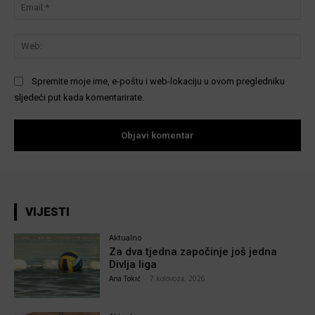
Ema
We
Spremite moje ime, e-poštu i web-lokaciju u ovom pregledniku
sljedeći put kada komentarirate.
VIJESTI
Aktualno
Za dva tjedna započinje još jedna
Divlja liga
Ana Tokić
-
7 kolovoza, 2026