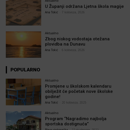
Aktualno
U Županji održana Ljetna škola magije
Ana Tokić
-
7 kolovoza, 2026
Aktualno
Zbog niskog vodostaja otežana
plovidba na Dunavu
Ana Tokić
-
6 kolovoza, 2026
POPULARNO
Aktualno
Promjene u školskom kalendaru
obilježit će početak nove školske
godine!
Ana Tokić
-
20 kolovoza, 2025
Aktualno
Program “Nagradimo najbolja
sportska dostignuća”
Plava vinkovačka
-
22 studenoga, 2022