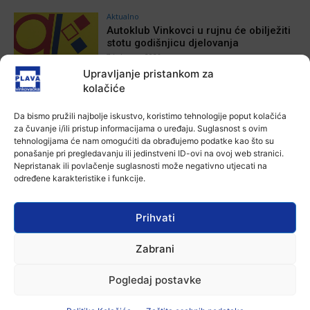
Aktualno
Autoklub Vinkovci u rujnu će obilježiti
stotu godišnjicu djelovanja
7 kolovoza, 2026
Upravljanje pristankom za
kolačiće
Aktualno
Za dva tjedna započinje još jedna
Da bismo pružili najbolje iskustvo, koristimo tehnologije poput kolačića
Divlja liga
za čuvanje i/ili pristup informacijama o uređaju. Suglasnost s ovim
7 kolovoza, 2026
tehnologijama će nam omogućiti da obrađujemo podatke kao što su
ponašanje pri pregledavanju ili jedinstveni ID-ovi na ovoj web stranici.
Nepristanak ili povlačenje suglasnosti može negativno utjecati na
Aktualno
određene karakteristike i funkcije.
U Županji održana Ljetna škola magije
7 kolovoza, 2026
Prihvati
Zabrani
Aktualno
Zbog niskog vodostaja otežana
plovidba na Dunavu
Pogledaj postavke
6 kolovoza, 2026