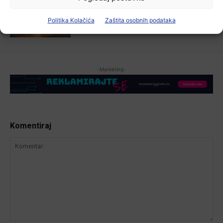
Zbog niskog vodostaja otežana
plovidba na Dunavu
Politika Kolačića
Zaštita osobnih podataka
6 kolovoza, 2026
-Marketing-
Komentiraj