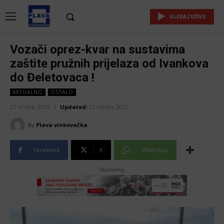
GLEDAJ UŽIVO
Vozači oprez-kvar na sustavima
zaštite pružnih prijelaza od Ivankova
do Đeletovaca !
AKTUALNO
OSTALO
27 ožujka, 2025
Updated:
27 ožujka, 2025
By
Plava vinkovačka
Facebook
X
WhatsApp
-Marketing-