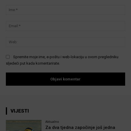
Komentar:
Ime
Ema
We
Spremite moje ime, e-poštu i web-lokaciju u ovom pregledniku
sljedeći put kada komentarirate.
VIJESTI
Aktualno
Za dva tjedna započinje još jedna