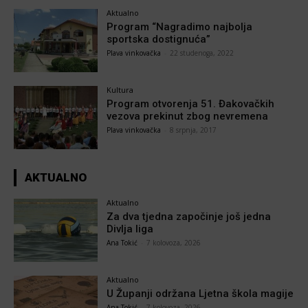
Aktualno
Program “Nagradimo najbolja
sportska dostignuća”
Plava vinkovačka
-
22 studenoga, 2022
Kultura
Program otvorenja 51. Đakovačkih
vezova prekinut zbog nevremena
Plava vinkovačka
-
8 srpnja, 2017
AKTUALNO
Aktualno
Za dva tjedna započinje još jedna
Divlja liga
Ana Tokić
-
7 kolovoza, 2026
Aktualno
U Županji održana Ljetna škola magije
Ana Tokić
-
7 kolovoza, 2026