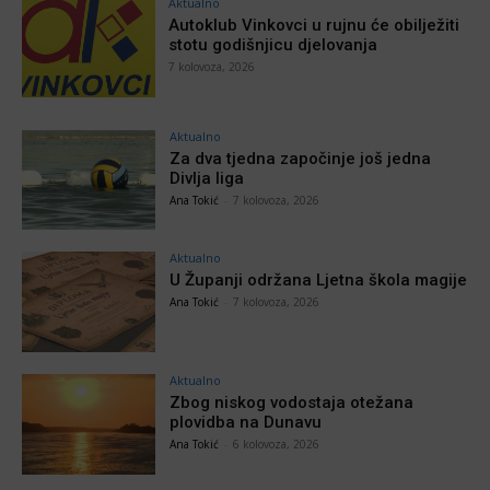
Aktualno
Autoklub Vinkovci u rujnu će obilježiti
stotu godišnjicu djelovanja
7 kolovoza, 2026
Aktualno
Za dva tjedna započinje još jedna
Divlja liga
Ana Tokić
-
7 kolovoza, 2026
Aktualno
U Županji održana Ljetna škola magije
Ana Tokić
-
7 kolovoza, 2026
Aktualno
Zbog niskog vodostaja otežana
plovidba na Dunavu
Ana Tokić
-
6 kolovoza, 2026