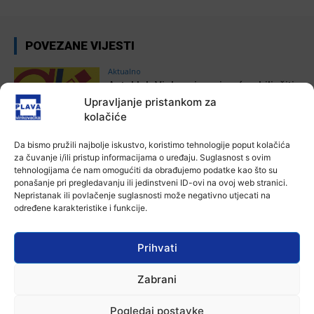
POVEZANE VIJESTI
Aktualno
Autoklub Vinkovci u rujnu će obilježiti
stotu godišnjicu djelovanja
Upravljanje pristankom za
7 kolovoza, 2026
kolačiće
Da bismo pružili najbolje iskustvo, koristimo tehnologije poput kolačića
Aktualno
za čuvanje i/ili pristup informacijama o uređaju. Suglasnost s ovim
Za dva tjedna započinje još jedna
tehnologijama će nam omogućiti da obrađujemo podatke kao što su
Divlja liga
ponašanje pri pregledavanju ili jedinstveni ID-ovi na ovoj web stranici.
7 kolovoza, 2026
Nepristanak ili povlačenje suglasnosti može negativno utjecati na
određene karakteristike i funkcije.
Aktualno
U Županji održana Ljetna škola magije
Prihvati
7 kolovoza, 2026
Zabrani
Aktualno
Pogledaj postavke