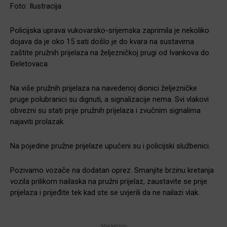
Foto: Ilustracija
Policijska uprava vukovarsko-srijemska zaprimila je nekoliko
dojava da je oko 15 sati došlo je do kvara na sustavima
zaštite pružnih prijelaza na željezničkoj prugi od Ivankova do
Đeletovaca.
Na više pružnih prijelaza na navedenoj dionici željezničke
pruge polubranici su dignuti, a signalizacije nema. Svi vlakovi
obvezni su stati prije pružnih prijelaza i zvučnim signalima
najaviti prolazak.
Na pojedine pružne prijelaze upućeni su i policijski službenici.
Pozivamo vozače na dodatan oprez. Smanjite brzinu kretanja
vozila prilikom nailaska na pružni prijelaz, zaustavite se prije
prijelaza i prijeđite tek kad ste se uvjerili da ne nailazi vlak.
-Marketing-